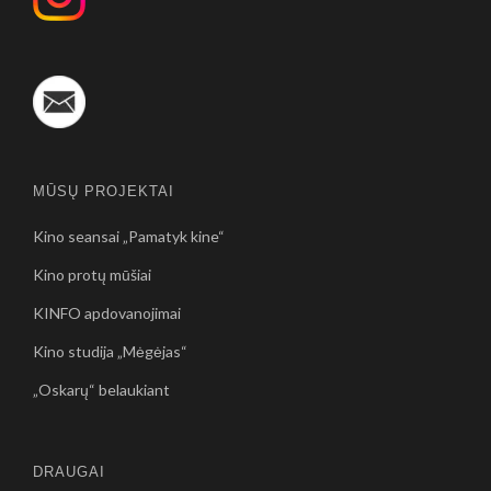
MŪSŲ PROJEKTAI
Kino seansai „Pamatyk kine“
Kino protų mūšiai
KINFO apdovanojimai
Kino studija „Mėgėjas“
„Oskarų“ belaukiant
DRAUGAI