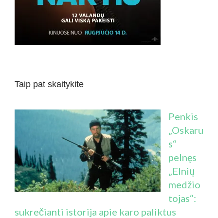
Taip pat skaitykite
Penkis
„Oskaru
s“
pelnęs
„Elnių
medžio
tojas“:
sukrečianti istorija apie karo paliktus