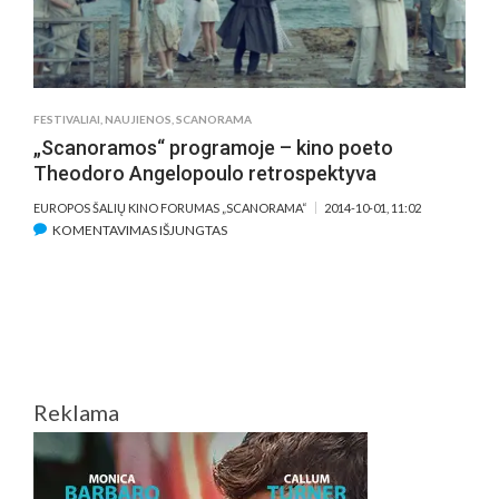
FESTIVALIAI
,
NAUJIENOS
,
SCANORAMA
„Scanoramos“ programoje – kino poeto
Theodoro Angelopoulo retrospektyva
EUROPOS ŠALIŲ KINO FORUMAS „SCANORAMA“
2014-10-01, 11:02
ĮRAŠE
KOMENTAVIMAS IŠJUNGTAS
„SCANORAMOS“
PROGRAMOJE
–
KINO
POETO
THEODORO
ANGELOPOULO
Reklama
RETROSPEKTYVA