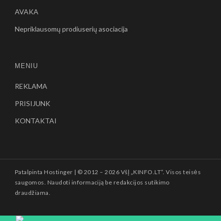
AVAKA
Nepriklausomų prodiuserių asociacija
MENIU
REKLAMA
PRISIJUNK
KONTAKTAI
Patalpinta
Hostinger
| © 2012 –
2026 VšĮ „KINFO.LT“. Visos teisės
saugomos. Naudoti informaciją be redakcijos sutikimo
draudžiama.