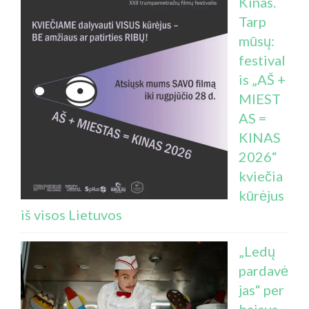
Kinas.
Tarp
mūsų:
festival
is „AŠ +
MIEST
AS =
KINAS
2026“
kviečia
kūrėjus
iš visos Lietuvos
„Ledų
pardavė
jas“ per
baisus