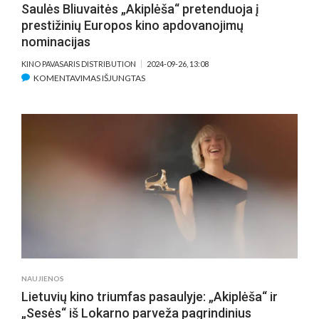
Saulės Bliuvaitės „Akiplėša“ pretenduoja į
prestižinių Europos kino apdovanojimų
nominacijas
KINO PAVASARIS DISTRIBUTION
2024-09-26, 13:08
ĮRAŠE
KOMENTAVIMAS IŠJUNGTAS
SAULĖS
BLIUVAITĖS
„AKIPLĖŠA“
PRETENDUOJA
Į
PRESTIŽINIŲ
EUROPOS
KINO
APDOVANOJIMŲ
NOMINACIJAS
NAUJIENOS
Lietuvių kino triumfas pasaulyje: „Akiplėša“ ir
„Sesės“ iš Lokarno parveža pagrindinius