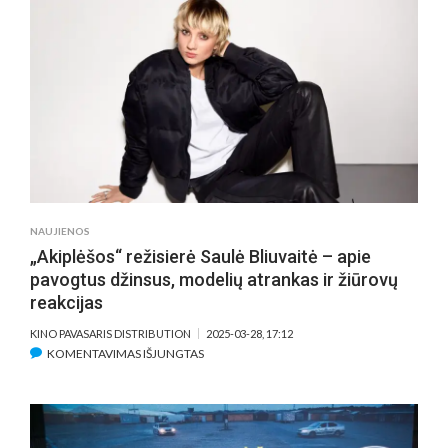
AKTORĖS:
SUNKIAUSIA
BUVO
ĮŠOKTI
Į
TAMSŲ
VANDENĮ
IR
RŪKYTI
CIGARETĘ
NAUJIENOS
„Akiplėšos“ režisierė Saulė Bliuvaitė – apie
pavogtus džinsus, modelių atrankas ir žiūrovų
reakcijas
KINO PAVASARIS DISTRIBUTION
2025-03-28, 17:12
ĮRAŠE
KOMENTAVIMAS IŠJUNGTAS
„AKIPLĖŠOS“
REŽISIERĖ
SAULĖ
BLIUVAITĖ