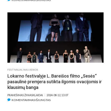
LOKARNO
FILMŲ
FESTIVALYJE
–
APDOVANOJIMŲ
GAUSA
LIETUVIŠKAM
KINUI
FESTIVALIAI
,
NAUJIENOS
Lokarno festivalyje L. Bareišos filmo „Sesės“
pasaulinė premjera sutikta ilgomis ovacijomis ir
klausimų banga
PRANEŠIMAS ŽINIASKLAIDAI
2024-08-12, 13:07
ĮRAŠE
KOMENTAVIMAS IŠJUNGTAS
LOKARNO
FESTIVALYJE