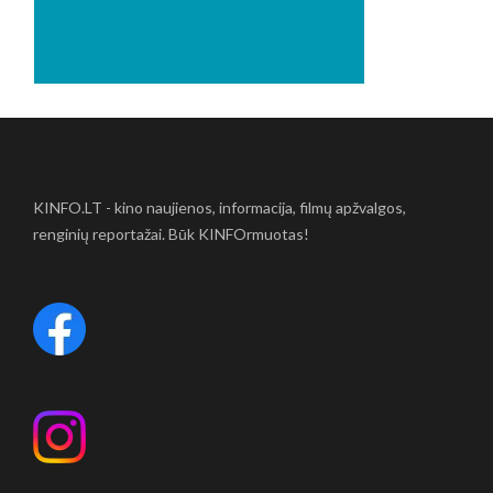
KINFO.LT - kino naujienos, informacija, filmų apžvalgos,
renginių reportažai. Būk KINFOrmuotas!