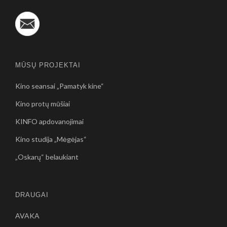
MŪSŲ PROJEKTAI
Kino seansai „Pamatyk kine“
Kino protų mūšiai
KINFO apdovanojimai
Kino studija „Mėgėjas“
„Oskarų“ belaukiant
DRAUGAI
AVAKA