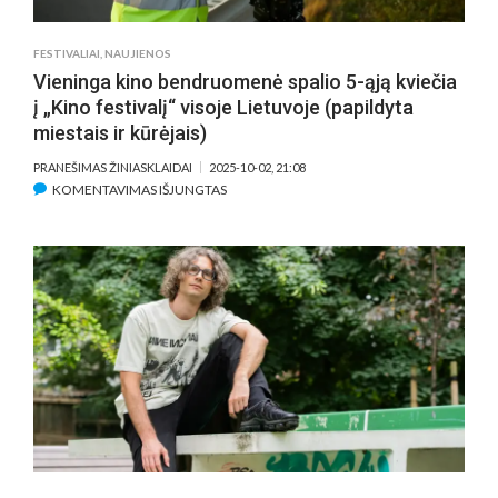
PASIKALBĖTI
FESTIVALIAI
,
NAUJIENOS
Vieninga kino bendruomenė spalio 5-ąją kviečia
į „Kino festivalį“ visoje Lietuvoje (papildyta
miestais ir kūrėjais)
PRANEŠIMAS ŽINIASKLAIDAI
2025-10-02, 21:08
ĮRAŠE
KOMENTAVIMAS IŠJUNGTAS
VIENINGA
KINO
BENDRUOMENĖ
SPALIO
5-
ĄJĄ
KVIEČIA
Į
„KINO
FESTIVALĮ“
VISOJE
LIETUVOJE
(PAPILDYTA