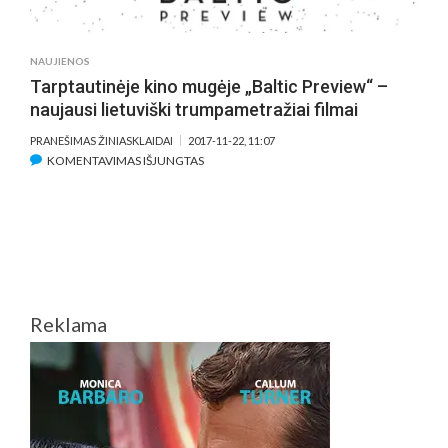
KURIANTYS
LIETUVIŲ
REŽISIERIAI?
NAUJIENOS
Tarptautinėje kino mugėje „Baltic Preview“ –
naujausi lietuviški trumpametražiai filmai
PRANEŠIMAS ŽINIASKLAIDAI
2017-11-22, 11:07
ĮRAŠE
KOMENTAVIMAS IŠJUNGTAS
TARPTAUTINĖJE
KINO
MUGĖJE
„BALTIC
PREVIEW“
–
NAUJAUSI
Reklama
LIETUVIŠKI
TRUMPAMETRAŽIAI
FILMAI