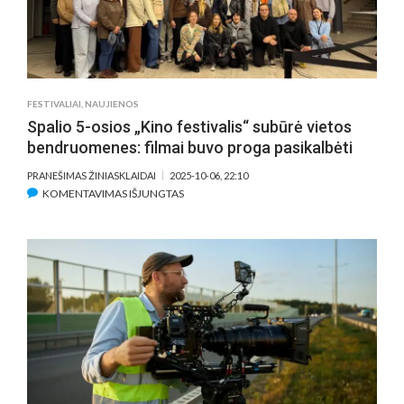
FESTIVALIAI
,
NAUJIENOS
Spalio 5-osios „Kino festivalis“ subūrė vietos
bendruomenes: filmai buvo proga pasikalbėti
PRANEŠIMAS ŽINIASKLAIDAI
2025-10-06, 22:10
ĮRAŠE
KOMENTAVIMAS IŠJUNGTAS
SPALIO
5-
OSIOS
„KINO
FESTIVALIS“
SUBŪRĖ
VIETOS
BENDRUOMENES:
FILMAI
BUVO
PROGA