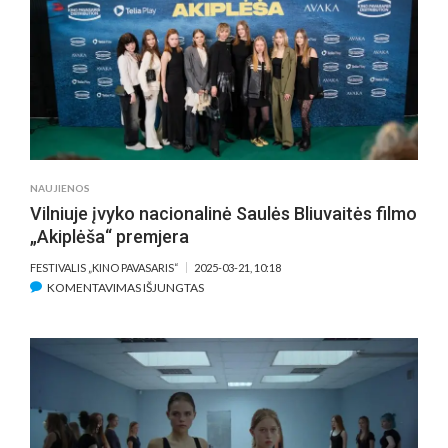
–
APIE
PAVOGTUS
DŽINSUS,
MODELIŲ
ATRANKAS
IR
ŽIŪROVŲ
REAKCIJAS
NAUJIENOS
Vilniuje įvyko nacionalinė Saulės Bliuvaitės filmo
„Akiplėša“ premjera
FESTIVALIS „KINO PAVASARIS“
2025-03-21, 10:18
ĮRAŠE
KOMENTAVIMAS IŠJUNGTAS
VILNIUJE
ĮVYKO
NACIONALINĖ
SAULĖS
BLIUVAITĖS
FILMO
„AKIPLĖŠA“