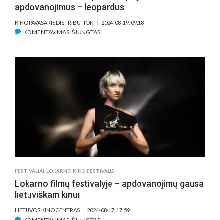
apdovanojimus – leopardus
KINO PAVASARIS DISTRIBUTION
2024-08-19, 09:18
ĮRAŠE
KOMENTAVIMAS IŠJUNGTAS
LIETUVIŲ
KINO
TRIUMFAS
PASAULYJE:
„AKIPLĖŠA“
IR
„SESĖS“
IŠ
LOKARNO
PARVEŽA
PAGRINDINIUS
APDOVANOJIMUS
–
FESTIVALIAI
,
LOKARNO KINO FESTIVALIS
LEOPARDUS
Lokarno filmų festivalyje – apdovanojimų gausa
lietuviškam kinui
LIETUVOS KINO CENTRAS
2024-08-17, 17:59
ĮRAŠE
KOMENTAVIMAS IŠJUNGTAS