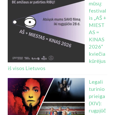
mūsų:
festival
is „AŠ +
MIEST
AS =
KINAS
2026“
kviečia
kūrėjus
iš visos Lietuvos
Legali
turinio
prieiga
(XIV):
rugpjūč