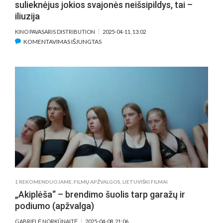
sulieknėjus jokios svajonės neišsipildys, tai –
KOMPOZITORIUMI
iliuzija
GEDIMINU
JAKUBKA
KINO PAVASARIS DISTRIBUTION
2025-04-11, 13:02
ĮRAŠE
KOMENTAVIMAS IŠJUNGTAS
AISTĖ
JASAITYTĖ–
ČEBURIAK
APIE
„AKIPLĖŠĄ“:
SULIEKNĖJUS
JOKIOS
SVAJONĖS
NEIŠSIPILDYS,
TAI
–
ILIUZIJA
1 REKOMENDUOJAME
,
FILMŲ APŽVALGOS
,
LIETUVIŠKI FILMAI
„Akiplėša“ – brendimo šuolis tarp garažų ir
podiumo (apžvalga)
GABRIELĖ NORKŪNAITĖ
2025-04-08, 21:06