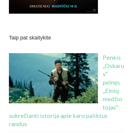
Taip pat skaitykite
Penkis
„Oskaru
s“
pelnęs
„Elnių
medžio
tojas“:
sukrečianti istorija apie karo paliktus
randus