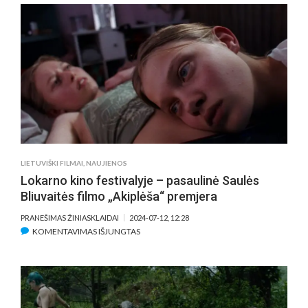
L.
BAREIŠOS
FILMO
„SESĖS“
PASAULINĖ
PREMJERA
SUTIKTA
ILGOMIS
OVACIJOMIS
IR
KLAUSIMŲ
LIETUVIŠKI FILMAI
,
NAUJIENOS
BANGA
Lokarno kino festivalyje – pasaulinė Saulės
Bliuvaitės filmo „Akiplėša“ premjera
PRANEŠIMAS ŽINIASKLAIDAI
2024-07-12, 12:28
ĮRAŠE
KOMENTAVIMAS IŠJUNGTAS
LOKARNO
KINO
FESTIVALYJE
–
PASAULINĖ