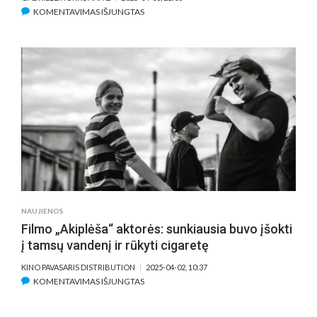
ĮRAŠE
KOMENTAVIMAS IŠJUNGTAS
„AKIPLĖŠA“
–
BRENDIMO
ŠUOLIS
TARP
GARAŽŲ
IR
PODIUMO
(APŽVALGA)
NAUJIENOS
Filmo „Akiplėša“ aktorės: sunkiausia buvo įšokti
į tamsų vandenį ir rūkyti cigaretę
KINO PAVASARIS DISTRIBUTION
2025-04-02, 10:37
ĮRAŠE
KOMENTAVIMAS IŠJUNGTAS
FILMO
„AKIPLĖŠA“