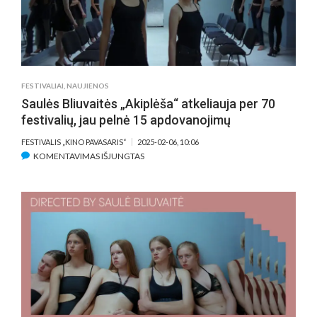
PREMJERA
FESTIVALIAI
,
NAUJIENOS
Saulės Bliuvaitės „Akiplėša“ atkeliauja per 70
festivalių, jau pelnė 15 apdovanojimų
FESTIVALIS „KINO PAVASARIS“
2025-02-06, 10:06
ĮRAŠE
KOMENTAVIMAS IŠJUNGTAS
SAULĖS
BLIUVAITĖS
„AKIPLĖŠA“
ATKELIAUJA
PER
70
FESTIVALIŲ,
JAU
PELNĖ
15