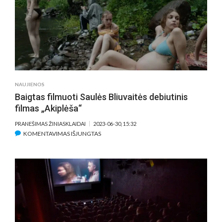
SAULĖS
BLIUVAITĖS
FILMO
„AKIPLĖŠA“
PREMJERA
NAUJIENOS
Baigtas filmuoti Saulės Bliuvaitės debiutinis
filmas „Akiplėša“
PRANEŠIMAS ŽINIASKLAIDAI
2023-06-30, 15:32
ĮRAŠE
KOMENTAVIMAS IŠJUNGTAS
BAIGTAS
FILMUOTI
SAULĖS
BLIUVAITĖS
DEBIUTINIS
FILMAS
„AKIPLĖŠA“