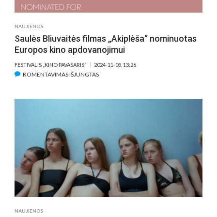
APDOVANOJIMŲ
NAUJIENOS
Saulės Bliuvaitės filmas „Akiplėša“ nominuotas
Europos kino apdovanojimui
FESTIVALIS „KINO PAVASARIS“
2024-11-05, 13:26
ĮRAŠE
KOMENTAVIMAS IŠJUNGTAS
SAULĖS
BLIUVAITĖS
FILMAS
„AKIPLĖŠA“
NOMINUOTAS
EUROPOS
KINO
APDOVANOJIMUI
NAUJIENOS