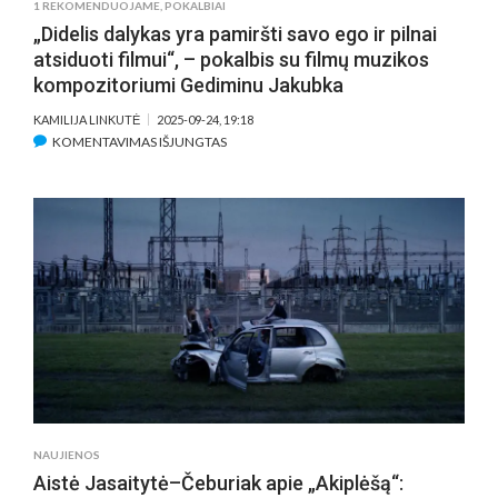
1 REKOMENDUOJAME
,
POKALBIAI
MIESTAIS
„Didelis dalykas yra pamiršti savo ego ir pilnai
IR
atsiduoti filmui“, – pokalbis su filmų muzikos
KŪRĖJAIS)
kompozitoriumi Gediminu Jakubka
KAMILIJA LINKUTĖ
2025-09-24, 19:18
ĮRAŠE
KOMENTAVIMAS IŠJUNGTAS
„DIDELIS
DALYKAS
YRA
PAMIRŠTI
SAVO
EGO
IR
PILNAI
ATSIDUOTI
FILMUI“,
–
POKALBIS
SU
NAUJIENOS
FILMŲ
Aistė Jasaitytė–Čeburiak apie „Akiplėšą“:
MUZIKOS