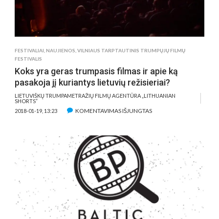
FESTIVALIAI
,
NAUJIENOS
,
VILNIAUS TARPTAUTINIS TRUMPŲJŲ FILMŲ
FESTIVALIS
Koks yra geras trumpasis filmas ir apie ką
pasakoja jį kuriantys lietuvių režisieriai?
LIETUVIŠKŲ TRUMPAMETRAŽIŲ FILMŲ AGENTŪRA „LITHUANIAN
SHORTS”
ĮRAŠE
KOMENTAVIMAS IŠJUNGTAS
2018-01-19, 13:23
KOKS
YRA
GERAS
TRUMPASIS
FILMAS
IR
APIE
KĄ
PASAKOJA
JĮ