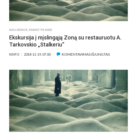
NAUJIENOS
,
PAMATYK KINE
Ekskursija į mįslingąją Zoną su restauruotu A.
Tarkovskio „Stalkeriu“
ĮRAŠE
KOMENTAVIMAS IŠJUNGTAS
KINFO
2018-11-19, 07:00
EKSKURSIJA
Į
MĮSLINGĄJĄ
ZONĄ
SU
RESTAURUOTU
A.
TARKOVSKIO
„STALKERIU“