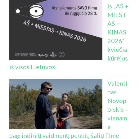
is „AŠ +
MIEST
AS =
KINAS
2026“
kviečia
kūrėjus
iš visos Lietuvos
Valenti
nas
Novop
olskis –
vienam
e
pagrindinių vaidmenų penkių šalių filme