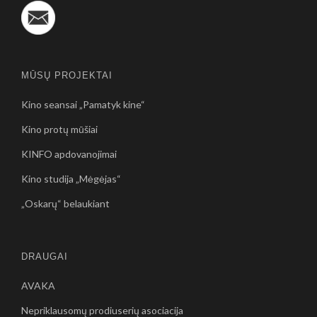
MŪSŲ PROJEKTAI
Kino seansai „Pamatyk kine“
Kino protų mūšiai
KINFO apdovanojimai
Kino studija „Mėgėjas“
„Oskarų“ belaukiant
DRAUGAI
AVAKA
Nepriklausomų prodiuserių asociacija