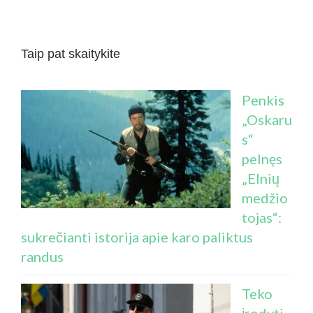
Taip pat skaitykite
Penkis
„Oskaru
s“
pelnęs
„Elnių
medžio
tojas“:
sukrečianti istorija apie karo paliktus
randus
Teko
įrodyti,