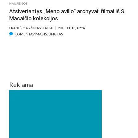
NAUJIENOS
Atsiveriantys „Meno avilio“ archyvai: filmai iš S.
Macaičio kolekcijos
PRANEŠIMAS ŽINIASKLAIDAI
2013-11-18, 13:24
ĮRAŠE
KOMENTAVIMAS IŠJUNGTAS
ATSIVERIANTYS
„MENO
AVILIO“
ARCHYVAI:
FILMAI
IŠ
S.
Reklama
MACAIČIO
KOLEKCIJOS