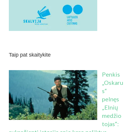
Taip pat skaitykite
Penkis
„Oskaru
s“
pelnęs
„Elnių
medžio
tojas“:
sukrečianti istorija apie karo paliktus