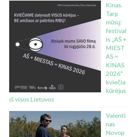
Kinas.
Tarp
mūsų:
festival
is „AŠ +
MIEST
AS =
KINAS
2026“
kviečia
kūrėjus
iš visos Lietuvos
Valenti
nas
Novop