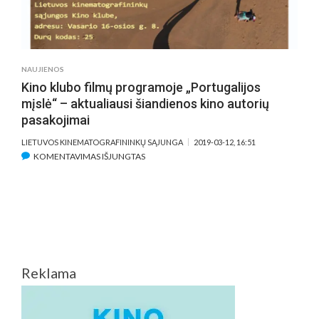
NAUJIENOS
Kino klubo filmų programoje „Portugalijos
mįslė“ – aktualiausi šiandienos kino autorių
pasakojimai
LIETUVOS KINEMATOGRAFININKŲ SĄJUNGA
2019-03-12, 16:51
ĮRAŠE
KOMENTAVIMAS IŠJUNGTAS
KINO
KLUBO
FILMŲ
PROGRAMOJE
„PORTUGALIJOS
MĮSLĖ“
–
Reklama
AKTUALIAUSI
ŠIANDIENOS
KINO