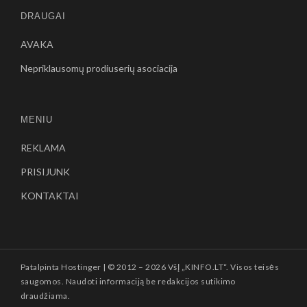
DRAUGAI
AVAKA
Nepriklausomų prodiuserių asociacija
MENIU
REKLAMA
PRISIJUNK
KONTAKTAI
Patalpinta
Hostinger
| © 2012 –
2026 VšĮ „KINFO.LT“. Visos teisės
saugomos. Naudoti informaciją be redakcijos sutikimo
draudžiama.