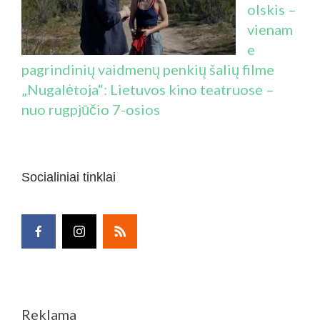
olskis –
vienam
e
pagrindinių vaidmenų penkių šalių filme
„Nugalėtoja“: Lietuvos kino teatruose –
nuo rugpjūčio 7-osios
Socialiniai tinklai
Reklama