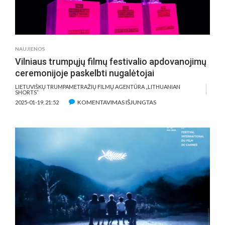
NAUJIENOS
Vilniaus trumpųjų filmų festivalio apdovanojimų
ceremonijoje paskelbti nugalėtojai
LIETUVIŠKŲ TRUMPAMETRAŽIŲ FILMŲ AGENTŪRA „LITHUANIAN
SHORTS”
ĮRAŠE
KOMENTAVIMAS IŠJUNGTAS
2025-01-19, 21:52
VILNIAUS
TRUMPŲJŲ
FILMŲ
FESTIVALIO
APDOVANOJIMŲ
CEREMONIJOJE
PASKELBTI
NUGALĖTOJAI