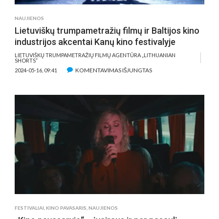
NAUJIENOS
Lietuviškų trumpametražių filmų ir Baltijos kino
industrijos akcentai Kanų kino festivalyje
LIETUVIŠKŲ TRUMPAMETRAŽIŲ FILMŲ AGENTŪRA „LITHUANIAN
SHORTS”
ĮRAŠE
KOMENTAVIMAS IŠJUNGTAS
2024-05-16, 09:41
LIETUVIŠKŲ
TRUMPAMETRAŽIŲ
FILMŲ
IR
BALTIJOS
KINO
INDUSTRIJOS
AKCENTAI
KANŲ
KINO
FESTIVALYJE
FESTIVALIAI
,
KINO PAVASARIS
,
NAUJIENOS