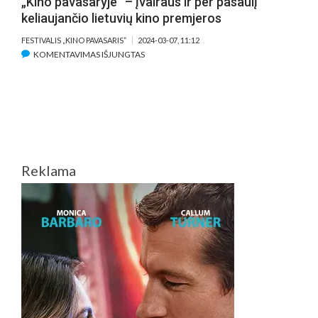
„Kino pavasaryje“ – įvairaus ir per pasaulį
keliaujančio lietuvių kino premjeros
FESTIVALIS „KINO PAVASARIS“
2024-03-07, 11:12
ĮRAŠE
KOMENTAVIMAS IŠJUNGTAS
„KINO
PAVASARYJE“
–
ĮVAIRAUS
IR
PER
PASAULĮ
Reklama
KELIAUJANČIO
LIETUVIŲ
KINO
PREMJEROS