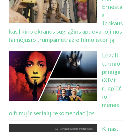
Ernesta
s
Jankaus
kas į kino ekranus sugrąžins apdovanojimus
laimėjusio trumpametražio filmo istoriją
Legali
turinio
prieiga
(XIV):
rugpjūč
io
mėnesi
o filmų ir serialų rekomendacijos
Kinas.