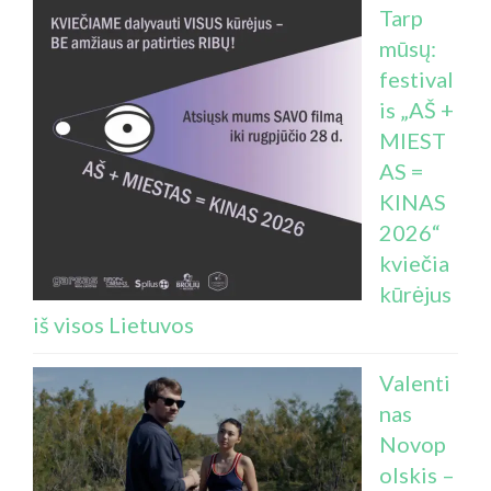
Tarp
mūsų:
festival
is „AŠ +
MIEST
AS =
KINAS
2026“
kviečia
kūrėjus
iš visos Lietuvos
Valenti
nas
Novop
olskis –