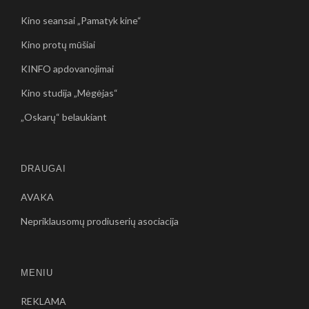
Kino seansai „Pamatyk kine“
Kino protų mūšiai
KINFO apdovanojimai
Kino studija „Mėgėjas“
„Oskarų“ belaukiant
DRAUGAI
AVAKA
Nepriklausomų prodiuserių asociacija
MENIU
REKLAMA