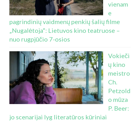
vienam
e
pagrindinių vaidmenų penkių šalių filme
„Nugalėtoja“: Lietuvos kino teatruose –
nuo rugpjūčio 7-osios
Vokieči
ų kino
meistro
Ch.
Petzold
o mūza
P. Beer:
jo scenarijai lyg literatūros kūriniai