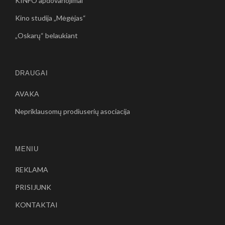
KINFO apdovanojimai
Kino studija „Mėgėjas“
„Oskarų“ belaukiant
DRAUGAI
AVAKA
Nepriklausomų prodiuserių asociacija
MENIU
REKLAMA
PRISIJUNK
KONTAKTAI