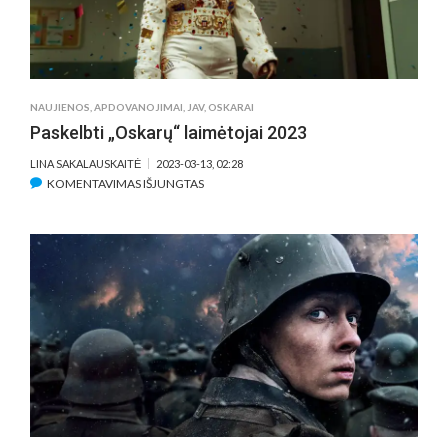
NAUJIENOS
,
APDOVANOJIMAI
,
JAV
,
OSKARAI
Paskelbti „Oskarų“ laimėtojai 2023
LINA SAKALAUSKAITĖ
2023-03-13, 02:28
ĮRAŠE
KOMENTAVIMAS IŠJUNGTAS
PASKELBTI
„OSKARŲ“
LAIMĖTOJAI
2023