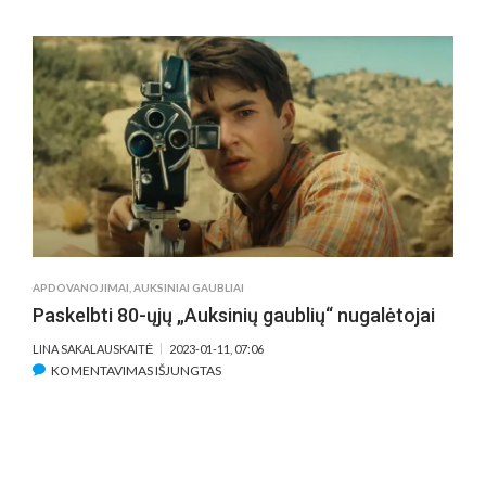
KURIUOS
„AUKSINIŲ
GAUBLIŲ“
2023
LAIMĖTOJUS
IR
NOMINANTUS
GALIMA
PASIŽIŪRĖTI
LEGALIAI
LIETUVOJE?
APDOVANOJIMAI
,
AUKSINIAI GAUBLIAI
Paskelbti 80-ųjų „Auksinių gaublių“ nugalėtojai
LINA SAKALAUSKAITĖ
2023-01-11, 07:06
ĮRAŠE
KOMENTAVIMAS IŠJUNGTAS
PASKELBTI
80-
ŲJŲ
„AUKSINIŲ
GAUBLIŲ“