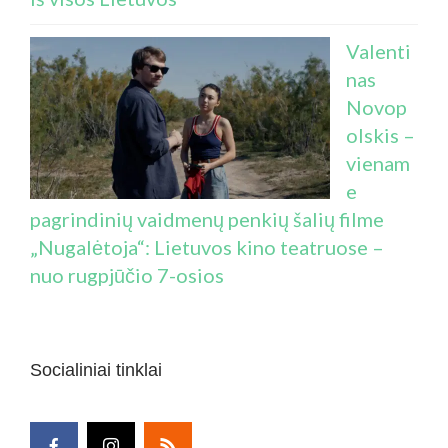
Valenti
nas
Novop
olskis –
vienam
e
pagrindinių vaidmenų penkių šalių filme
„Nugalėtoja“: Lietuvos kino teatruose –
nuo rugpjūčio 7-osios
Socialiniai tinklai