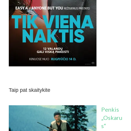
Taip pat skaitykite
Penkis
„Oskaru
s“