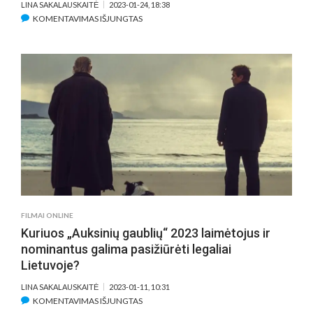
LINA SAKALAUSKAITĖ
2023-01-24, 18:38
ĮRAŠE
KOMENTAVIMAS IŠJUNGTAS
PASKELBTI
95-
ŲJŲ
„OSKARŲ“
NOMINANTAI
FILMAI ONLINE
Kuriuos „Auksinių gaublių“ 2023 laimėtojus ir
nominantus galima pasižiūrėti legaliai
Lietuvoje?
LINA SAKALAUSKAITĖ
2023-01-11, 10:31
ĮRAŠE
KOMENTAVIMAS IŠJUNGTAS