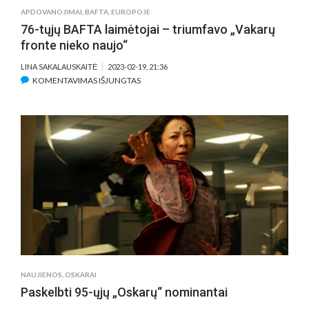
APDOVANOJIMAI
,
BAFTA
,
EUROPOJE
76-tųjų BAFTA laimėtojai – triumfavo „Vakarų
fronte nieko naujo“
LINA SAKALAUSKAITĖ
2023-02-19, 21:36
ĮRAŠE
KOMENTAVIMAS IŠJUNGTAS
76-
TŲJŲ
BAFTA
LAIMĖTOJAI
–
TRIUMFAVO
„VAKARŲ
FRONTE
NIEKO
NAUJO“
NAUJIENOS
,
OSKARAI
Paskelbti 95-ųjų „Oskarų“ nominantai