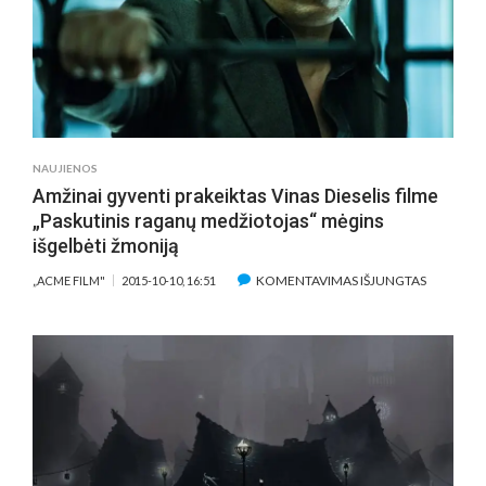
NAUJIENOS
Amžinai gyventi prakeiktas Vinas Dieselis filme
„Paskutinis raganų medžiotojas“ mėgins
išgelbėti žmoniją
ĮRAŠE
KOMENTAVIMAS IŠJUNGTAS
„ACME FILM"
2015-10-10, 16:51
AMŽINAI
GYVENTI
PRAKEIKT
VINAS
DIESELIS
FILME
„PASKUTI
RAGANŲ
MEDŽIOT