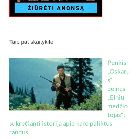
Taip pat skaitykite
Penkis
„Oskaru
s“
pelnęs
„Elnių
medžio
tojas“:
sukrečianti istorija apie karo paliktus
randus