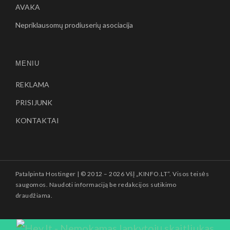
AVAKA
Nepriklausomų prodiuserių asociacija
MENIU
REKLAMA
PRISIJUNK
KONTAKTAI
Patalpinta
Hostinger
| © 2012 –
2026 VšĮ „KINFO.LT“. Visos teisės
saugomos. Naudoti informaciją be redakcijos sutikimo
draudžiama.