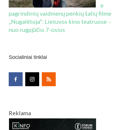
e
pagrindinių vaidmenų penkių šalių filme
„Nugalėtoja“: Lietuvos kino teatruose –
nuo rugpjūčio 7-osios
Socialiniai tinklai
Reklama