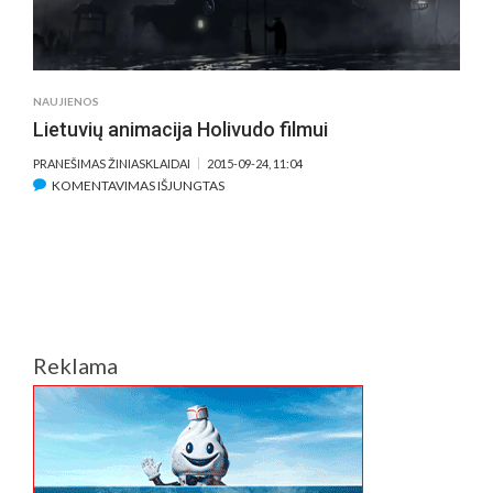
MĖGINS
IŠGELBĖT
ŽMONIJĄ
NAUJIENOS
Lietuvių animacija Holivudo filmui
PRANEŠIMAS ŽINIASKLAIDAI
2015-09-24, 11:04
ĮRAŠE
KOMENTAVIMAS IŠJUNGTAS
LIETUVIŲ
ANIMACIJA
HOLIVUDO
FILMUI
Reklama