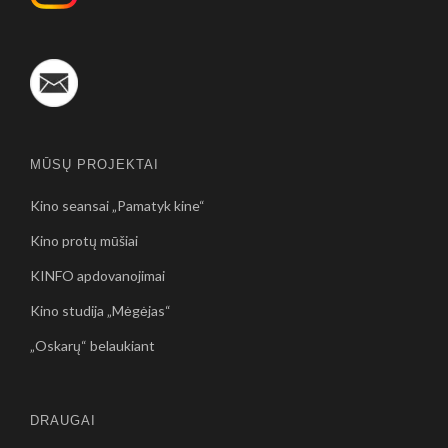
MŪSŲ PROJEKTAI
Kino seansai „Pamatyk kine“
Kino protų mūšiai
KINFO apdovanojimai
Kino studija „Mėgėjas“
„Oskarų“ belaukiant
DRAUGAI