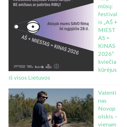
mūsų:
festival
is „AŠ +
MIEST
AS =
KINAS
2026“
kviečia
kūrėjus
iš visos Lietuvos
Valenti
nas
Novop
olskis –
vienam