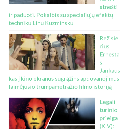
atnešti
ir paduoti. Pokalbis su specialiųjų efektų
techniku Linu Kuzminsku
Režisie
rius
Ernesta
s
Jankaus
kas į kino ekranus sugrąžins apdovanojimus
laimėjusio trumpametražio filmo istoriją
Legali
turinio
prieiga
(XIV):