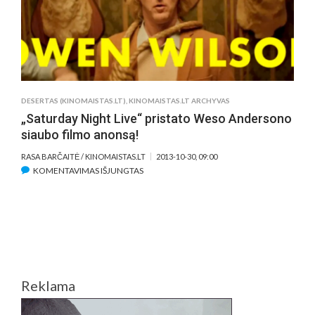
DESERTAS (KINOMAISTAS.LT)
,
KINOMAISTAS.LT ARCHYVAS
„Saturday Night Live“ pristato Weso Andersono
siaubo filmo anonsą!
RASA BARČAITĖ / KINOMAISTAS.LT
2013-10-30, 09:00
ĮRAŠE
KOMENTAVIMAS IŠJUNGTAS
„SATURDAY
NIGHT
LIVE“
PRISTATO
WESO
ANDERSONO
SIAUBO
Reklama
FILMO
ANONSĄ!