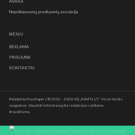
AVAKA
Nepriklausomų prodiuserių asociacija
MENIU
REKLAMA
PRISIJUNK
KONTAKTAI
Patalpinta
Hostinger
| © 2012 –
2026 VšĮ „KINFO.LT“. Visos teisės
saugomos. Naudoti informaciją be redakcijos sutikimo
draudžiama.