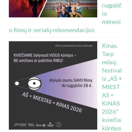
rugpjūč
io
mėnesi
o filmų ir serialų rekomendacijos
Kinas.
Tarp
mūsų:
festival
is „AŠ +
MIEST
AS =
KINAS
2026“
kviečia
kūrėjus