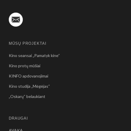
MŪSŲ PROJEKTAI
Kino seansai „Pamatyk kine“
Kino protų mūšiai
KINFO apdovanojimai
Kino studija „Mėgėjas“
„Oskarų“ belaukiant
DRAUGAI
AVAKA