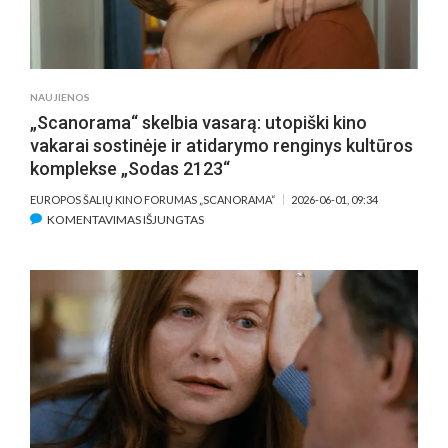
NAUJIENOS
„Scanorama“ skelbia vasarą: utopiški kino
vakarai sostinėje ir atidarymo renginys kultūros
komplekse „Sodas 2123“
EUROPOS ŠALIŲ KINO FORUMAS „SCANORAMA“
2026-06-01, 09:34
ĮRAŠE
KOMENTAVIMAS IŠJUNGTAS
„SCANORAMA“
SKELBIA
VASARĄ:
UTOPIŠKI
KINO
VAKARAI
SOSTINĖJE
IR
ATIDARYMO
RENGINYS