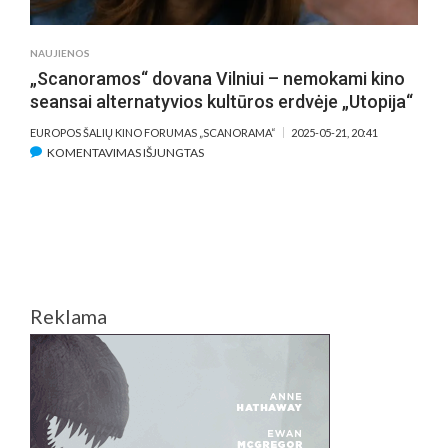
KULTŪROS
KOMPLEKSE
„SODAS
NAUJIENOS
2123“
„Scanoramos“ dovana Vilniui – nemokami kino
seansai alternatyvios kultūros erdvėje „Utopija“
EUROPOS ŠALIŲ KINO FORUMAS „SCANORAMA“
2025-05-21, 20:41
ĮRAŠE
KOMENTAVIMAS IŠJUNGTAS
„SCANORAMOS“
DOVANA
VILNIUI
–
NEMOKAMI
KINO
SEANSAI
Reklama
ALTERNATYVIOS
KULTŪROS
ERDVĖJE
„UTOPIJA“