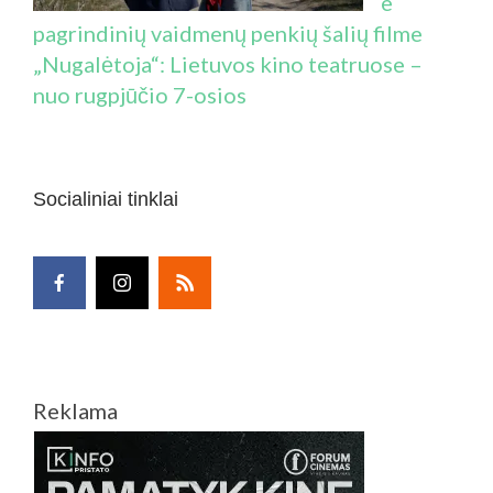
e
pagrindinių vaidmenų penkių šalių filme
„Nugalėtoja“: Lietuvos kino teatruose –
nuo rugpjūčio 7-osios
Socialiniai tinklai
Reklama