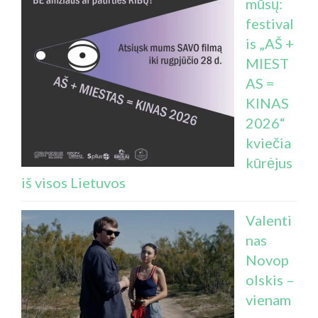
mūsų:
festival
is „AŠ +
MIEST
AS =
KINAS
2026“
kviečia
kūrėjus
iš visos Lietuvos
Valenti
nas
Novop
olskis –
vienam