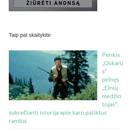
Taip pat skaitykite
Penkis
„Oskaru
s“
pelnęs
„Elnių
medžio
tojas“:
sukrečianti istorija apie karo paliktus
randus