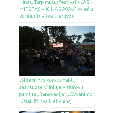
Kinas. Tarp mūsų: festivalis „AŠ +
MIESTAS = KINAS 2026“ kviečia
kūrėjus iš visos Lietuvos
„Sidabrinės gervės naktų“
seansuose Vilniuje – žiūrovų
pamilta „Renovacija“: „Gyvenimo
lūžiai ištinka kiekvieną“