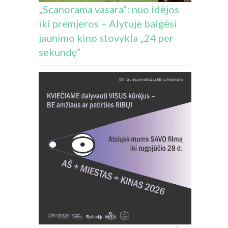
„Scanorama vasara“: nuo idėjos
iki premjeros – Alytuje baigėsi
jaunimo kino stovykla „24 per
sekundę“