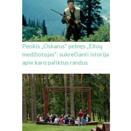
Penkis „Oskarus“ pelnęs „Elnių
medžiotojas“: sukrečianti istorija
apie karo paliktus randus