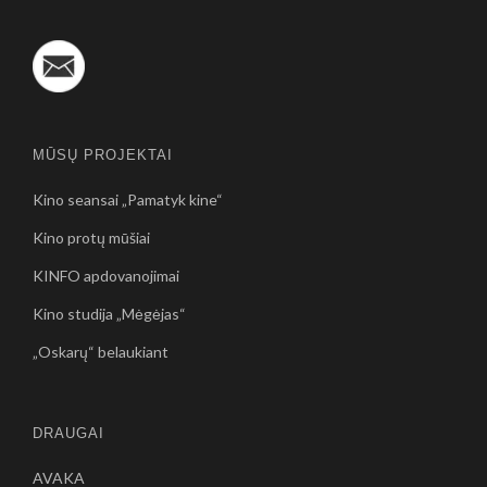
MŪSŲ PROJEKTAI
Kino seansai „Pamatyk kine“
Kino protų mūšiai
KINFO apdovanojimai
Kino studija „Mėgėjas“
„Oskarų“ belaukiant
DRAUGAI
AVAKA