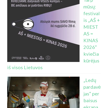
mūsų:
festival
is „AŠ +
MIEST
AS =
KINAS
2026“
kviečia
kūrėjus
iš visos Lietuvos
„Ledų
pardavė
jas“ per
baisus
ekrana