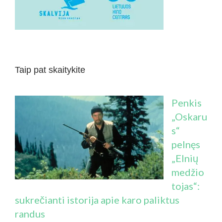
Taip pat skaitykite
Penkis
„Oskaru
s“
pelnęs
„Elnių
medžio
tojas“:
sukrečianti istorija apie karo paliktus
randus