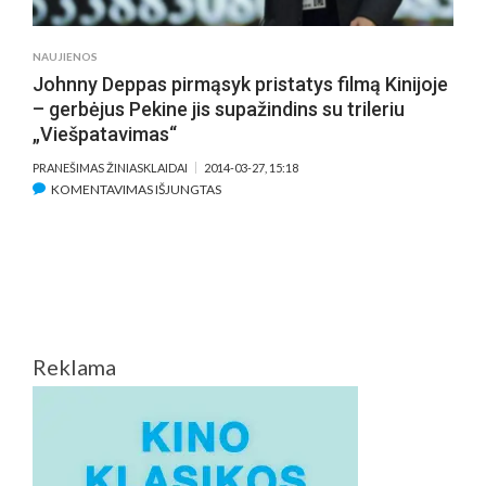
PERKELTO
Į
KOMPIUT
NAUJIENOS
Johnny Deppas pirmąsyk pristatys filmą Kinijoje
– gerbėjus Pekine jis supažindins su trileriu
„Viešpatavimas“
PRANEŠIMAS ŽINIASKLAIDAI
2014-03-27, 15:18
ĮRAŠE
KOMENTAVIMAS IŠJUNGTAS
JOHNNY
DEPPAS
PIRMĄSYK
PRISTATYS
FILMĄ
KINIJOJE
–
Reklama
GERBĖJUS
PEKINE
JIS
SUPAŽINDINS
SU
TRILERIU