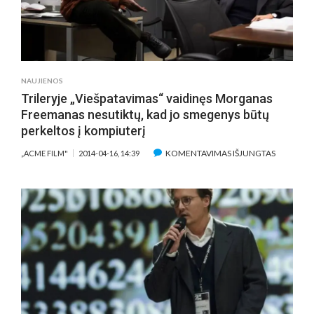
NAUJIENOS
Trileryje „Viešpatavimas“ vaidinęs Morganas
Freemanas nesutiktų, kad jo smegenys būtų
perkeltos į kompiuterį
ĮRAŠE
KOMENTAVIMAS IŠJUNGTAS
„ACME FILM"
2014-04-16, 14:39
TRILERYJE
„VIEŠPAT
VAIDINĘS
MORGAN
FREEMAN
NESUTIKT
KAD
JO
SMEGENY
BŪTŲ