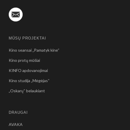
MŪSŲ PROJEKTAI
Kino seansai „Pamatyk kine“
Kino protų mūšiai
KINFO apdovanojimai
Kino studija „Mėgėjas“
„Oskarų“ belaukiant
DRAUGAI
AVAKA