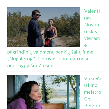
Valenti
nas
Novop
olskis –
vienam
e
pagrindinių vaidmenų penkių šalių filme
„Nugalėtoja“: Lietuvos kino teatruose –
nuo rugpjūčio 7-osios
Vokieči
ų kino
meistro
Ch.
Petzold