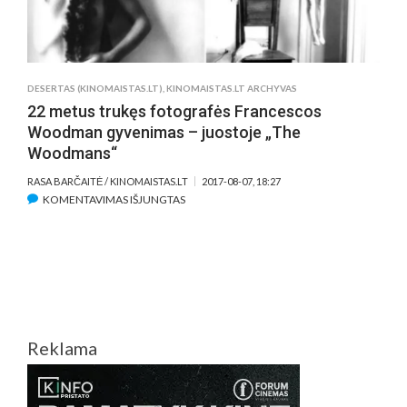
DESERTAS (KINOMAISTAS.LT)
,
KINOMAISTAS.LT ARCHYVAS
22 metus trukęs fotografės Francescos
Woodman gyvenimas – juostoje „The
Woodmans“
RASA BARČAITĖ / KINOMAISTAS.LT
2017-08-07, 18:27
ĮRAŠE
KOMENTAVIMAS IŠJUNGTAS
22
METUS
TRUKĘS
FOTOGRAFĖS
FRANCESCOS
WOODMAN
GYVENIMAS
Reklama
–
JUOSTOJE
„THE