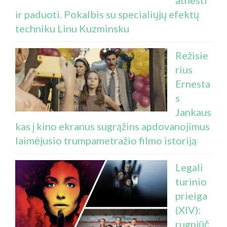
ir paduoti. Pokalbis su specialiųjų efektų
techniku Linu Kuzminsku
Režisie
rius
Ernesta
s
Jankaus
kas į kino ekranus sugrąžins apdovanojimus
laimėjusio trumpametražio filmo istoriją
Legali
turinio
prieiga
(XIV):
rugpjūč