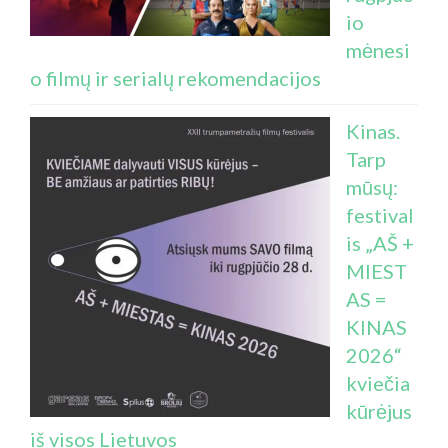
io
mėnesi
o filmų ir serialų rekomendacijos
Kinas.
Tarp
mūsų:
festival
is „AŠ +
MIEST
AS =
KINAS
2026“
kviečia
kūrėjus
iš visos Lietuvos