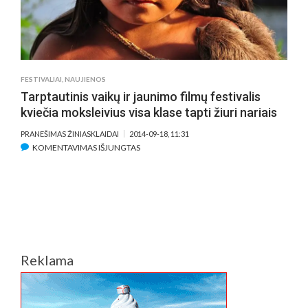
FESTIVALIAI
,
NAUJIENOS
Tarptautinis vaikų ir jaunimo filmų festivalis
kviečia moksleivius visa klase tapti žiuri nariais
PRANEŠIMAS ŽINIASKLAIDAI
2014-09-18, 11:31
ĮRAŠE
KOMENTAVIMAS IŠJUNGTAS
TARPTAUTINIS
VAIKŲ
IR
JAUNIMO
FILMŲ
FESTIVALIS
KVIEČIA
Reklama
MOKSLEIVIUS
VISA
KLASE
TAPTI