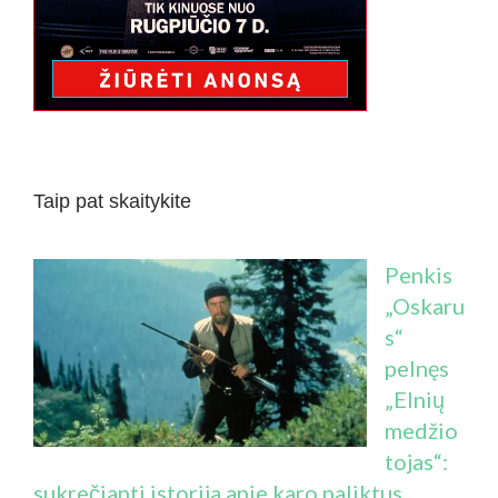
Taip pat skaitykite
Penkis
„Oskaru
s“
pelnęs
„Elnių
medžio
tojas“:
sukrečianti istorija apie karo paliktus