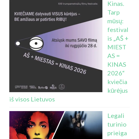
Kinas.
Tarp
mūsų:
festival
is „AŠ +
MIEST
AS =
KINAS
2026“
kviečia
kūrėjus
iš visos Lietuvos
Legali
turinio
prieiga