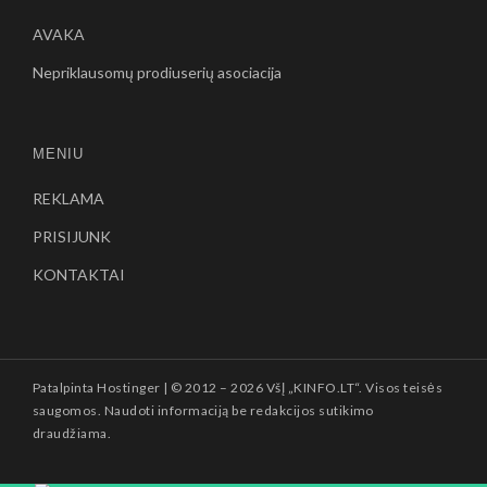
AVAKA
Nepriklausomų prodiuserių asociacija
MENIU
REKLAMA
PRISIJUNK
KONTAKTAI
Patalpinta
Hostinger
| © 2012 –
2026 VšĮ „KINFO.LT“. Visos teisės
saugomos. Naudoti informaciją be redakcijos sutikimo
draudžiama.