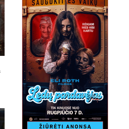
s
E
QUINO
ENIXO
DMUO
ME
RACIONALUS