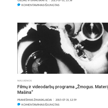
GIEDRĖ VYŠNIAUSKAITĖ
2015-07-31, 13:56
ĮRAŠE
KOMENTAVIMAS IŠJUNGTAS
TOP
7.
PRASISIEKĖLIAI
NAUJIENOS
Filmų ir videodarbų programa „Žmogus. Materi
Mašina“
PRANEŠIMAS ŽINIASKLAIDAI
2015-07-31, 12:59
ĮRAŠE
KOMENTAVIMAS IŠJUNGTAS