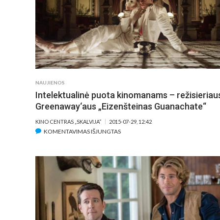
NAUJIENOS
Intelektualinė puota kinomanams – režisieriaus
Greenaway‘aus „Eizenšteinas Guanachate“
KINO CENTRAS „SKALVIJA“
2015-07-29, 12:42
ĮRAŠE
KOMENTAVIMAS IŠJUNGTAS
INTELEKTUALINĖ
PUOTA
KINOMANAMS
–
REŽISIERIAUS
P.
GREENAWAY‘AUS
„EIZENŠTEINAS