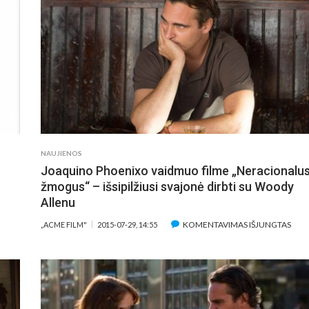
APIE
FILMO
„NULIS
MOTYVACIJOS“
KOMIZMĄ
IR
SEKSIZMĄ
NAUJIENOS
Joaquino Phoenixo vaidmuo filme „Neracionalu
žmogus“ – išsipilžiusi svajonė dirbti su Woody
Allenu
ĮRAŠ
KOMENTAVIMAS IŠJUNGTAS
„ACME FILM"
2015-07-29, 14:55
JOA
PHO
VAI
FIL
„NE