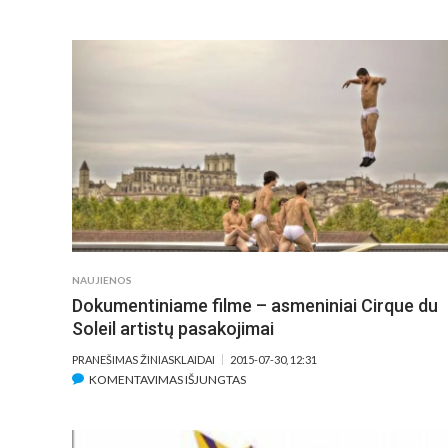
FILMŲ
IR
VIDEODARBŲ
PROGRAMA
„ŽMOGUS.
MATERIJA.
MAŠINA“
NAUJIENOS
Dokumentiniame filme – asmeniniai Cirque du
Soleil artistų pasakojimai
PRANEŠIMAS ŽINIASKLAIDAI
2015-07-30, 12:31
ĮRAŠE
KOMENTAVIMAS IŠJUNGTAS
DOKUMENTINIAME
FILME
–