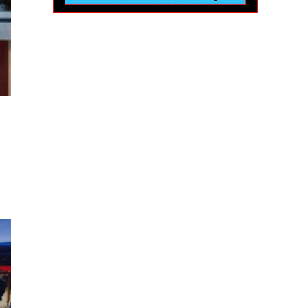
GUS“
ILŽIUSI
JONĖ
TI
ODY
ENU
o