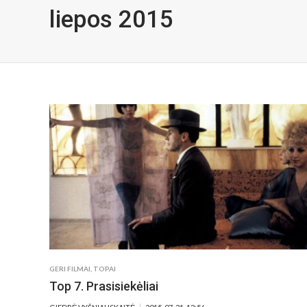
liepos 2015
GERI FILMAI
,
TOPAI
Top 7. Prasisiekėliai