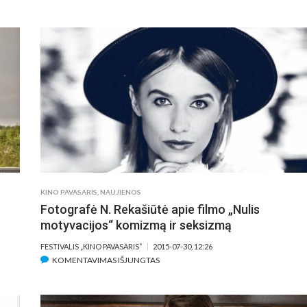
UND
FĖJO
PIRA
IR
SUA
NEN
BER
ISTO
–
MAG
KIN
KEL
„PEN
KINO PAVASARIS
,
NAUJIENOS
NUO
Fotografė N. Rekašiūtė apie filmo „Nulis
NIE
ŠALY
motyvacijos“ komizmą ir seksizmą
FESTIVALIS „KINO PAVASARIS“
2015-07-30, 12:26
ĮRAŠE
KOMENTAVIMAS IŠJUNGTAS
FOTOGRAFĖ
N.
REKAŠIŪTĖ