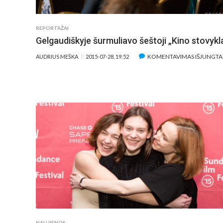
REPORTAŽAI
Gelgaudiškyje šurmuliavo šeštoji „Kino stovykl
KOMENTAVIMAS IŠJUNGTA
AUDRIUS MEŠKA
2015-07-28, 19:52
NAUJIENOS