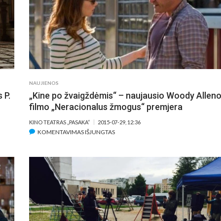
ŽMO
–
IŠSIP
SVA
DIRB
SU
WO
ALL
NAUJIENOS
 P.
„Kine po žvaigždėmis“ – naujausio Woody Allen
filmo „Neracionalus žmogus“ premjera
KINO TEATRAS „PASAKA“
2015-07-29, 12:36
ĮRAŠE
KOMENTAVIMAS IŠJUNGTAS
„KINE
PO
ŽVAIGŽDĖMIS“
–
NAUJAUSIO
WOODY
ALLENO
FILMO