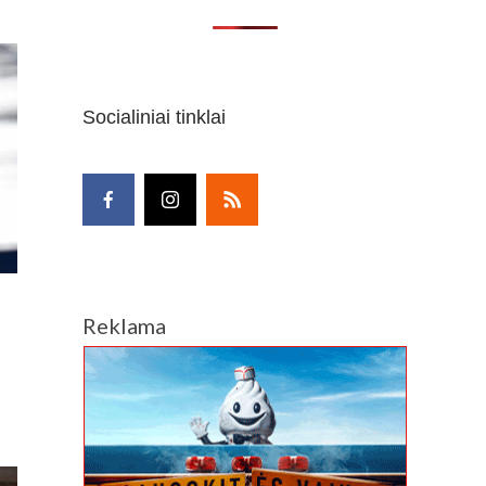
INĖS,
S,
TAI
UGTI
Socialiniai tinklai
ORĖJUSIO
NIUKO
RIJA
IŠKOJE
O
IONĖJE
AS:
TYKIAI
Reklama
KADOS
JE“