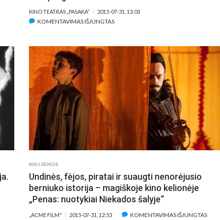
KINO TEATRAS „PASAKA“
2015-07-31, 13:03
ĮRAŠE
KOMENTAVIMAS IŠJUNGTAS
ŠIŲMEČIO
„LOFTAS
FEST“
PROGRAMOJE
–
IŠSKIRTINĖ
KINO
PROGRAMA
NAUJIENOS
ja.
Undinės, fėjos, piratai ir suaugti nenorėjusio
berniuko istorija – magiškoje kino kelionėje
„Penas: nuotykiai Niekados šalyje“
ĮRAŠ
KOMENTAVIMAS IŠJUNGTAS
„ACME FILM"
2015-07-31, 12:53