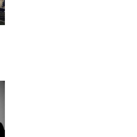
I
METRAŽIO
US
AUKIS“
IMO