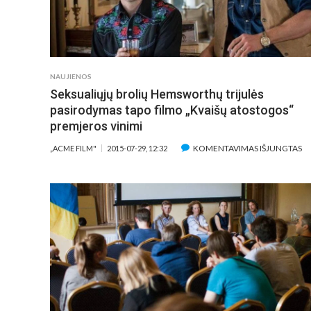
GUANACHATE“
NAUJIENOS
Seksualiųjų brolių Hemsworthų trijulės
pasirodymas tapo filmo „Kvaišų atostogos“
premjeros vinimi
ĮR
KOMENTAVIMAS IŠJUNGTAS
„ACME FILM"
2015-07-29, 12:32
SE
B
H
TR
P
T
F
„K
A
P
VI