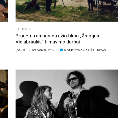
„NERACIONALUS
ŽMOGUS“
PREMJERA
NAUJIENOS
Pradėti trumpametražio filmo „Žmogus
Vielabraukis“ filmavimo darbai
ĮRAŠE
KOMENTAVIMAS IŠJUNGTAS
„DANSU“
2015-07-29, 12:14
PRADĖT
AŠE
TRUMPA
KSUALIŲJŲ
FILMO
ROLIŲ
„ŽMOG
EMSWORTHŲ
VIELABR
IJULĖS
FILMAV
ASIRODYMAS
DARBAI
APO
ILMO
VAIŠŲ
TOSTOGOS“
REMJEROS
NIMI