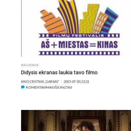
ASMENINIAI
CIRQUE
DU
SOLEIL
ARTISTŲ
PASAKOJIMAI
NAUJIENOS
Didysis ekranas laukia tavo filmo
KINO CENTRAS „GARSAS“
2015-07-30, 12:21
ĮRAŠE
KOMENTAVIMAS IŠJUNGTAS
DIDYSIS
EKRANAS
LAUKIA
TAVO
FILMO