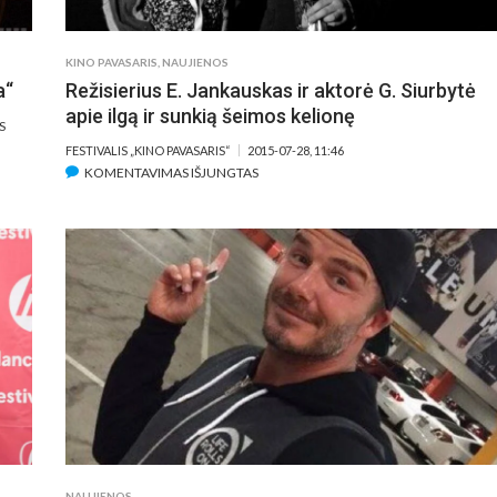
KINO PAVASARIS
,
NAUJIENOS
a“
Režisierius E. Jankauskas ir aktorė G. Siurbytė
apie ilgą ir sunkią šeimos kelionę
ĮRAŠE
S
GELGAUDIŠKYJE
FESTIVALIS „KINO PAVASARIS“
2015-07-28, 11:46
ŠURMULIAVO
ĮRAŠE
KOMENTAVIMAS IŠJUNGTAS
ŠEŠTOJI
REŽISIERIUS
„KINO
E.
STOVYKLA“
JANKAUSKAS
IR
AKTORĖ
G.
SIURBYTĖ
APIE
ILGĄ
IR
SUNKIĄ
ŠEIMOS
KELIONĘ
NAUJIENOS