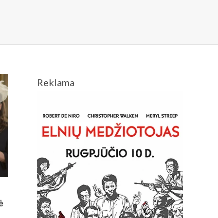
Reklama
ė