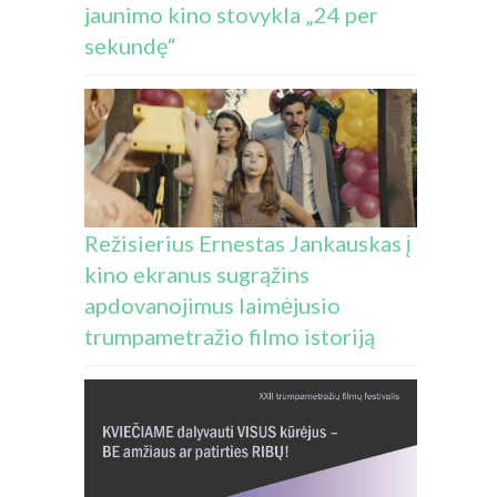
jaunimo kino stovykla „24 per
sekundę“
Režisierius Ernestas Jankauskas į
kino ekranus sugrąžins
apdovanojimus laimėjusio
trumpametražio filmo istoriją