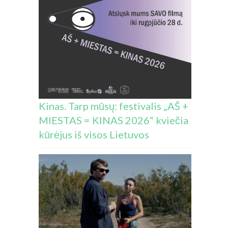
Kinas. Tarp mūsų: festivalis „AŠ +
MIESTAS = KINAS 2026“ kviečia
kūrėjus iš visos Lietuvos