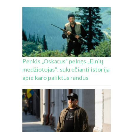
Penkis „Oskarus“ pelnęs „Elnių
medžiotojas“: sukrečianti istorija
apie karo paliktus randus