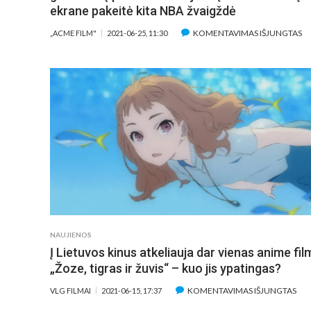
ekrane pakeitė kita NBA žvaigždė
ĮR
KOMENTAVIMAS IŠJUNGTAS
„ACME FILM"
2021-06-25, 11:30
LE
FI
„K
KR
25
ĄJ
GI
P
IS
TĘ
J
E
PA
NAUJIENOS
KI
Į Lietuvos kinus atkeliauja dar vienas anime fi
N
Ž
„Žoze, tigras ir žuvis“ – kuo jis ypatingas?
ĮRA
KOMENTAVIMAS IŠJUNGTAS
VLG FILMAI
2021-06-15, 17:37
Į