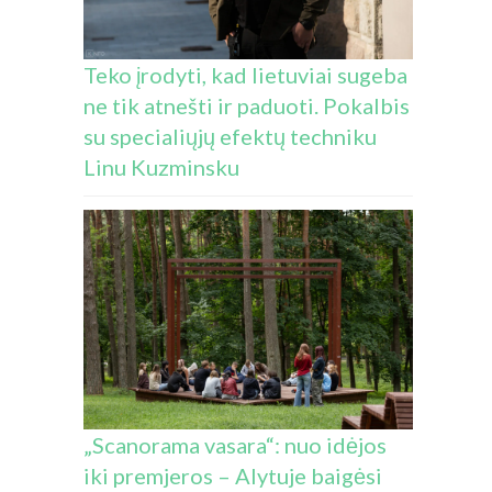
Teko įrodyti, kad lietuviai sugeba
ne tik atnešti ir paduoti. Pokalbis
su specialiųjų efektų techniku
Linu Kuzminsku
„Scanorama vasara“: nuo idėjos
iki premjeros – Alytuje baigėsi