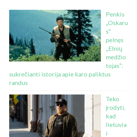
Penkis
„Oskaru
s“
pelnęs
„Elnių
medžio
tojas“:
sukrečianti istorija apie karo paliktus
randus
Teko
įrodyti,
kad
lietuvia
i