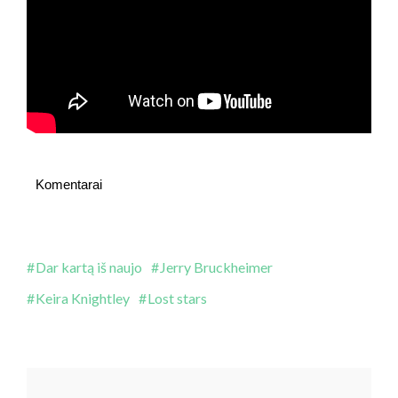
Komentarai
Dar kartą iš naujo
Jerry Bruckheimer
Keira Knightley
Lost stars