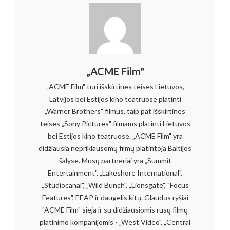
„ACME Film"
„ACME Film" turi išskirtines teises Lietuvos,
Latvijos bei Estijos kino teatruose platinti
„Warner Brothers" filmus, taip pat išskirtines
teises „Sony Pictures" filmams platinti Lietuvos
bei Estijos kino teatruose. „ACME Film" yra
didžiausia nepriklausomų filmų platintoja Baltijos
šalyse. Mūsų partneriai yra „Summit
Entertainment", „Lakeshore International",
„Studiocanal", „Wild Bunch", „Lionsgate", "Focus
Features", EEAP ir daugelis kitų. Glaudūs ryšiai
"ACME Film" sieja ir su didžiausiomis rusų filmų
platinimo kompanijomis - „West Video", „Central