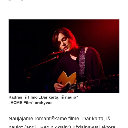
Kadras iš filmo „Dar kartą, iš naujo“
„ACME Film“ archyvas
Naujajame romantiškame filme „Dar kartą, iš
naujo“ (angl. „Begin Again“) uždainavusi aktorė