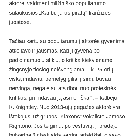
aktorei vaidmenį milžiniško populiarumo
sulaukusios „Karibų jūros piratų“ franžizės
juostose.
Tačiau kartu su populiarumu į aktorės gyvenimą
atkeliavo ir jausmas, kad ji gyvena po
padidinamuoju stiklu, o kritika kiekviename
žingsnyje tiesiog neišvengiama. „Iki 25-erių
viską imdavau pernelyg giliai į širdį, buvau
nervinga, negalėjau atsiriboti nuo profesinės
kritikos, priimdavau ją asmeniškai“, – kalbėjo
K.Knightley. Nuo 2013-ųjų gegužės aktorė yra
ištekėjusi už grupės „Klaxons“ vokalisto Jameso
Rightono. Jos teigimu, po vestuvių, ji pradėjo
bulvarinę žiniasklaidą vertinti atlaidžiai, o savo