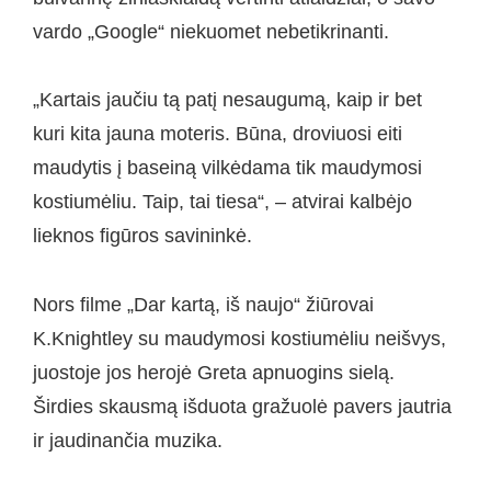
vardo „Google“ niekuomet nebetikrinanti.
„Kartais jaučiu tą patį nesaugumą, kaip ir bet
kuri kita jauna moteris. Būna, droviuosi eiti
maudytis į baseiną vilkėdama tik maudymosi
kostiumėliu. Taip, tai tiesa“, – atvirai kalbėjo
lieknos figūros savininkė.
Nors filme „Dar kartą, iš naujo“ žiūrovai
K.Knightley su maudymosi kostiumėliu neišvys,
juostoje jos herojė Greta apnuogins sielą.
Širdies skausmą išduota gražuolė pavers jautria
ir jaudinančia muzika.