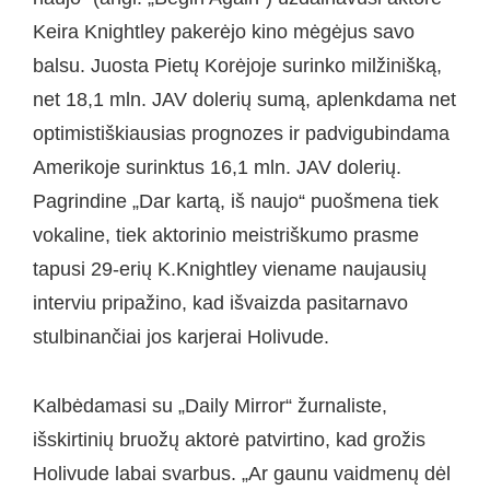
Keira Knightley pakerėjo kino mėgėjus savo
balsu. Juosta Pietų Korėjoje surinko milžinišką,
net 18,1 mln. JAV dolerių sumą, aplenkdama net
optimistiškiausias prognozes ir padvigubindama
Amerikoje surinktus 16,1 mln. JAV dolerių.
Pagrindine „Dar kartą, iš naujo“ puošmena tiek
vokaline, tiek aktorinio meistriškumo prasme
tapusi 29-erių K.Knightley viename naujausių
interviu pripažino, kad išvaizda pasitarnavo
stulbinančiai jos karjerai Holivude.
Kalbėdamasi su „Daily Mirror“ žurnaliste,
išskirtinių bruožų aktorė patvirtino, kad grožis
Holivude labai svarbus. „Ar gaunu vaidmenų dėl