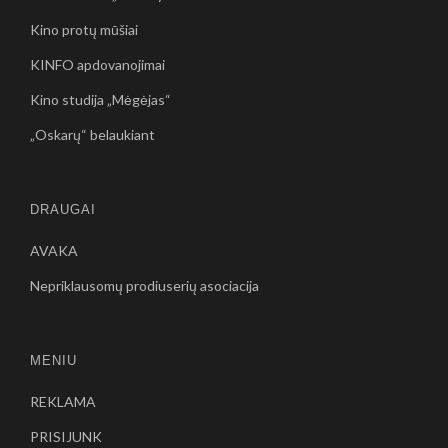
Kino protų mūšiai
KINFO apdovanojimai
Kino studija „Mėgėjas“
„Oskarų“ belaukiant
DRAUGAI
AVAKA
Nepriklausomų prodiuserių asociacija
MENIU
REKLAMA
PRISIJUNK