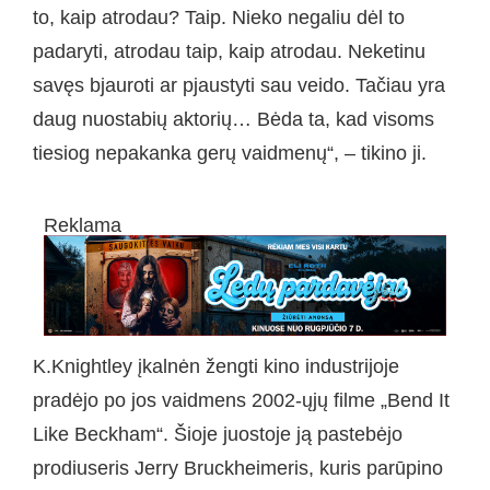
to, kaip atrodau? Taip. Nieko negaliu dėl to
padaryti, atrodau taip, kaip atrodau. Neketinu
savęs bjauroti ar pjaustyti sau veido. Tačiau yra
daug nuostabių aktorių… Bėda ta, kad visoms
tiesiog nepakanka gerų vaidmenų“, – tikino ji.
Reklama
K.Knightley įkalnėn žengti kino industrijoje
pradėjo po jos vaidmens 2002-ųjų filme „Bend It
Like Beckham“. Šioje juostoje ją pastebėjo
prodiuseris Jerry Bruckheimeris, kuris parūpino