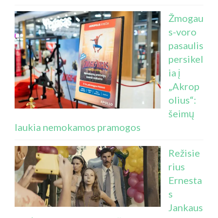
Žmogau
s-voro
pasaulis
persikel
ia į
„Akrop
olius“:
šeimų
laukia nemokamos pramogos
Režisie
rius
Ernesta
s
Jankaus