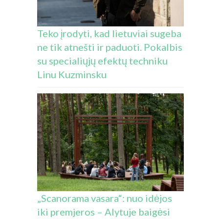
Teko įrodyti, kad lietuviai sugeba
ne tik atnešti ir paduoti. Pokalbis
su specialiųjų efektų techniku
Linu Kuzminsku
„Scanorama vasara“: nuo idėjos
iki premjeros – Alytuje baigėsi