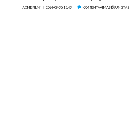
ĮR
KOMENTAVIMAS IŠJUNGTAS
„ACME FILM"
2014-09-30, 15:43
A
KE
KN
„I
M
P
SI
KA
B
D
T
SA
BJ
N