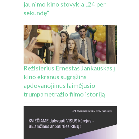
jaunimo kino stovykla „24 per
sekundę“
Režisierius Ernestas Jankauskas į
kino ekranus sugrąžins
apdovanojimus laimėjusio
trumpametražio filmo istoriją