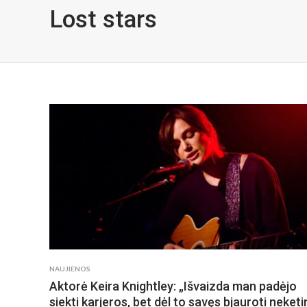
Lost stars
NAUJIENOS
Aktorė Keira Knightley: „Išvaizda man padėjo
siekti karjeros, bet dėl to savęs bjauroti neketi