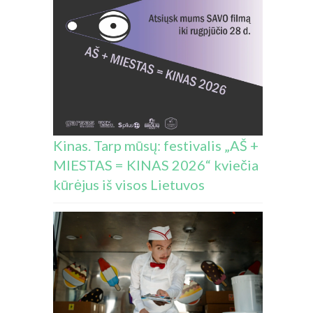
Kinas. Tarp mūsų: festivalis „AŠ +
MIESTAS = KINAS 2026“ kviečia
kūrėjus iš visos Lietuvos