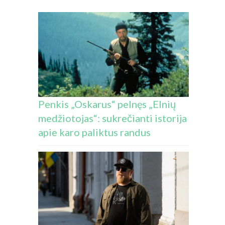
Penkis „Oskarus“ pelnęs „Elnių
medžiotojas“: sukrečianti istorija
apie karo paliktus randus