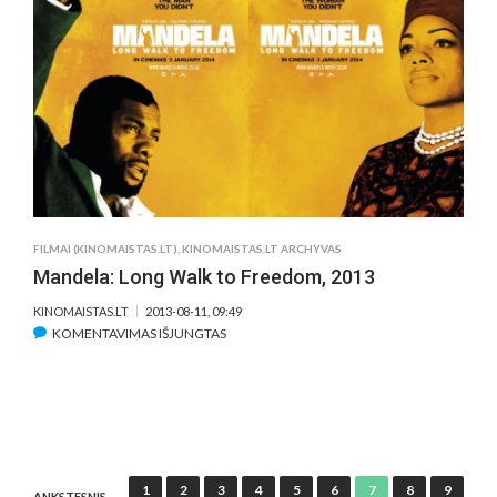
RUSH,
2013
FILMAI (KINOMAISTAS.LT)
,
KINOMAISTAS.LT ARCHYVAS
Mandela: Long Walk to Freedom, 2013
KINOMAISTAS.LT
2013-08-11, 09:49
ĮRAŠE
KOMENTAVIMAS IŠJUNGTAS
MANDELA:
LONG
WALK
TO
FREEDOM,
2013
Įrašų
1
2
3
4
5
6
7
8
9
ANKSTESNIS