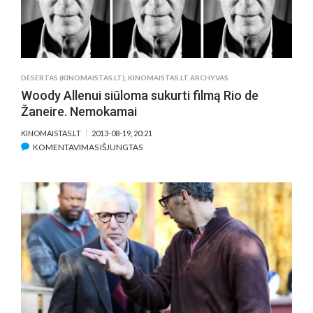
AUDREY
TAUTOU
RETROSPEKTYVA
DESERTAS (KINOMAISTAS.LT)
,
KINOMAISTAS.LT ARCHYVAS
Woody Allenui siūloma sukurti filmą Rio de
Žaneire. Nemokamai
KINOMAISTAS.LT
2013-08-19, 20:21
ĮRAŠE
KOMENTAVIMAS IŠJUNGTAS
WOODY
ALLENUI
SIŪLOMA
SUKURTI
FILMĄ
RIO
DE
ŽANEIRE.
NEMOKAMAI