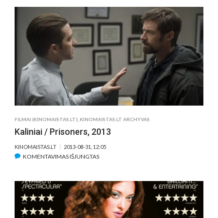
KORTOS
/
RUNNER
RUNNER,
2013
FILMAI (KINOMAISTAS.LT)
,
KINOMAISTAS.LT ARCHYVAS
Kaliniai / Prisoners, 2013
KINOMAISTAS.LT
2013-08-31, 12:05
ĮRAŠE
KOMENTAVIMAS IŠJUNGTAS
KALINIAI
/
PRISONERS,
2013