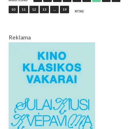
puslapiavimas
10
11
12
13
…
19
KITAS
Reklama