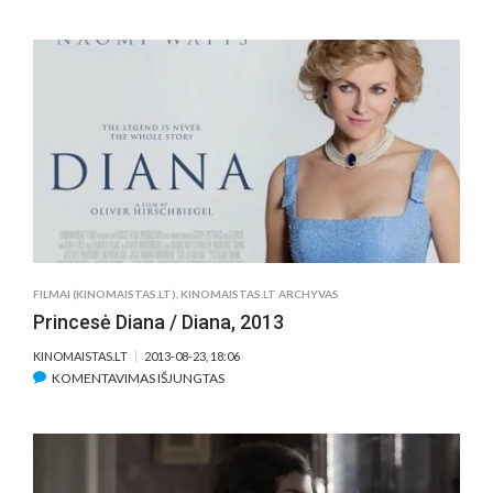
TARPTAUTINIO
KAUNO
KINO
FESTIVALIO
RETROSPEKTYVĄ
VAINIKUOJA
D.LYNCHO
FILMAS
FILMAI (KINOMAISTAS.LT)
,
KINOMAISTAS.LT ARCHYVAS
Princesė Diana / Diana, 2013
KINOMAISTAS.LT
2013-08-23, 18:06
ĮRAŠE
KOMENTAVIMAS IŠJUNGTAS
PRINCESĖ
DIANA
/
DIANA,
2013