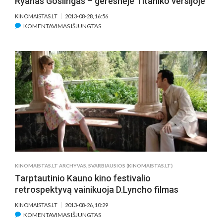
Ryanas Goslingas – geresnėje Titaniko versijoje
KINOMAISTAS.LT
2013-08-28, 16:56
ĮRAŠE
KOMENTAVIMAS IŠJUNGTAS
RYANAS
GOSLINGAS
–
GERESNĖJE
TITANIKO
VERSIJOJE
KINOMAISTAS.LT ARCHYVAS
,
SVARBIAUSIOS (KINOMAISTAS.LT)
Tarptautinio Kauno kino festivalio
retrospektyvą vainikuoja D.Lyncho filmas
KINOMAISTAS.LT
2013-08-26, 10:29
ĮRAŠE
KOMENTAVIMAS IŠJUNGTAS