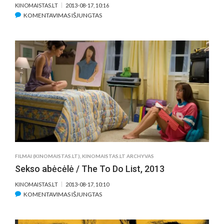
KINOMAISTAS.LT
2013-08-17, 10:16
ĮRAŠE
KOMENTAVIMAS IŠJUNGTAS
ELIZIEJUS
/
ELYSIUM,
2013
FILMAI (KINOMAISTAS.LT)
,
KINOMAISTAS.LT ARCHYVAS
Sekso abėcėlė / The To Do List, 2013
KINOMAISTAS.LT
2013-08-17, 10:10
ĮRAŠE
KOMENTAVIMAS IŠJUNGTAS
SEKSO
ABĖCĖLĖ