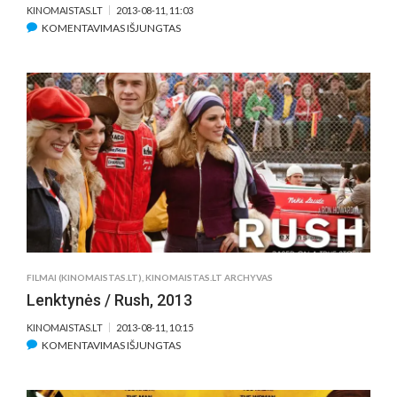
KINOMAISTAS.LT
2013-08-11, 11:03
ĮRAŠE
KOMENTAVIMAS IŠJUNGTAS
LIOKAJUS
/
THE
BUTLER,
2013
FILMAI (KINOMAISTAS.LT)
,
KINOMAISTAS.LT ARCHYVAS
Lenktynės / Rush, 2013
KINOMAISTAS.LT
2013-08-11, 10:15
ĮRAŠE
KOMENTAVIMAS IŠJUNGTAS
LENKTYNĖS
/