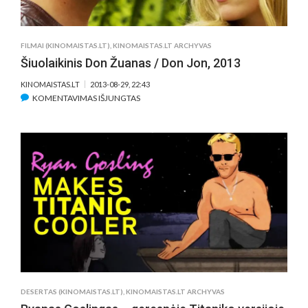
FILMAI (KINOMAISTAS.LT)
,
KINOMAISTAS.LT ARCHYVAS
Šiuolaikinis Don Žuanas / Don Jon, 2013
KINOMAISTAS.LT
2013-08-29, 22:43
ĮRAŠE
KOMENTAVIMAS IŠJUNGTAS
ŠIUOLAIKINIS
DON
ŽUANAS
/
DON
JON,
2013
DESERTAS (KINOMAISTAS.LT)
,
KINOMAISTAS.LT ARCHYVAS