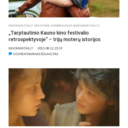
KINOMAISTAS.LT ARCHYVAS
,
SVARBIAUSIOS (KINOMAISTAS.LT)
„Tarptautinio Kauno kino festivalio
retrospektyvoje“ – trijų moterų istorijos
KINOMAISTAS.LT
2013-08-12, 23:19
ĮRAŠE
KOMENTAVIMAS IŠJUNGTAS
„TARPTAUTINIO
KAUNO
KINO
FESTIVALIO
RETROSPEKTYVOJE“
–
TRIJŲ
MOTERŲ
ISTORIJOS