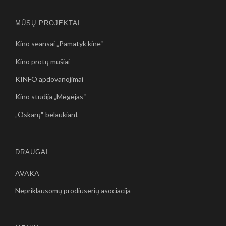
MŪSŲ PROJEKTAI
Kino seansai „Pamatyk kine“
Kino protų mūšiai
KINFO apdovanojimai
Kino studija „Mėgėjas“
„Oskarų“ belaukiant
DRAUGAI
AVAKA
Nepriklausomų prodiuserių asociacija