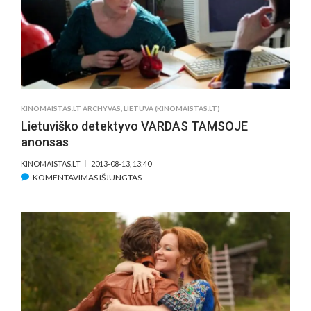
DARLINGS,
2013
KINOMAISTAS.LT ARCHYVAS
,
LIETUVA (KINOMAISTAS.LT)
Lietuviško detektyvo VARDAS TAMSOJE
anonsas
KINOMAISTAS.LT
2013-08-13, 13:40
ĮRAŠE
KOMENTAVIMAS IŠJUNGTAS
LIETUVIŠKO
DETEKTYVO
VARDAS
TAMSOJE
ANONSAS