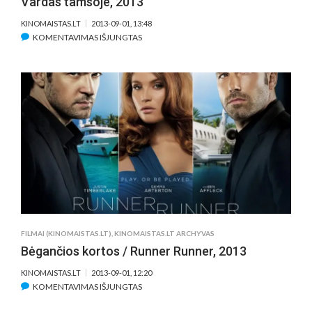
Vardas tamsoje, 2013
KINOMAISTAS.LT
2013-09-01, 13:48
ĮRAŠE
KOMENTAVIMAS IŠJUNGTAS
VARDAS
TAMSOJE,
2013
FILMAI (KINOMAISTAS.LT)
,
KINOMAISTAS.LT ARCHYVAS
Bėgančios kortos / Runner Runner, 2013
KINOMAISTAS.LT
2013-09-01, 12:20
ĮRAŠE
KOMENTAVIMAS IŠJUNGTAS
BĖGANČIOS