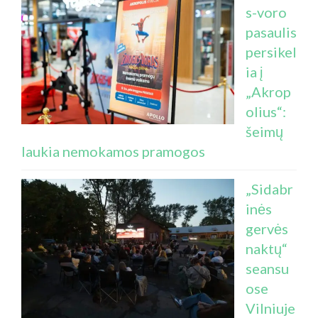
s-voro
pasaulis
persikel
ia į
„Akrop
olius“:
šeimų
laukia nemokamos pramogos
„Sidabr
inės
gervės
naktų“
seansu
ose
Vilniuje