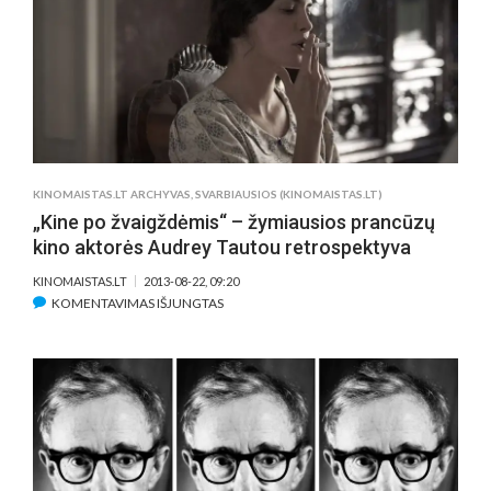
KINOMAISTAS.LT ARCHYVAS
,
SVARBIAUSIOS (KINOMAISTAS.LT)
„Kine po žvaigždėmis“ – žymiausios prancūzų
kino aktorės Audrey Tautou retrospektyva
KINOMAISTAS.LT
2013-08-22, 09:20
ĮRAŠE
KOMENTAVIMAS IŠJUNGTAS
„KINE
PO
ŽVAIGŽDĖMIS“
–
ŽYMIAUSIOS
PRANCŪZŲ
KINO
AKTORĖS