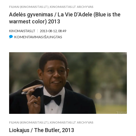
FILMAI (KINOMAISTAS.LT)
,
KINOMAISTAS.LT ARCHYVAS
Adelės gyvenimas / La Vie D’Adele (Blue is the
warmest color) 2013
KINOMAISTAS.LT
2013-08-12, 08:49
ĮRAŠE
KOMENTAVIMAS IŠJUNGTAS
ADELĖS
GYVENIMAS
/
LA
VIE
D’ADELE
(BLUE
IS
THE
WARMEST
COLOR)
2013
FILMAI (KINOMAISTAS.LT)
,
KINOMAISTAS.LT ARCHYVAS
Liokajus / The Butler, 2013