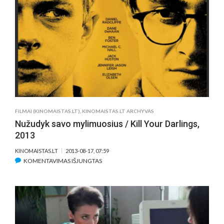
/
THE
TO
DO
LIST,
2013
FILMAI (KINOMAISTAS.LT)
,
KINOMAISTAS.LT ARCHYVAS
Nužudyk savo mylimuosius / Kill Your Darlings,
2013
KINOMAISTAS.LT
2013-08-17, 07:59
ĮRAŠE
KOMENTAVIMAS IŠJUNGTAS
NUŽUDYK
SAVO
MYLIMUOSIUS
/
KILL
YOUR