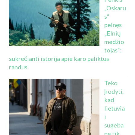
„Oskaru
s“
pelnęs
„Elnių
medžio
tojas“:
sukrečianti istorija apie karo paliktus
randus
Teko
įrodyti,
kad
lietuvia
i
sugeba
ne tik