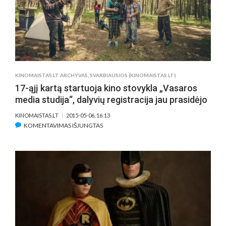
KINOMAISTAS.LT ARCHYVAS
,
SVARBIAUSIOS (KINOMAISTAS.LT)
17-ąjį kartą startuoja kino stovykla „Vasaros
media studija“, dalyvių registracija jau prasidėjo
KINOMAISTAS.LT
2015-05-06, 16:13
ĮRAŠE
KOMENTAVIMAS IŠJUNGTAS
17-
ĄJĮ
KARTĄ
STARTUOJA
KINO
STOVYKLA
„VASAROS
MEDIA
STUDIJA“,