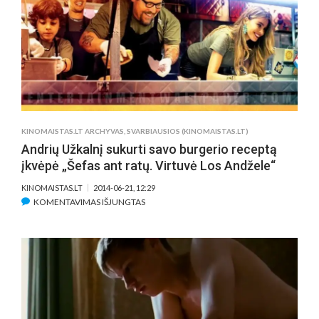
ANNE
HATHAWAY?
KINOMAISTAS.LT ARCHYVAS
,
SVARBIAUSIOS (KINOMAISTAS.LT)
Andrių Užkalnį sukurti savo burgerio receptą
įkvėpė „Šefas ant ratų. Virtuvė Los Andžele“
KINOMAISTAS.LT
2014-06-21, 12:29
ĮRAŠE
KOMENTAVIMAS IŠJUNGTAS
ANDRIŲ
UŽKALNĮ
SUKURTI
SAVO
BURGERIO
RECEPTĄ
ĮKVĖPĖ