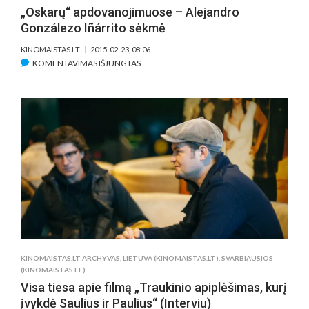
„Oskarų“ apdovanojimuose – Alejandro
Gonzálezo Iñárrito sėkmė
KINOMAISTAS.LT
2015-02-23, 08:06
ĮRAŠE
KOMENTAVIMAS IŠJUNGTAS
„OSKARŲ“
APDOVANOJIMUOSE
–
ALEJANDRO
GONZÁLEZO
IÑÁRRITO
SĖKMĖ
KINOMAISTAS.LT ARCHYVAS
,
LIETUVA (KINOMAISTAS.LT)
,
SVARBIAUSIOS
(KINOMAISTAS.LT)
Visa tiesa apie filmą „Traukinio apiplėšimas, kurį
įvykdė Saulius ir Paulius“ (Interviu)