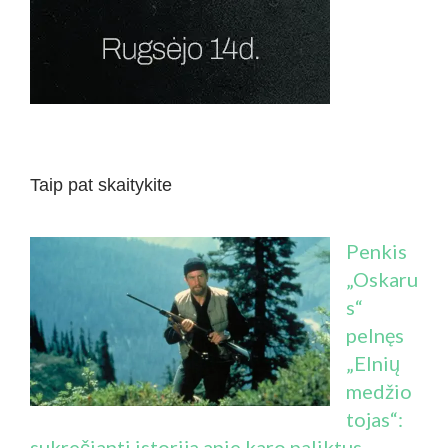
Taip pat skaitykite
Penkis
„Oskaru
s“
pelnęs
„Elnių
medžio
tojas“:
sukrečianti istorija apie karo paliktus