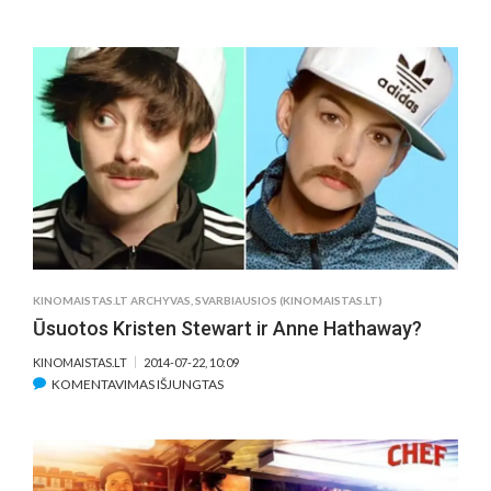
ŠI
VASARA
HOLIVUDUI
–
„THE
ICE
BUCKET
CHALLENGE“
BE
JOKIŲ
GERŲ
IR
PELNINGŲ
KINOMAISTAS.LT ARCHYVAS
,
SVARBIAUSIOS (KINOMAISTAS.LT)
PASKATŲ
Ūsuotos Kristen Stewart ir Anne Hathaway?
KINOMAISTAS.LT
2014-07-22, 10:09
ĮRAŠE
KOMENTAVIMAS IŠJUNGTAS
ŪSUOTOS
KRISTEN
STEWART
IR