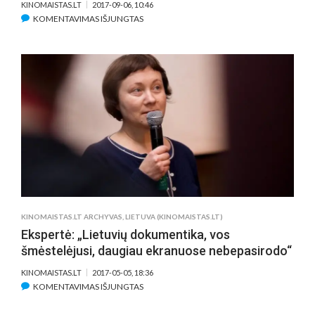
KINOMAISTAS.LT
2017-09-06, 10:46
ĮRAŠE
KOMENTAVIMAS IŠJUNGTAS
DRAMOS
„TULPIŲ
KARŠTINĖ“
KELIAS
Į
EKRANUS
TRUKO
20
METŲ
KINOMAISTAS.LT ARCHYVAS
,
LIETUVA (KINOMAISTAS.LT)
Ekspertė: „Lietuvių dokumentika, vos
šmėstelėjusi, daugiau ekranuose nebepasirodo“
KINOMAISTAS.LT
2017-05-05, 18:36
ĮRAŠE
KOMENTAVIMAS IŠJUNGTAS
EKSPERTĖ: