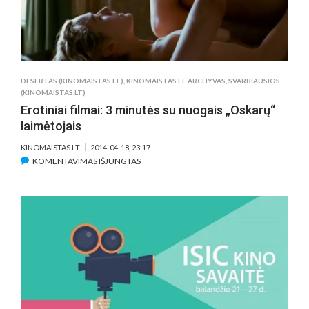
„ŠEFAS
ANT
RATŲ.
VIRTUVĖ
LOS
ANDŽELE“
DESERTAS (KINOMAISTAS.LT)
,
KINOMAISTAS.LT ARCHYVAS
,
SVARBIAUSIOS
(KINOMAISTAS.LT)
Erotiniai filmai: 3 minutės su nuogais „Oskarų“
laimėtojais
KINOMAISTAS.LT
2014-04-18, 23:17
ĮRAŠE
KOMENTAVIMAS IŠJUNGTAS
EROTINIAI
FILMAI:
3
MINUTĖS
SU
NUOGAIS
„OSKARŲ“
LAIMĖTOJAIS