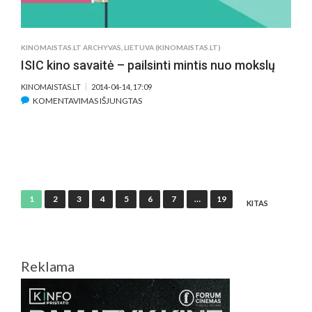
KINOMAISTAS.LT ARCHYVAS
,
LIETUVA (KINOMAISTAS.LT)
ISIC kino savaitė – pailsinti mintis nuo mokslų
KINOMAISTAS.LT
2014-04-14, 17:09
ĮRAŠE
KOMENTAVIMAS IŠJUNGTAS
ISIC
KINO
SAVAITĖ
–
PAILSINTI
MINTIS
Įrašų
1
2
3
4
5
6
7
…
19
NUO
KITAS
puslapiavimas
MOKSLŲ
Reklama