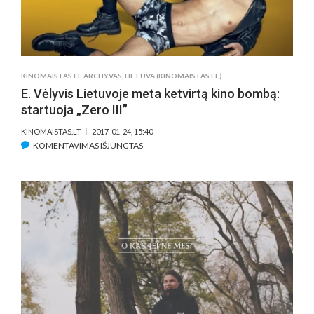
„UH“
IR
„M“
KINOMAISTAS.LT ARCHYVAS
,
LIETUVA (KINOMAISTAS.LT)
E. Vėlyvis Lietuvoje meta ketvirtą kino bombą:
startuoja „Zero III”
KINOMAISTAS.LT
2017-01-24, 15:40
ĮRAŠE
KOMENTAVIMAS IŠJUNGTAS
E.
VĖLYVIS
LIETUVOJE
META
KETVIRTĄ
KINO
BOMBĄ:
STARTUOJA
„ZERO
III”