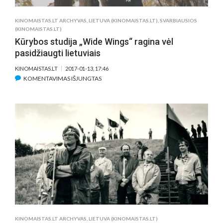
KINOMAISTAS.LT ARCHYVAS
,
LIETUVA (KINOMAISTAS.LT)
,
SVARBIAUSIOS
(KINOMAISTAS.LT)
Kūrybos studija „Wide Wings“ ragina vėl
pasidžiaugti lietuviais
KINOMAISTAS.LT
2017-01-13, 17:46
ĮRAŠE
KOMENTAVIMAS IŠJUNGTAS
KŪRYBOS
STUDIJA
„WIDE
WINGS“
RAGINA
VĖL
PASIDŽIAUGTI
LIETUVIAIS
KINOMAISTAS.LT ARCHYVAS
,
LIETUVA (KINOMAISTAS.LT)