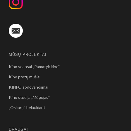
MŪSŲ PROJEKTAI
Kino seansai „Pamatyk kine“
Kino protų mūšiai
KINFO apdovanojimai
Kino studija „Mėgėjas“
„Oskarų“ belaukiant
DRAUGAI