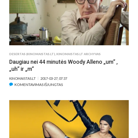
STOP‘Ą,
KŪRYBĄ
IR
POZITYVĄ!
DESERTAS (KINOMAISTAS.LT)
,
KINOMAISTAS.LT ARCHYVAS
Daugiau nei 44 minutės Woody Alleno „um“ ,
„uh“ ir „m“
KINOMAISTAS.LT
2017-03-27, 07:37
ĮRAŠE
KOMENTAVIMAS IŠJUNGTAS
DAUGIAU
NEI
44
MINUTĖS
WOODY
ALLENO
„UM“
,