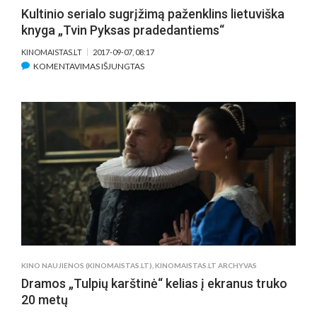
Kultinio serialo sugrįžimą paženklins lietuviška
knyga „Tvin Pyksas pradedantiems“
KINOMAISTAS.LT
2017-09-07, 08:17
ĮRAŠE
KOMENTAVIMAS IŠJUNGTAS
KULTINIO
SERIALO
SUGRĮŽIMĄ
PAŽENKLINS
LIETUVIŠKA
KNYGA
„TVIN
PYKSAS
PRADEDANTIEMS“
KINO NAUJIENOS (KINOMAISTAS.LT)
,
KINOMAISTAS.LT ARCHYVAS
Dramos „Tulpių karštinė“ kelias į ekranus truko
20 metų