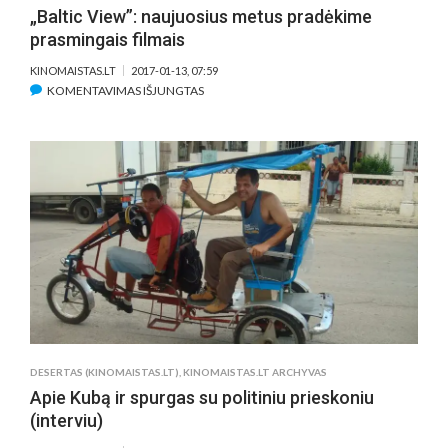
„Baltic View”: naujuosius metus pradėkime
prasmingais filmais
KINOMAISTAS.LT
2017-01-13, 07:59
ĮRAŠE
KOMENTAVIMAS IŠJUNGTAS
„BALTIC
VIEW”:
NAUJUOSIUS
METUS
PRADĖKIME
PRASMINGAIS
FILMAIS
DESERTAS (KINOMAISTAS.LT)
,
KINOMAISTAS.LT ARCHYVAS
Apie Kubą ir spurgas su politiniu prieskoniu
(interviu)