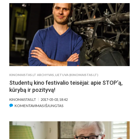
„LIETUVIŲ
DOKUMENTIKA,
VOS
ŠMĖSTELĖJUSI,
DAUGIAU
EKRANUOSE
NEBEPASIRODO“
KINOMAISTAS.LT ARCHYVAS
,
LIETUVA (KINOMAISTAS.LT)
Studentų kino festivalio teisėjai: apie STOP‘ą,
kūrybą ir pozityvą!
KINOMAISTAS.LT
2017-05-03, 18:42
ĮRAŠE
KOMENTAVIMAS IŠJUNGTAS
STUDENTŲ
KINO
FESTIVALIO
TEISĖJAI:
APIE