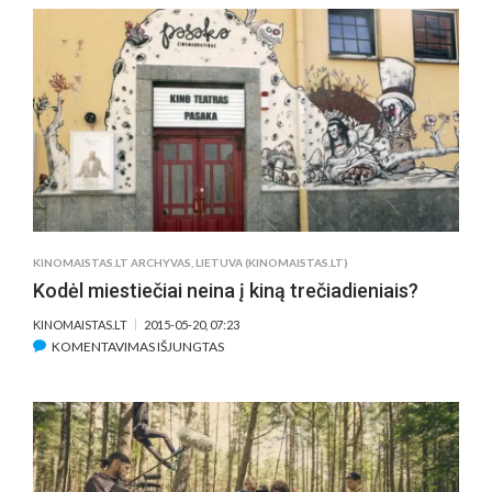
PROGA
–
L.
KYBARTIENĖS
IR
V.
MAINELYTĖS
VIDEO
SVEIKINIMAS
KINOMAISTAS.LT ARCHYVAS
,
LIETUVA (KINOMAISTAS.LT)
Kodėl miestiečiai neina į kiną trečiadieniais?
KINOMAISTAS.LT
2015-05-20, 07:23
ĮRAŠE
KOMENTAVIMAS IŠJUNGTAS
KODĖL
MIESTIEČIAI
NEINA
Į
KINĄ
TREČIADIENIAIS?