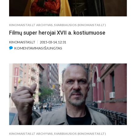
DALYVIŲ
REGISTRACIJA
JAU
PRASIDĖJO
KINOMAISTAS.LT ARCHYVAS
,
SVARBIAUSIOS (KINOMAISTAS.LT)
Filmų super herojai XVII a. kostiumuose
KINOMAISTAS.LT
2015-03-14, 12:31
ĮRAŠE
KOMENTAVIMAS IŠJUNGTAS
FILMŲ
SUPER
HEROJAI
XVII
A.
KOSTIUMUOSE
KINOMAISTAS.LT ARCHYVAS
,
SVARBIAUSIOS (KINOMAISTAS.LT)