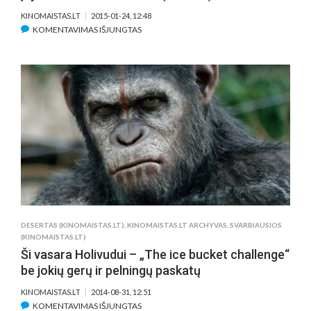
KINOMAISTAS.LT
2015-01-24, 12:48
ĮRAŠE
KOMENTAVIMAS IŠJUNGTAS
VISA
TIESA
APIE
FILMĄ
„TRAUKINIO
APIPLĖŠIMAS,
KURĮ
ĮVYKDĖ
SAULIUS
IR
PAULIUS“
(INTERVIU)
DESERTAS (KINOMAISTAS.LT)
,
KINOMAISTAS.LT ARCHYVAS
,
SVARBIAUSIOS
(KINOMAISTAS.LT)
Ši vasara Holivudui – „The ice bucket challenge“
be jokių gerų ir pelningų paskatų
KINOMAISTAS.LT
2014-08-31, 12:51
ĮRAŠE
KOMENTAVIMAS IŠJUNGTAS