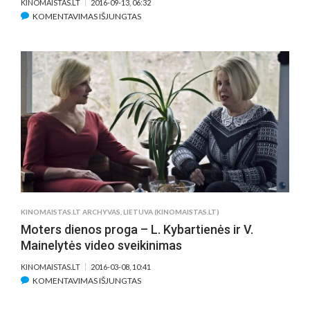
KINOMAISTAS.LT
2016-09-13, 06:32
ĮRAŠE
KOMENTAVIMAS IŠJUNGTAS
APIE
KUBĄ
IR
SPURGAS
SU
POLITINIU
PRIESKONIU
(INTERVIU)
KINOMAISTAS.LT ARCHYVAS
,
LIETUVA (KINOMAISTAS.LT)
Moters dienos proga – L. Kybartienės ir V.
Mainelytės video sveikinimas
KINOMAISTAS.LT
2016-03-08, 10:41
ĮRAŠE
KOMENTAVIMAS IŠJUNGTAS
MOTERS
DIENOS