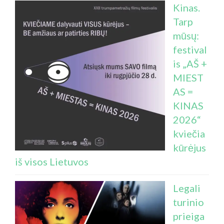
Kinas.
Tarp
mūsų:
festival
is „AŠ +
MIEST
AS =
KINAS
2026“
kviečia
kūrėjus
iš visos Lietuvos
Legali
turinio
prieiga