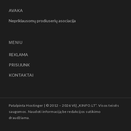
AVAKA
Nepriklausomų prodiuserių asociacija
MENIU
REKLAMA
PRISIJUNK
KONTAKTAI
Patalpinta
Hostinger
| © 2012 –
2026 VšĮ „KINFO.LT“. Visos teisės
saugomos. Naudoti informaciją be redakcijos sutikimo
draudžiama.