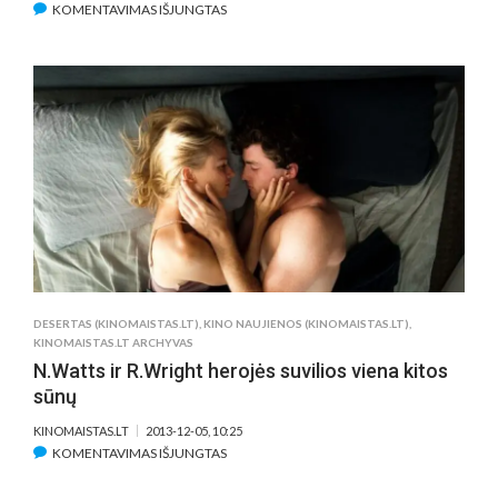
ĮRAŠE
KOMENTAVIMAS IŠJUNGTAS
„WALT
DISNEY“
NUSIPIRKO
IR
„INDIANA
JONES“
DESERTAS (KINOMAISTAS.LT)
,
KINO NAUJIENOS (KINOMAISTAS.LT)
,
KINOMAISTAS.LT ARCHYVAS
N.Watts ir R.Wright herojės suvilios viena kitos
sūnų
KINOMAISTAS.LT
2013-12-05, 10:25
ĮRAŠE
KOMENTAVIMAS IŠJUNGTAS
N.WATTS