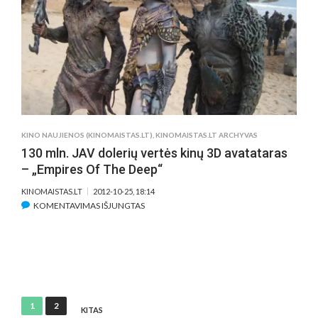
RYANO
GOSLINGO
KINO NAUJIENOS (KINOMAISTAS.LT)
,
KINOMAISTAS.LT ARCHYVAS
130 mln. JAV dolerių vertės kinų 3D avatataras
– „Empires Of The Deep“
KINOMAISTAS.LT
2012-10-25, 18:14
ĮRAŠE
KOMENTAVIMAS IŠJUNGTAS
130
MLN.
JAV
DOLERIŲ
VERTĖS
KINŲ
Įrašų
1
2
3D
KITAS