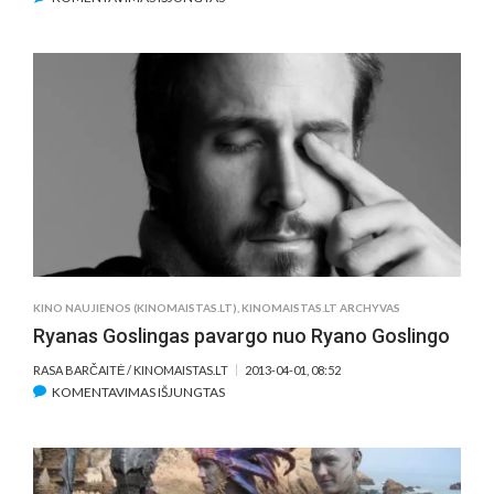
KAIP
TORRENTUS
IŠNAUDOTI
FILMO
REKLAMAI?
„ARTHUR
NEWMAN”
VARIANTAS
KINO NAUJIENOS (KINOMAISTAS.LT)
,
KINOMAISTAS.LT ARCHYVAS
Ryanas Goslingas pavargo nuo Ryano Goslingo
RASA BARČAITĖ / KINOMAISTAS.LT
2013-04-01, 08:52
ĮRAŠE
KOMENTAVIMAS IŠJUNGTAS
RYANAS
GOSLINGAS
PAVARGO
NUO