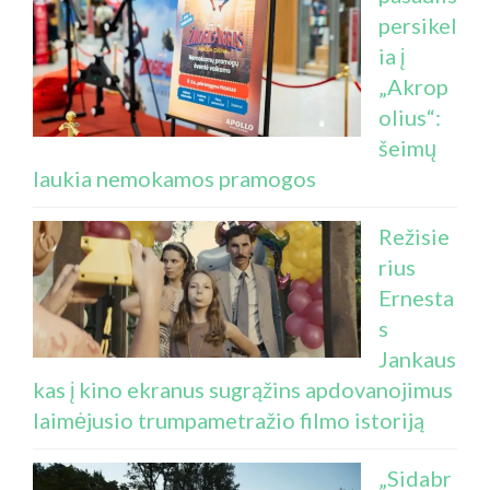
persikel
ia į
„Akrop
olius“:
šeimų
laukia nemokamos pramogos
Režisie
rius
Ernesta
s
Jankaus
kas į kino ekranus sugrąžins apdovanojimus
laimėjusio trumpametražio filmo istoriją
„Sidabr