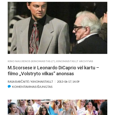
FILMO
APIE
KULTINĘ
PORNO
AKTORĘ
LINDĄ
ANONSAS
KINO NAUJIENOS (KINOMAISTAS.LT)
,
KINOMAISTAS.LT ARCHYVAS
M.Scorsese ir Leonardo DiCaprio vėl kartu –
filmo „Volstryto vilkas“ anonsas
RASA BARČAITĖ / KINOMAISTAS.LT
2013-06-17, 14:09
ĮRAŠE
KOMENTAVIMAS IŠJUNGTAS
M.SCORSESE
IR
LEONARDO
DICAPRIO
VĖL