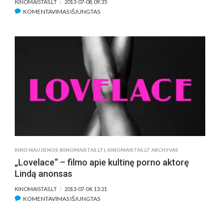
KINOMAISTAS.LT
2013-07-08, 09:35
ĮRAŠE
KOMENTAVIMAS IŠJUNGTAS
„PRIEŠ
VIDURNAKTĮ“.
JULIE
DELPY
IR
ETHANAS
HAWKE’AS
VIENAS
KITAM
KŪRĖ
TEKSTUS
KINO NAUJIENOS (KINOMAISTAS.LT)
,
KINOMAISTAS.LT ARCHYVAS
„Lovelace“ – filmo apie kultinę porno aktorę
Lindą anonsas
KINOMAISTAS.LT
2013-07-04, 13:21
ĮRAŠE
KOMENTAVIMAS IŠJUNGTAS
„LOVELACE“
–