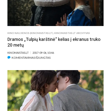
KINO NAUJIENOS (KINOMAISTAS.LT)
,
KINOMAISTAS.LT ARCHYVAS
Dramos „Tulpių karštinė“ kelias į ekranus truko
20 metų
KINOMAISTAS.LT
2017-09-06, 10:46
ĮRAŠE
KOMENTAVIMAS IŠJUNGTAS
DRAMOS
„TULPIŲ
KARŠTINĖ“
KELIAS
Į
EKRANUS
TRUKO
20
METŲ