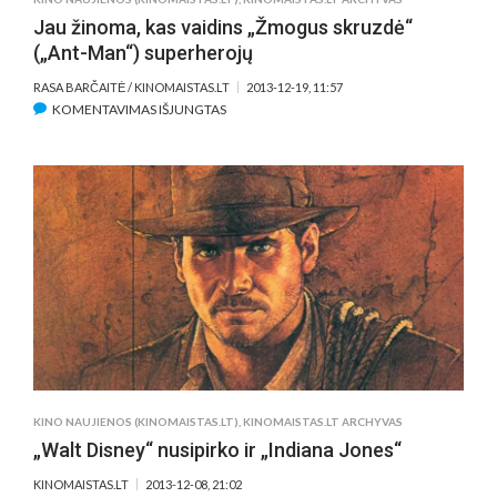
Jau žinoma, kas vaidins „Žmogus skruzdė“
(„Ant-Man“) superherojų
RASA BARČAITĖ / KINOMAISTAS.LT
2013-12-19, 11:57
ĮRAŠE
KOMENTAVIMAS IŠJUNGTAS
JAU
ŽINOMA,
KAS
VAIDINS
„ŽMOGUS
SKRUZDĖ“
(„ANT-
MAN“)
SUPERHEROJŲ
KINO NAUJIENOS (KINOMAISTAS.LT)
,
KINOMAISTAS.LT ARCHYVAS
„Walt Disney“ nusipirko ir „Indiana Jones“
KINOMAISTAS.LT
2013-12-08, 21:02