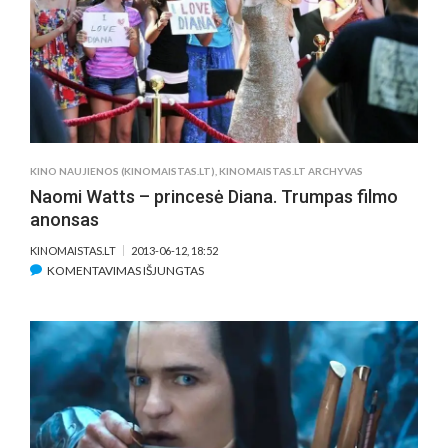
KARTU
–
FILMO
„VOLSTRYTO
VILKAS“
ANONSAS
KINO NAUJIENOS (KINOMAISTAS.LT)
,
KINOMAISTAS.LT ARCHYVAS
Naomi Watts – princesė Diana. Trumpas filmo
anonsas
KINOMAISTAS.LT
2013-06-12, 18:52
ĮRAŠE
KOMENTAVIMAS IŠJUNGTAS
NAOMI
WATTS
–
PRINCESĖ
DIANA.
TRUMPAS
FILMO
ANONSAS