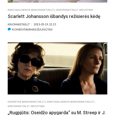
KINO NAUJIENOS (KINOMAISTAS.LT)
,
KINOMAISTAS.LT ARCHYVAS
Scarlett Johansson išbandys režisierės kėdę
KINOMAISTAS.LT
2013-05-19, 21:15
ĮRAŠE
KOMENTAVIMAS IŠJUNGTAS
SCARLETT
JOHANSSON
IŠBANDYS
REŽISIERĖS
KĖDĘ
DESERTAS (KINOMAISTAS.LT)
,
KINO NAUJIENOS (KINOMAISTAS.LT)
,
KINOMAISTAS.LT ARCHYVAS
„Rugpjūtis: Oseidžo apygarda“ su M. Streep ir J.