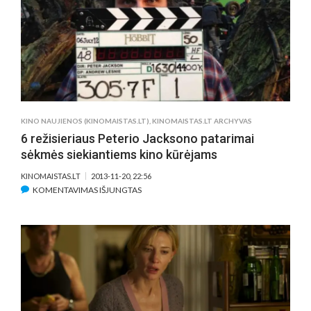
API
FILMĄ
„KAPITONAS
PHILLIPS“
KINO NAUJIENOS (KINOMAISTAS.LT)
,
KINOMAISTAS.LT ARCHYVAS
6 režisieriaus Peterio Jacksono patarimai
sėkmės siekiantiems kino kūrėjams
KINOMAISTAS.LT
2013-11-20, 22:56
ĮRAŠE
KOMENTAVIMAS IŠJUNGTAS
6
REŽISIERIAUS
PETERIO
JACKSONO
PATARIMAI
SĖKMĖS
SIEKIANTIEMS
KINO