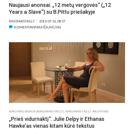
Naujausi anonsai. „12 metų vergovės“ („12
Years a Slave“) su B.Pittu priešakyje
KINOMAISTAS.LT
2013-07-16, 08:57
ĮRAŠE
KOMENTAVIMAS IŠJUNGTAS
NAUJAUSI
ANONSAI.
„12
METŲ
VERGOVĖS“
(„12
YEARS
A
SLAVE“)
SU
B.PITTU
PRIEŠAKYJE
KINO NAUJIENOS (KINOMAISTAS.LT)
,
KINOMAISTAS.LT ARCHYVAS
„Prieš vidurnaktį“. Julie Delpy ir Ethanas
Hawke’as vienas kitam kūrė tekstus