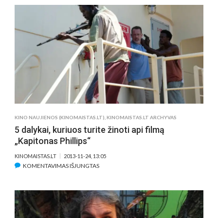
IR
R.WRIGHT
HEROJĖS
SUVILIOS
VIENA
KITOS
SŪNŲ
KINO NAUJIENOS (KINOMAISTAS.LT)
,
KINOMAISTAS.LT ARCHYVAS
5 dalykai, kuriuos turite žinoti api filmą
„Kapitonas Phillips“
KINOMAISTAS.LT
2013-11-24, 13:05
ĮRAŠE
KOMENTAVIMAS IŠJUNGTAS
5
DALYKAI,
KURIUOS
TURITE
ŽINOTI