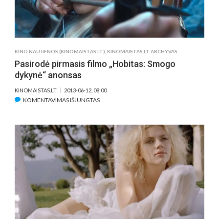
KINO NAUJIENOS (KINOMAISTAS.LT)
,
KINOMAISTAS.LT ARCHYVAS
Pasirodė pirmasis filmo „Hobitas: Smogo
dykynė“ anonsas
KINOMAISTAS.LT
2013-06-12, 08:00
ĮRAŠE
KOMENTAVIMAS IŠJUNGTAS
PASIRODĖ
PIRMASIS
FILMO
„HOBITAS:
SMOGO
DYKYNĖ“
ANONSAS