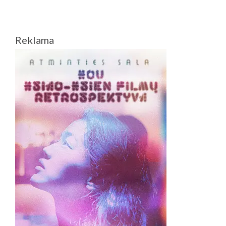
puslapiavimas
AVATATARAS
–
„EMPIRES
OF
Reklama
THE
DEEP“