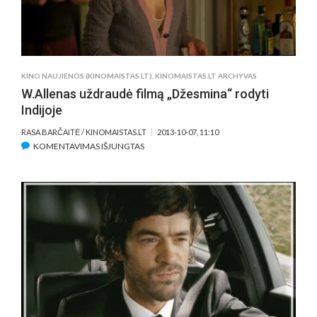
KŪRĖJAMS
KINO NAUJIENOS (KINOMAISTAS.LT)
,
KINOMAISTAS.LT ARCHYVAS
W.Allenas uždraudė filmą „Džesmina“ rodyti
Indijoje
RASA BARČAITĖ / KINOMAISTAS.LT
2013-10-07, 11:10
ĮRAŠE
KOMENTAVIMAS IŠJUNGTAS
W.ALLENAS
UŽDRAUDĖ
FILMĄ
„DŽESMINA“
RODYTI
INDIJOJE