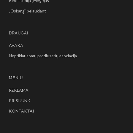
Kino studija „Mėgėjas“
„Oskarų“ belaukiant
DRAUGAI
AVAKA
Nepriklausomų prodiuserių asociacija
MENIU
REKLAMA
PRISIJUNK
KONTAKTAI