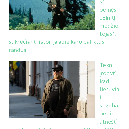
s“
pelnęs
„Elnių
medžio
tojas“:
sukrečianti istorija apie karo paliktus
randus
Teko
įrodyti,
kad
lietuvia
i
sugeba
ne tik
atnešti