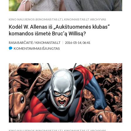
KINO NAUJIENOS (KINOMAISTAS.LT)
,
KINOMAISTAS.LT ARCHYVAS
Kodėl W. Allenas iš „Aukštuomenės klubas“
komandos išmetė Bruc’ą Willisą?
RASA BARČAITĖ / KINOMAISTAS.LT
2016-05-14, 06:41
ĮRAŠE
KOMENTAVIMAS IŠJUNGTAS
KODĖL
W.
ALLENAS
IŠ
„AUKŠTUOMENĖS
KLUBAS“
KOMANDOS
IŠMETĖ
BRUC’Ą
WILLISĄ?
KINO NAUJIENOS (KINOMAISTAS.LT)
,
KINOMAISTAS.LT ARCHYVAS