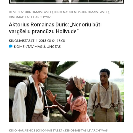
DESERTAS (KINOMAISTAS.LT)
,
KINO NAUJIENOS (KINOMAISTAS.LT)
,
KINOMAISTAS.LT ARCHYVAS
Aktorius Romainas Duris: „Nenoriu būti
vargšeliu prancūzu Holivude“
KINOMAISTAS.LT
2013-08-04, 18:08
ĮRAŠE
KOMENTAVIMAS IŠJUNGTAS
AKTORIUS
ROMAINAS
DURIS:
„NENORIU
BŪTI
VARGŠELIU
PRANCŪZU
HOLIVUDE“
KINO NAUJIENOS (KINOMAISTAS.LT)
,
KINOMAISTAS.LT ARCHYVAS