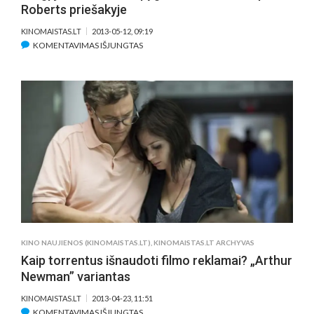
Roberts priešakyje
KINOMAISTAS.LT
2013-05-12, 09:19
ĮRAŠE
KOMENTAVIMAS IŠJUNGTAS
„RUGPJŪTIS:
OSEIDŽO
APYGARDA“
SU
M.
STREEP
IR
J.
ROBERTS
PRIEŠAKYJE
KINO NAUJIENOS (KINOMAISTAS.LT)
,
KINOMAISTAS.LT ARCHYVAS
Kaip torrentus išnaudoti filmo reklamai? „Arthur
Newman” variantas
KINOMAISTAS.LT
2013-04-23, 11:51
ĮRAŠE
KOMENTAVIMAS IŠJUNGTAS