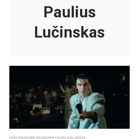
Paulius
Lučinskas
KINO PAVASARIS
,
MUZIKINIAI FILMAI
,
NAUJIENOS