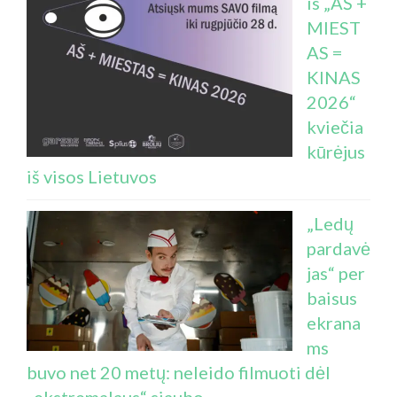
is „AŠ +
MIEST
AS =
KINAS
2026“
kviečia
kūrėjus
iš visos Lietuvos
„Ledų
pardavė
jas“ per
baisus
ekrana
ms
buvo net 20 metų: neleido filmuoti dėl