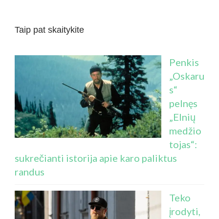
Taip pat skaitykite
Penkis
„Oskaru
s“
pelnęs
„Elnių
medžio
tojas“:
sukrečianti istorija apie karo paliktus
randus
Teko
įrodyti,