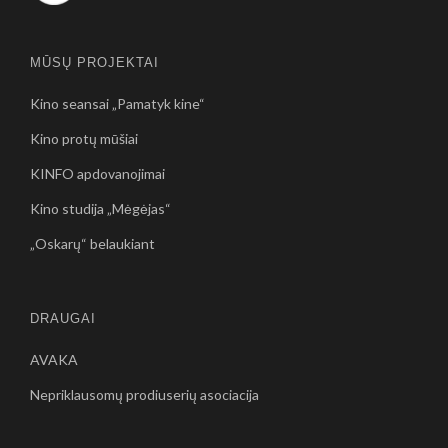
MŪSŲ PROJEKTAI
Kino seansai „Pamatyk kine“
Kino protų mūšiai
KINFO apdovanojimai
Kino studija „Mėgėjas“
„Oskarų“ belaukiant
DRAUGAI
AVAKA
Nepriklausomų prodiuserių asociacija