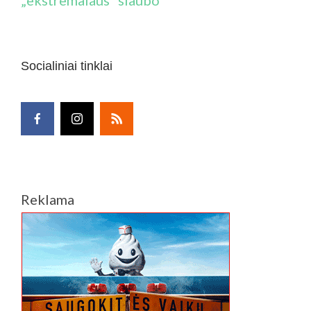
„ekstremalaus“ siaubo
Socialiniai tinklai
Reklama