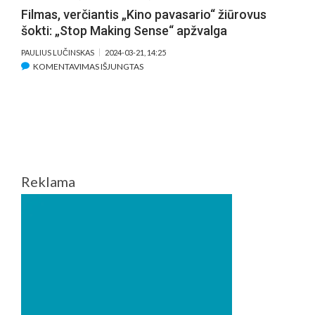
Filmas, verčiantis „Kino pavasario“ žiūrovus
šokti: „Stop Making Sense“ apžvalga
PAULIUS LUČINSKAS
2024-03-21, 14:25
ĮRAŠE
KOMENTAVIMAS IŠJUNGTAS
FILMAS,
VERČIANTIS
„KINO
PAVASARIO“
ŽIŪROVUS
ŠOKTI:
„STOP
Reklama
MAKING
SENSE“
APŽVALGA