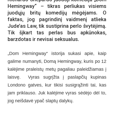
Hemingway“ – tikras perliukas visiems
juodųjų britų komedijų mėgėjams. O
faktas, jog pagrindinį vaidmenį atlieka
Jude’as Law, tik sustiprina perlo švytėjimą.
Tik šįkart tas perlas bus apkūnokas,
barzdotas ir nevisai seksualus.
„Dom Hemingway“ istorija sukasi apie, kaip
galime numanyti, Domą Hemingway, kuris po 12
kalėjime praleistų metų pagaliau paleidžiamas į
laisvę. Vyras sugrįžta į paslapčių kupinas
Londono gatves, kur tikisi susigrąžinti tai, kas
jam priklauso. Juk kalėjime vyras sėdėjo dėl to,
jog neišdavė ypač slaptų dalykų.