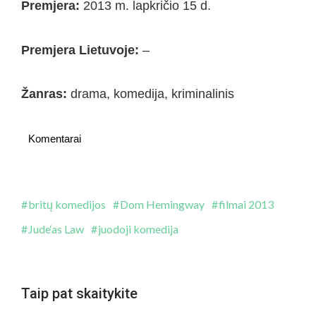
Premjera:
2013 m. lapkričio 15 d.
Premjera Lietuvoje:
–
Žanras:
drama, komedija, kriminalinis
Komentarai
britų komedijos
Dom Hemingway
filmai 2013
Jude‘as Law
juodoji komedija
Taip pat skaitykite