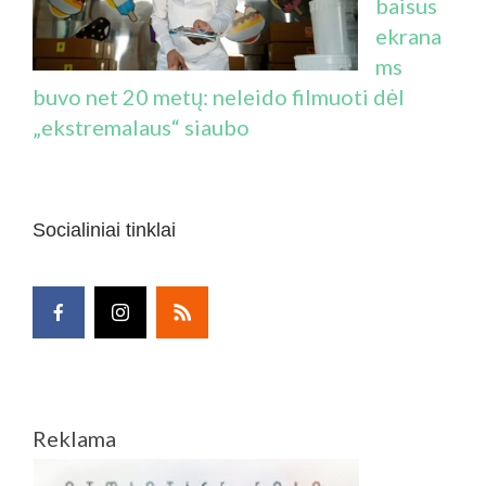
baisus
ekrana
ms
buvo net 20 metų: neleido filmuoti dėl
„ekstremalaus“ siaubo
Socialiniai tinklai
Reklama