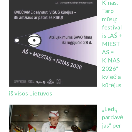
Kinas.
Tarp
mūsų:
festival
is „AŠ +
MIEST
AS =
KINAS
2026“
kviečia
kūrėjus
iš visos Lietuvos
„Ledų
pardavė
jas“ per