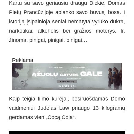
Kartu su savo geriausiu draugu Dickie, Domas
Pietų Prancūzijoje aplanko savo buvusį bosą. Į
istoriją įsipainioja seniai nematyta vyruko dukra,
narkotikai, alkoholis bei gražios moterys. Ir,
žinoma, pinigai, pinigai, pinigai…
Reklama
Kaip teigia filmo kūrėjai, besiruošdamas Domo
vaidmeniui Jude’as Law priaugo 13 kilogramų
gerdamas vien „Cocą Colą“.