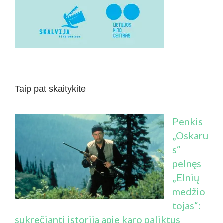
Taip pat skaitykite
Penkis
„Oskaru
s“
pelnęs
„Elnių
medžio
tojas“:
sukrečianti istorija apie karo paliktus