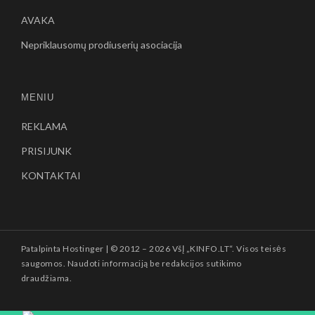
AVAKA
Nepriklausomų prodiuserių asociacija
MENIU
REKLAMA
PRISIJUNK
KONTAKTAI
Patalpinta
Hostinger
| © 2012 –
2026 VšĮ „KINFO.LT“. Visos teisės
saugomos. Naudoti informaciją be redakcijos sutikimo
draudžiama.