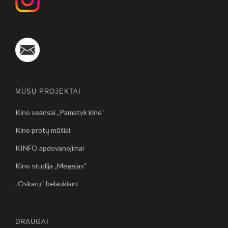
MŪSŲ PROJEKTAI
Kino seansai „Pamatyk kine“
Kino protų mūšiai
KINFO apdovanojimai
Kino studija „Mėgėjas“
„Oskarų“ belaukiant
DRAUGAI