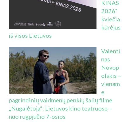
KINAS
2026“
kviečia
kūrėjus
iš visos Lietuvos
Valenti
nas
Novop
olskis –
vienam
e
pagrindinių vaidmenų penkių šalių filme
„Nugalėtoja“: Lietuvos kino teatruose –
nuo rugpjūčio 7-osios