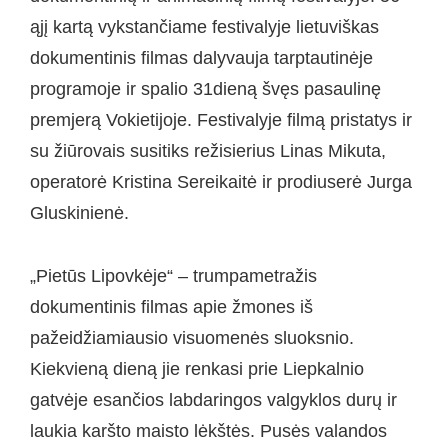
ąjį kartą vykstančiame festivalyje lietuviškas
dokumentinis filmas dalyvauja tarptautinėje
programoje ir spalio 31dieną švęs pasaulinę
premjerą Vokietijoje. Festivalyje filmą pristatys ir
su žiūrovais susitiks režisierius Linas Mikuta,
operatorė Kristina Sereikaitė ir prodiuserė Jurga
Gluskinienė.
„Pietūs Lipovkėje“ – trumpametražis
dokumentinis filmas apie žmones iš
pažeidžiamiausio visuomenės sluoksnio.
Kiekvieną dieną jie renkasi prie Liepkalnio
gatvėje esančios labdaringos valgyklos durų ir
laukia karšto maisto lėkštės. Pusės valandos