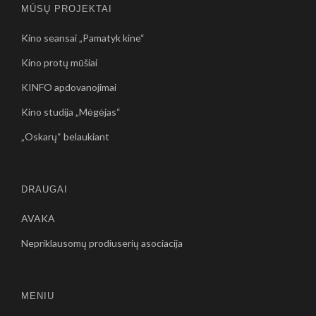
MŪSŲ PROJEKTAI
Kino seansai „Pamatyk kine“
Kino protų mūšiai
KINFO apdovanojimai
Kino studija „Mėgėjas“
„Oskarų“ belaukiant
DRAUGAI
AVAKA
Nepriklausomų prodiuserių asociacija
MENIU