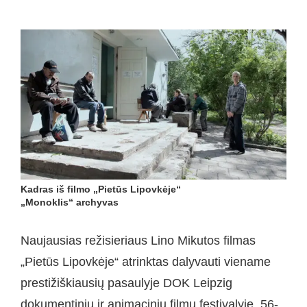
Kadras iš filmo „Pietūs Lipovkėje“
„Monoklis“ archyvas
Naujausias režisieriaus Lino Mikutos filmas
„Pietūs Lipovkėje“ atrinktas dalyvauti viename
prestižiškiausių pasaulyje DOK Leipzig
dokumentinių ir animacinių filmų festivalyje. 56-