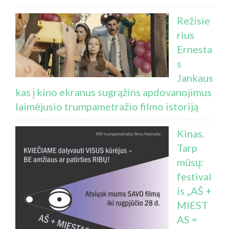
Režisie
rius
Ernesta
s
Jankaus
kas į kino ekranus sugrąžins apdovanojimus
laimėjusio trumpametražio filmo istoriją
Kinas.
Tarp
mūsų:
festival
is „AŠ +
MIEST
AS =