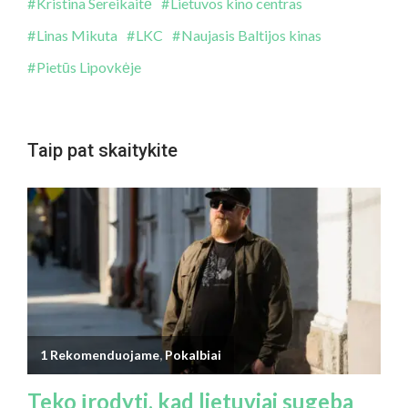
Kristina Sereikaitė
Lietuvos kino centras
Linas Mikuta
LKC
Naujasis Baltijos kinas
Pietūs Lipovkėje
Taip pat skaitykite