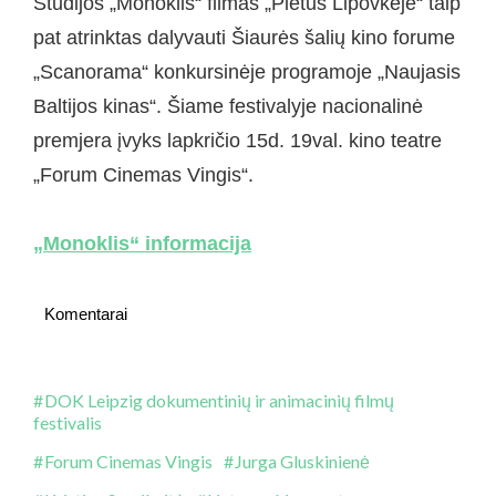
Studijos „Monoklis“ filmas „Pietūs Lipovkėje“ taip
pat atrinktas dalyvauti Šiaurės šalių kino forume
„Scanorama“ konkursinėje programoje „Naujasis
Baltijos kinas“. Šiame festivalyje nacionalinė
premjera įvyks lapkričio 15d. 19val. kino teatre
„Forum Cinemas Vingis“.
„Monoklis“ informacija
Komentarai
DOK Leipzig dokumentinių ir animacinių filmų
festivalis
Forum Cinemas Vingis
Jurga Gluskinienė