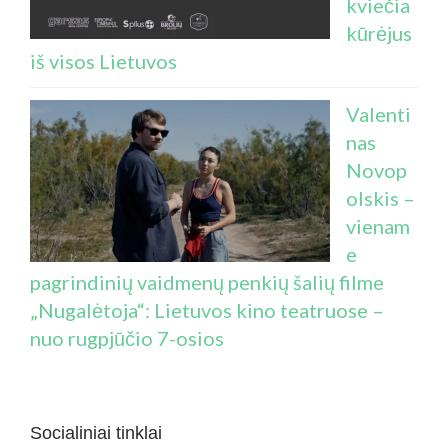
kviečia
kūrėjus
iš visos Lietuvos
Valenti
nas
Novop
olskis –
vienam
e
pagrindinių vaidmenų penkių šalių filme
„Nugalėtoja“: Lietuvos kino teatruose –
nuo rugpjūčio 7-osios
Socialiniai tinklai