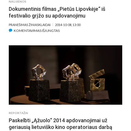
NAUJIENOS
Dokumentinis filmas „Pietūs Lipovkėje“ iš
festivalio grįžo su apdovanojimu
PRANEŠIMAS ŽINIASKLAIDAI
2014-10-08, 13:00
ĮRAŠE
KOMENTAVIMAS IŠJUNGTAS
DOKUMENTINIS
FILMAS
„PIETŪS
LIPOVKĖJE“
IŠ
FESTIVALIO
GRĮŽO
SU
APDOVANOJIMU
REPORTAŽAI
Paskelbti „Ąžuolo“ 2014 apdovanojimai už
geriausią lietuviško kino operatoriaus darbą