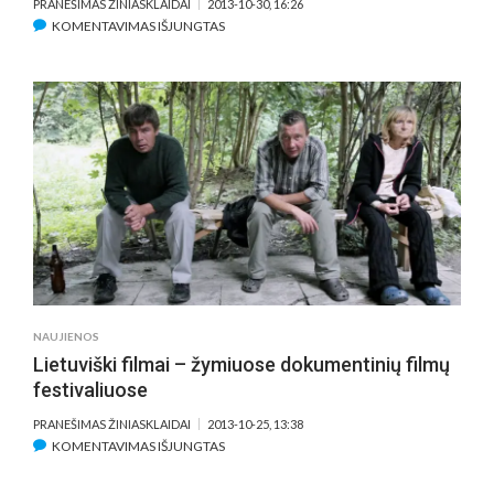
PRANEŠIMAS ŽINIASKLAIDAI
2013-10-30, 16:26
ĮRAŠE
KOMENTAVIMAS IŠJUNGTAS
FILMO
„PIETŪS
LIPOVKĖJE“
PASAULINĖ
PREMJERA
–
LEIPCIGO
DOKUMENTINIŲ
FILMŲ
FESTIVALYJE
NAUJIENOS
Lietuviški filmai – žymiuose dokumentinių filmų
festivaliuose
PRANEŠIMAS ŽINIASKLAIDAI
2013-10-25, 13:38
ĮRAŠE
KOMENTAVIMAS IŠJUNGTAS
LIETUVIŠKI
FILMAI