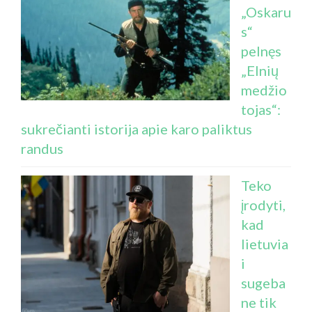
„Oskaru
s“
pelnęs
„Elnių
medžio
tojas“:
sukrečianti istorija apie karo paliktus
randus
Teko
įrodyti,
kad
lietuvia
i
sugeba
ne tik