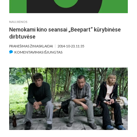
IR
SANTYKIS
TARP
NAUJIENOS
ARTIMŲ
Nemokami kino seansai „Beepart“ kūrybinėse
ŽMONIŲ
dirbtuvėse
YRA
PATS
PRANEŠIMAS ŽINIASKLAIDAI
2014-10-23, 11:35
ESMINGIAUSIAS
ĮRAŠE
KOMENTAVIMAS IŠJUNGTAS
NEMOKAMI
KINO
SEANSAI
„BEEPART“
KŪRYBINĖSE
DIRBTUVĖSE