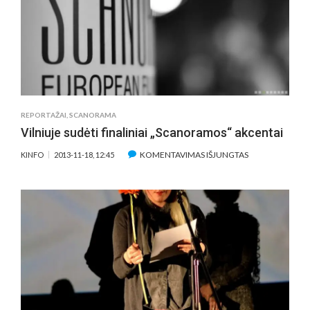
FILMAI
NET
TRIJOSE
PROGRAMOSE
REPORTAŽAI
,
SCANORAMA
Vilniuje sudėti finaliniai „Scanoramos“ akcentai
ĮRAŠE
KOMENTAVIMAS IŠJUNGTAS
KINFO
2013-11-18, 12:45
VILNIUJE
SUDĖTI
FINALINIAI
„SCANORAMOS
AKCENTAI