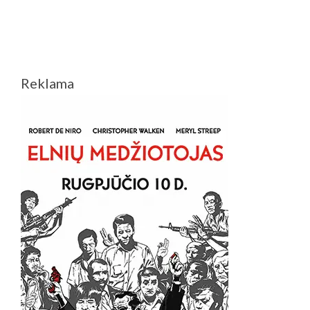
–
ŽYMIUOSE
DOKUMENTINIŲ
FILMŲ
FESTIVALIUOSE
Reklama