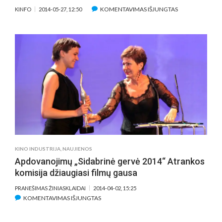
ĮRAŠE
KOMENTAVIMAS IŠJUNGTAS
KINFO
2014-05-27, 12:50
PASKELBTI
„ĄŽUOLO“
2014
APDOVANOJIMA
UŽ
GERIAUSIĄ
LIETUVIŠKO
KINO
OPERATORIAUS
DARBĄ
KINO INDUSTRIJA
,
NAUJIENOS
Apdovanojimų „Sidabrinė gervė 2014“ Atrankos
komisija džiaugiasi filmų gausa
PRANEŠIMAS ŽINIASKLAIDAI
2014-04-02, 15:25
ĮRAŠE
KOMENTAVIMAS IŠJUNGTAS
APDOVANOJIMŲ
„SIDABRINĖ