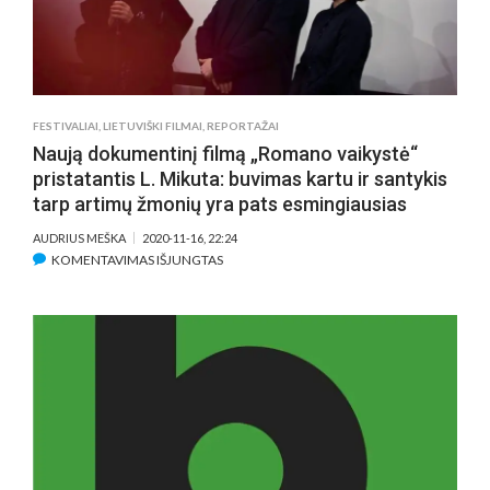
FESTIVALIAI
,
LIETUVIŠKI FILMAI
,
REPORTAŽAI
Naują dokumentinį filmą „Romano vaikystė“
pristatantis L. Mikuta: buvimas kartu ir santykis
tarp artimų žmonių yra pats esmingiausias
AUDRIUS MEŠKA
2020-11-16, 22:24
ĮRAŠE
KOMENTAVIMAS IŠJUNGTAS
NAUJĄ
DOKUMENTINĮ
FILMĄ
„ROMANO
VAIKYSTĖ“
PRISTATANTIS
L.
MIKUTA:
BUVIMAS
KARTU