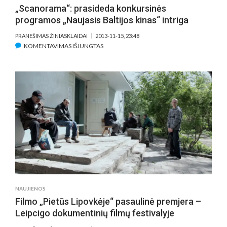
„Scanorama“: prasideda konkursinės
programos „Naujasis Baltijos kinas“ intriga
PRANEŠIMAS ŽINIASKLAIDAI
2013-11-15, 23:48
ĮRAŠE
KOMENTAVIMAS IŠJUNGTAS
„SCANORAMA“:
PRASIDEDA
KONKURSINĖS
PROGRAMOS
„NAUJASIS
BALTIJOS
KINAS“
INTRIGA
NAUJIENOS
Filmo „Pietūs Lipovkėje“ pasaulinė premjera –
Leipcigo dokumentinių filmų festivalyje