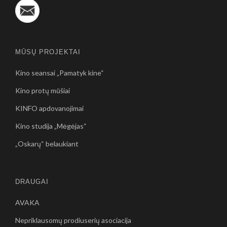
MŪSŲ PROJEKTAI
Kino seansai „Pamatyk kine“
Kino protų mūšiai
KINFO apdovanojimai
Kino studija „Mėgėjas“
„Oskarų“ belaukiant
DRAUGAI
AVAKA
Nepriklausomų prodiuserių asociacija