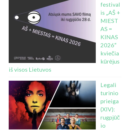
festival
is „AŠ +
MIEST
AS =
KINAS
2026“
kviečia
kūrėjus
iš visos Lietuvos
Legali
turinio
prieiga
(XIV):
rugpjūč
io