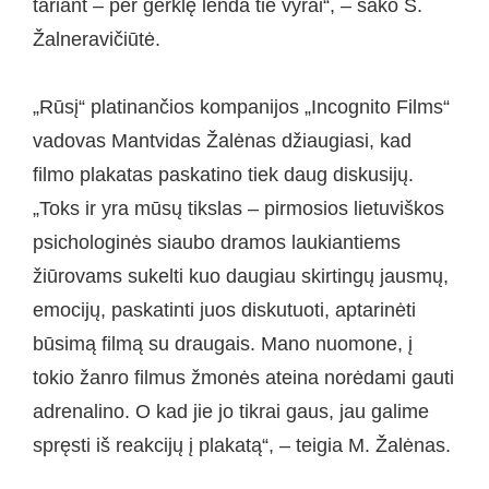
tariant – per gerklę lenda tie vyrai“, – sako S.
Žalneravičiūtė.
„Rūsį“ platinančios kompanijos „Incognito Films“
vadovas Mantvidas Žalėnas džiaugiasi, kad
filmo plakatas paskatino tiek daug diskusijų.
„Toks ir yra mūsų tikslas – pirmosios lietuviškos
psichologinės siaubo dramos laukiantiems
žiūrovams sukelti kuo daugiau skirtingų jausmų,
emocijų, paskatinti juos diskutuoti, aptarinėti
būsimą filmą su draugais. Mano nuomone, į
tokio žanro filmus žmonės ateina norėdami gauti
adrenalino. O kad jie jo tikrai gaus, jau galime
spręsti iš reakcijų į plakatą“, – teigia M. Žalėnas.