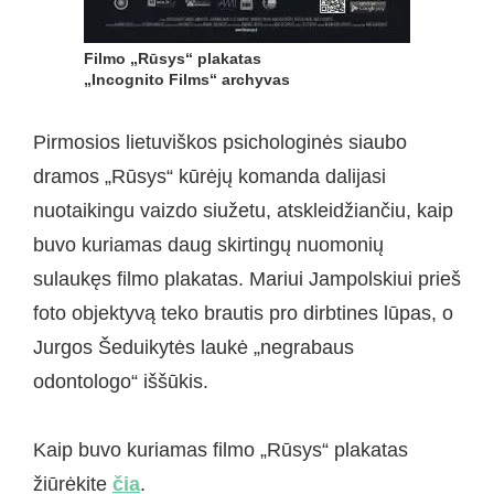
Filmo „Rūsys“ plakatas
„Incognito Films“ archyvas
Pirmosios lietuviškos psichologinės siaubo
dramos „Rūsys“ kūrėjų komanda dalijasi
nuotaikingu vaizdo siužetu, atskleidžiančiu, kaip
buvo kuriamas daug skirtingų nuomonių
sulaukęs filmo plakatas. Mariui Jampolskiui prieš
foto objektyvą teko brautis pro dirbtines lūpas, o
Jurgos Šeduikytės laukė „negrabaus
odontologo“ iššūkis.
Kaip buvo kuriamas filmo „Rūsys“ plakatas
žiūrėkite
čia
.