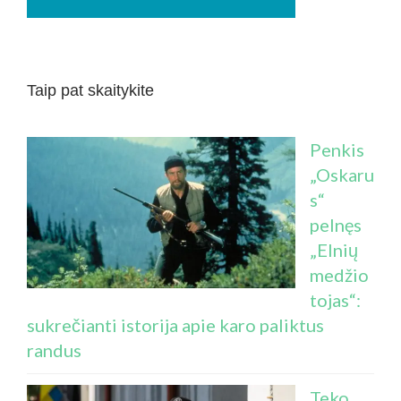
Taip pat skaitykite
Penkis
„Oskaru
s“
pelnęs
„Elnių
medžio
tojas“:
sukrečianti istorija apie karo paliktus
randus
Teko