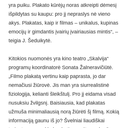
yra puiku. Plakato kūrėjų noras atkreipti dėmesį
išpildytas su kaupu: pro jį nepraslys nė vieno
akys. Plakatas, kaip ir filmas – unikalus, kupinas
emocijų ir gimdantis įvairių įvairiausias mintis“, –
teigia J. Šeduikytė.
Kitokios nuomonės yra kino teatro „Skalvija“
programų koordinatorė Sonata Žalneravičiūtė.
„Filmo plakatą vertinu kaip paprasta, jo dar
nemačiusi žiūrovė. Jis man yra siurrealistinė
fiziologija, kelianti šleikštulį. Pro jį eidama visad
nusuksiu žvilgsnį. Baisiausia, kad plakatas
užmuša minimaliausią norą žiūrėti šį filmą. Kokią
informaciją gaunu iš jo? Švelniai liaudiškai