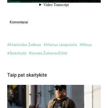
Komentarai
Mantvidas Žalėnas
Marius Jampolskis
Rūsys
Šeduikytė
Sonata Žalneravičiūtė
Taip pat skaitykite