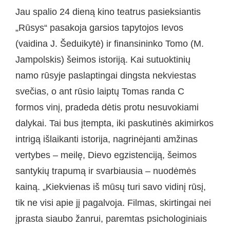
Jau spalio 24 dieną kino teatrus pasieksiantis
„Rūsys“ pasakoja garsios tapytojos Ievos
(vaidina J. Šeduikytė) ir finansininko Tomo (M.
Jampolskis) šeimos istoriją. Kai sutuoktinių
namo rūsyje paslaptingai dingsta nekviestas
svečias, o ant rūsio laiptų Tomas randa C
formos vinį, pradeda dėtis protu nesuvokiami
dalykai. Tai bus įtempta, iki paskutinės akimirkos
intrigą išlaikanti istorija, nagrinėjanti amžinas
vertybes – meilę, Dievo egzistenciją, šeimos
santykių trapumą ir svarbiausia – nuodėmės
kainą. „Kiekvienas iš mūsų turi savo vidinį rūsį,
tik ne visi apie jį pagalvoja. Filmas, skirtingai nei
įprasta siaubo žanrui, paremtas psichologiniais