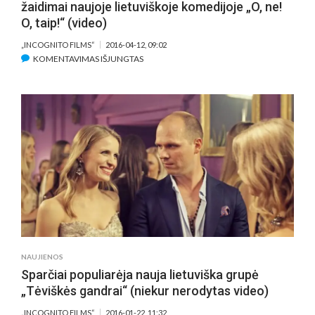
žaidimai naujoje lietuviškoje komedijoje „O, ne!
O, taip!“ (video)
„INCOGNITO FILMS“
2016-04-12, 09:02
ĮRAŠE
KOMENTAVIMAS IŠJUNGTAS
GIEDRIAUS
SAVICKO
IR
GINTARĖS
LATVĖNAITĖS
MEILĖS
ŽAIDIMAI
NAUJOJE
LIETUVIŠKOJE
KOMEDIJOJE
„O,
NE!
O,
NAUJIENOS
TAIP!“
Sparčiai populiarėja nauja lietuviška grupė
(VIDEO)
„Tėviškės gandrai“ (niekur nerodytas video)
„INCOGNITO FILMS“
2016-01-22, 11:32