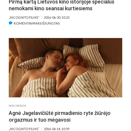
Pirmą kartą Lietuvos kino istorijoje specialūs
RATO
nemokami kino seansai kurtiesiems
„INCOGNITO FILMS“
2016-06-30, 10:23
ĮRAŠE
KOMENTAVIMAS IŠJUNGTAS
PIRMĄ
KARTĄ
LIETUVOS
KINO
ISTORIJOJE
SPECIALŪS
NEMOKAMI
KINO
SEANSAI
KURTIESIEMS
NAUJIENOS
Agnė Jagelavičiūtė pirmadienio ryte žiūrėjo
orgazmus ir tuo mėgavosi
„INCOGNITO FILMS“
2016-06-14, 10:59