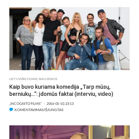
„TARP
MŪSŲ,
BERNIUKŲ…“
KADRAI
ARBA
KAIP
KIRILAS
GLUŠAJEVAS
8
BURGERIUS
BE
KASKADININKO
LIETUVIŠKI FILMAI
,
NAUJIENOS
VALGĖ
Kaip buvo kuriama komedija „Tarp mūsų,
(VIDEO)
berniukų…“: įdomūs faktai (interviu, video)
„INCOGNITO FILMS“
2016-01-10, 23:13
ĮRAŠE
KOMENTAVIMAS IŠJUNGTAS
KAIP
BUVO
KURIAMA
KOMEDIJA