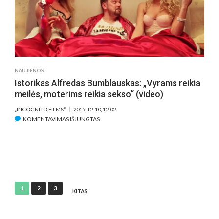
NUKARŪNAVO
„REDIRECTED“
(PREMJERINIO
SAVAITGALIO
REZULTATAI)
NAUJIENOS
Istorikas Alfredas Bumblauskas: „Vyrams reikia
meilės, moterims reikia sekso“ (video)
„INCOGNITO FILMS“
2015-12-10, 12:02
ĮRAŠE
KOMENTAVIMAS IŠJUNGTAS
ISTORIKAS
ALFREDAS
BUMBLAUSKAS:
„VYRAMS
REIKIA
MEILĖS,
Įrašų
1
2
3
MOTERIMS
KITAS
puslapiavimas
REIKIA
SEKSO“