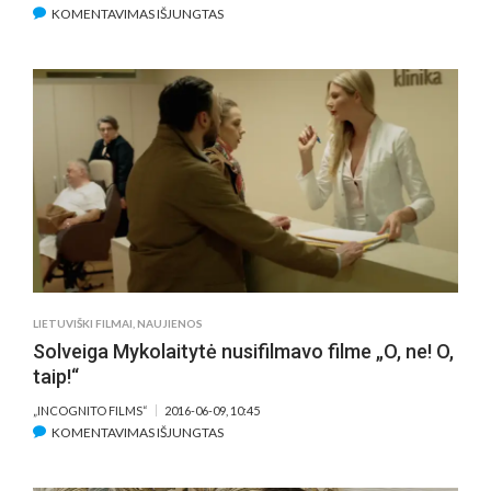
ĮRAŠE
KOMENTAVIMAS IŠJUNGTAS
AGNĖ
JAGELAVIČIŪTĖ
PIRMADIENIO
RYTE
ŽIŪRĖJO
ORGAZMUS
IR
TUO
MĖGAVOSI
LIETUVIŠKI FILMAI
,
NAUJIENOS
Solveiga Mykolaitytė nusifilmavo filme „O, ne! O,
taip!“
„INCOGNITO FILMS“
2016-06-09, 10:45
ĮRAŠE
KOMENTAVIMAS IŠJUNGTAS
SOLVEIGA
MYKOLAITYTĖ