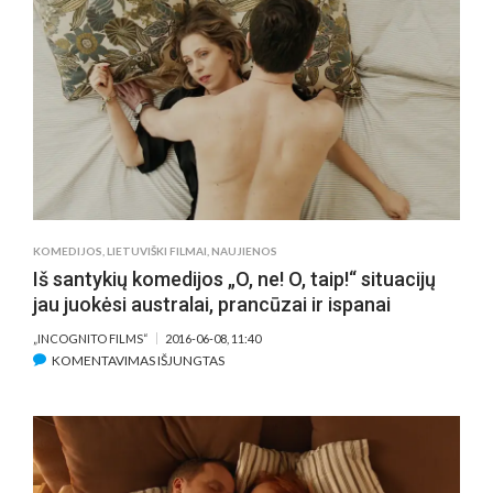
NUSIFILMAVO
FILME
„O,
NE!
O,
TAIP!“
KOMEDIJOS
,
LIETUVIŠKI FILMAI
,
NAUJIENOS
Iš santykių komedijos „O, ne! O, taip!“ situacijų
jau juokėsi australai, prancūzai ir ispanai
„INCOGNITO FILMS“
2016-06-08, 11:40
ĮRAŠE
KOMENTAVIMAS IŠJUNGTAS
IŠ
SANTYKIŲ
KOMEDIJOS
„O,
NE!