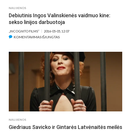
NAUJIENOS
Debiutinis Ingos Valinskienės vaidmuo kine:
sekso linijos darbuotoja
„INCOGNITO FILMS“
2016-05-05, 12:07
ĮRAŠE
KOMENTAVIMAS IŠJUNGTAS
DEBIUTINIS
INGOS
VALINSKIENĖS
VAIDMUO
KINE:
SEKSO
LINIJOS
DARBUOTOJA
NAUJIENOS
Giedriaus Savicko ir Gintarės Latvėnaitės meilės