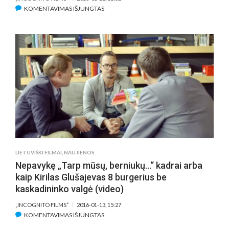
ĮRAŠE
KOMENTAVIMAS IŠJUNGTAS
SPARČIAI
POPULIARĖJA
NAUJA
LIETUVIŠKA
GRUPĖ
„TĖVIŠKĖS
GANDRAI“
(NIEKUR
NERODYTAS
VIDEO)
LIETUVIŠKI FILMAI
,
NAUJIENOS
Nepavykę „Tarp mūsų, berniukų…“ kadrai arba
kaip Kirilas Glušajevas 8 burgerius be
kaskadininko valgė (video)
„INCOGNITO FILMS“
2016-01-13, 15:27
ĮRAŠE
KOMENTAVIMAS IŠJUNGTAS
NEPAVYKĘ