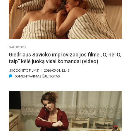
O,
TAIP!“
SITUACIJŲ
JAU
JUOKĖSI
AUSTRALAI,
PRANCŪZAI
IR
NAUJIENOS
ISPANAI
Giedriaus Savicko improvizacijos filme „O, ne! O,
taip“ kėlė juoką visai komandai (video)
„INCOGNITO FILMS“
2016-05-31, 12:43
ĮRAŠE
KOMENTAVIMAS IŠJUNGTAS
GIEDRIAUS
SAVICKO
IMPROVIZACIJOS
FILME
„O,
NE!
O,
TAIP“