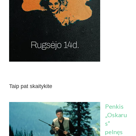
Taip pat skaitykite
Penkis
„Oskaru
s“
pelnęs