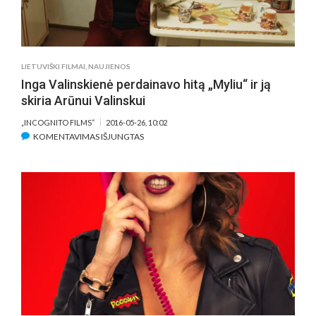
KĖLĖ
JUOKĄ
VISAI
KOMANDAI
(VIDEO)
LIETUVIŠKI FILMAI
,
NAUJIENOS
Inga Valinskienė perdainavo hitą „Myliu“ ir ją
skiria Arūnui Valinskui
„INCOGNITO FILMS“
2016-05-26, 10:02
ĮRAŠE
KOMENTAVIMAS IŠJUNGTAS
INGA
VALINSKIENĖ
PERDAINAVO
HITĄ
„MYLIU“
IR
JĄ
SKIRIA
ARŪNUI
VALINSKUI