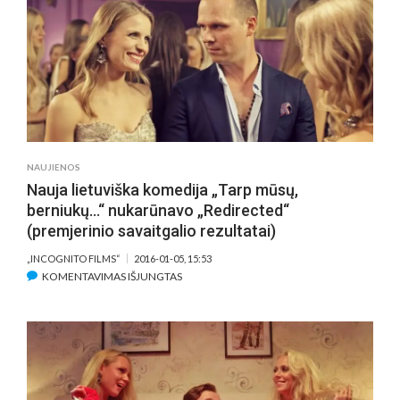
„TARP
MŪSŲ,
BERNIUKŲ…“:
ĮDOMŪS
FAKTAI
(INTERVIU,
VIDEO)
NAUJIENOS
Nauja lietuviška komedija „Tarp mūsų,
berniukų…“ nukarūnavo „Redirected“
(premjerinio savaitgalio rezultatai)
„INCOGNITO FILMS“
2016-01-05, 15:53
ĮRAŠE
KOMENTAVIMAS IŠJUNGTAS
NAUJA
LIETUVIŠKA
KOMEDIJA
„TARP
MŪSŲ,
BERNIUKŲ…“