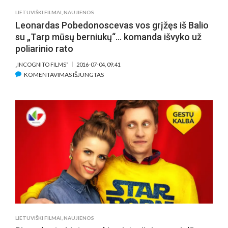
LIETUVIŠKI FILMAI
,
NAUJIENOS
Leonardas Pobedonoscevas vos grįžęs iš Balio
su „Tarp mūsų berniukų“… komanda išvyko už
poliarinio rato
„INCOGNITO FILMS“
2016-07-04, 09:41
ĮRAŠE
KOMENTAVIMAS IŠJUNGTAS
LEONARDAS
POBEDONOSCEVAS
VOS
GRĮŽĘS
IŠ
BALIO
SU
„TARP
MŪSŲ
BERNIUKŲ“…
KOMANDA
IŠVYKO
UŽ
LIETUVIŠKI FILMAI
,
NAUJIENOS
POLIARINIO