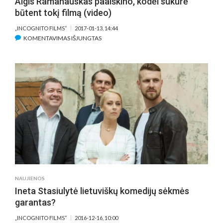
Algis Ramanauskas paaiškino, kodėl sukūrė
būtent tokį filmą (video)
„INCOGNITO FILMS“
2017-01-13, 14:44
ĮRAŠE
KOMENTAVIMAS IŠJUNGTAS
ALGIS
RAMANAUSKAS
PAAIŠKINO,
KODĖL
SUKŪRĖ
BŪTENT
TOKĮ
FILMĄ
(VIDEO)
NAUJIENOS
Ineta Stasiulytė lietuviškų komedijų sėkmės
garantas?
„INCOGNITO FILMS“
2016-12-16, 10:00