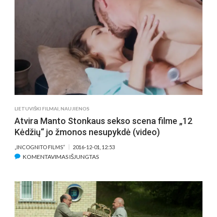
SAVO
GROŽYBES
DEMONSTRUOS
NAUJOJE
LIETUVIŠKOJE
KOMEDIJOJE
LIETUVIŠKI FILMAI
,
NAUJIENOS
Atvira Manto Stonkaus sekso scena filme „12
Kėdžių“ jo žmonos nesupykdė (video)
„INCOGNITO FILMS“
2016-12-01, 12:53
ĮRAŠE
KOMENTAVIMAS IŠJUNGTAS
ATVIRA
MANTO
STONKAUS
SEKSO
SCENA