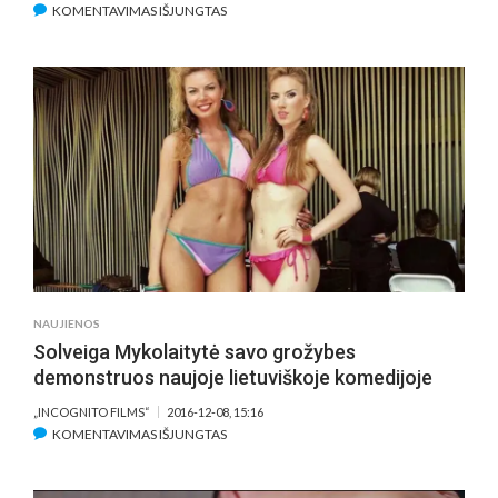
ĮRAŠE
KOMENTAVIMAS IŠJUNGTAS
INETA
STASIULYTĖ
LIETUVIŠKŲ
KOMEDIJŲ
SĖKMĖS
GARANTAS?
NAUJIENOS
Solveiga Mykolaitytė savo grožybes
demonstruos naujoje lietuviškoje komedijoje
„INCOGNITO FILMS“
2016-12-08, 15:16
ĮRAŠE
KOMENTAVIMAS IŠJUNGTAS
SOLVEIGA
MYKOLAITYTĖ