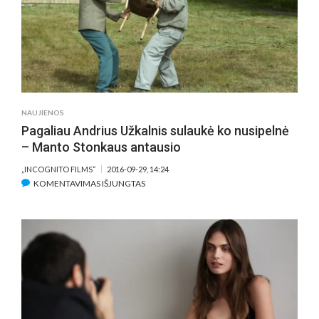
FILME
„12
KĖDŽIŲ“
JO
ŽMONOS
NESUPYKDĖ
(VIDEO)
NAUJIENOS
Pagaliau Andrius Užkalnis sulaukė ko nusipelnė
– Manto Stonkaus antausio
„INCOGNITO FILMS“
2016-09-29, 14:24
ĮRAŠE
KOMENTAVIMAS IŠJUNGTAS
PAGALIAU
ANDRIUS
UŽKALNIS
SULAUKĖ
KO
NUSIPELNĖ
–
MANTO
STONKAUS