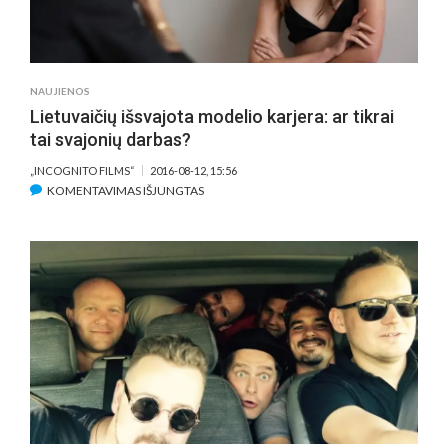
ANTAUSIO
NAUJIENOS
Lietuvaičių išsvajota modelio karjera: ar tikrai
tai svajonių darbas?
„INCOGNITO FILMS“
2016-08-12, 15:56
ĮRAŠE
KOMENTAVIMAS IŠJUNGTAS
LIETUVAIČIŲ
IŠSVAJOTA
MODELIO
KARJERA:
AR
TIKRAI
TAI
SVAJONIŲ
DARBAS?