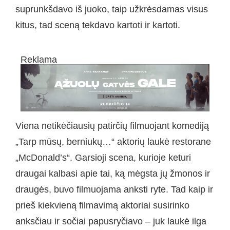
suprunkšdavo iš juoko, taip užkrėsdamas visus
kitus, tad sceną tekdavo kartoti ir kartoti.
Reklama
Viena netikėčiausių patirčių filmuojant komediją
„Tarp mūsų, berniukų…“ aktorių laukė restorane
„McDonald’s“. Garsioji scena, kurioje keturi
draugai kalbasi apie tai, ką mėgsta jų žmonos ir
draugės, buvo filmuojama anksti ryte. Tad kaip ir
prieš kiekvieną filmavimą aktoriai susirinko
anksčiau ir sočiai papusryčiavo – juk laukė ilga