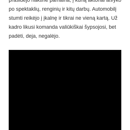
prasidėjo naktinė pamaina, į kurią aktoriai atvyko
po spektaklių, renginių ir kitų darbų. Automobilį
stumti reikėjo į įkalnę ir tikrai ne vieną kartą. Už
kadro likusi komanda valiūkiškai šypsojosi, bet
padėti, deja, negalėjo.