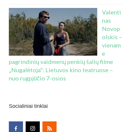
Valenti
nas
Novop
olskis –
vienam
e
pagrindinių vaidmenų penkių šalių filme
„Nugalėtoja“: Lietuvos kino teatruose –
nuo rugpjūčio 7-osios
Socialiniai tinklai