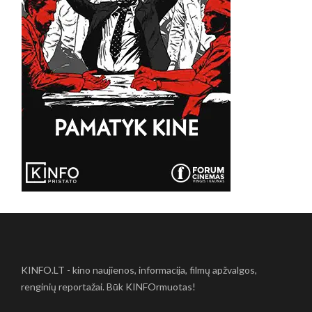
KINFO.LT - kino naujienos, informacija, filmų apžvalgos,
renginių reportažai. Būk KINFOrmuotas!