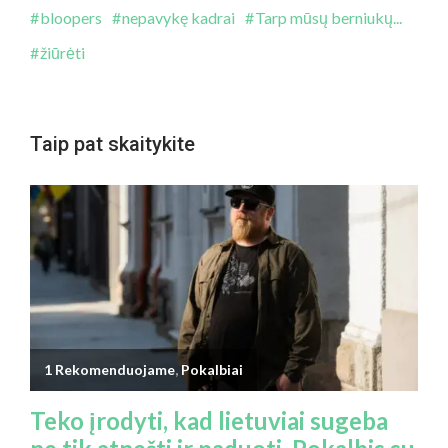
bloopers
nepavykę kadrai
Tarp mūsų berniukų...
žiūrėti
Taip pat skaitykite