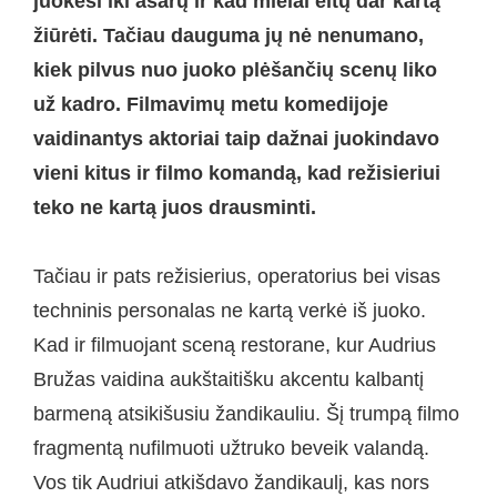
juokėsi iki ašarų ir kad mielai eitų dar kartą
žiūrėti. Tačiau dauguma jų nė nenumano,
kiek pilvus nuo juoko plėšančių scenų liko
už kadro. Filmavimų metu komedijoje
vaidinantys aktoriai taip dažnai juokindavo
vieni kitus ir filmo komandą, kad režisieriui
teko ne kartą juos drausminti.
Tačiau ir pats režisierius, operatorius bei visas
techninis personalas ne kartą verkė iš juoko.
Kad ir filmuojant sceną restorane, kur Audrius
Bružas vaidina aukštaitišku akcentu kalbantį
barmeną atsikišusiu žandikauliu. Šį trumpą filmo
fragmentą nufilmuoti užtruko beveik valandą.
Vos tik Audriui atkišdavo žandikaulį, kas nors