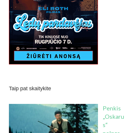
Taip pat skaitykite
Penkis
„Oskaru
s“