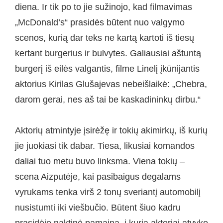
diena. Ir tik po to jie sužinojo, kad filmavimas
„McDonald’s“ prasidės būtent nuo valgymo
scenos, kurią dar teks ne kartą kartoti iš tiesų
kertant burgerius ir bulvytes. Galiausiai aštuntą
burgerį iš eilės valgantis, filme Linelį įkūnijantis
aktorius Kirilas Glušajevas nebeišlaikė: „Chebra,
darom gerai, nes aš tai be kaskadininkų dirbu.“
Aktorių atmintyje įsirėžę ir tokių akimirkų, iš kurių
jie juokiasi tik dabar. Tiesa, likusiai komandos
daliai tuo metu buvo linksma. Viena tokių –
scena Aizputėje, kai pasibaigus degalams
vyrukams tenka virš 2 tonų sveriantį automobilį
nusistumti iki viešbučio. Būtent šiuo kadru