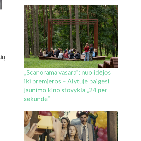
čių
„Scanorama vasara“: nuo idėjos
iki premjeros – Alytuje baigėsi
jaunimo kino stovykla „24 per
sekundę“