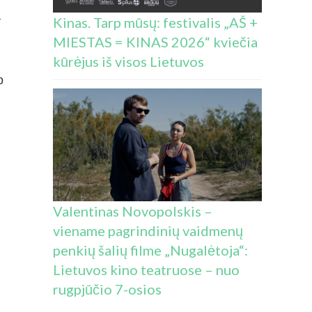
a
Kinas. Tarp mūsų: festivalis „AŠ +
MIESTAS = KINAS 2026“ kviečia
kūrėjus iš visos Lietuvos
o
Valentinas Novopolskis –
viename pagrindinių vaidmenų
penkių šalių filme „Nugalėtoja“:
Lietuvos kino teatruose – nuo
rugpjūčio 7-osios