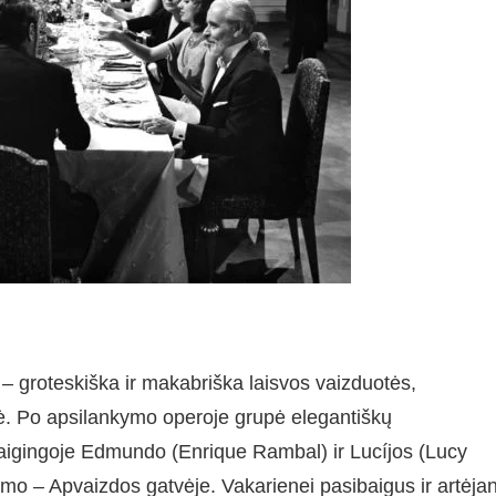
– groteskiška ir makabriška laisvos vaizduotės,
pynė. Po apsilankymo operoje grupė elegantiškų
aigingoje Edmundo (Enrique Rambal) ir Lucíjos (Lucy
nimo – Apvaizdos gatvėje. Vakarienei pasibaigus ir artėjan