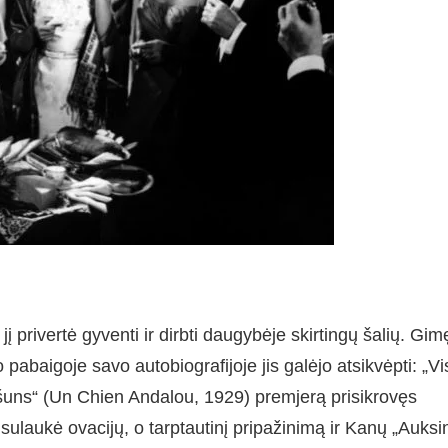
į privertė gyventi ir dirbti daugybėje skirtingų šalių. Gim
 pabaigoje savo autobiografijoje jis galėjo atsikvėpti: „Vi
 šuns“ (Un Chien Andalou, 1929) premjerą prisikrovęs
sulaukė ovacijų, o tarptautinį pripažinimą ir Kanų „Auksi