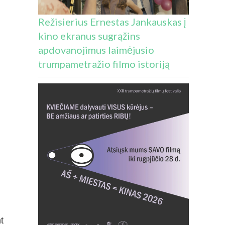
Režisierius Ernestas Jankauskas į
kino ekranus sugrąžins
apdovanojimus laimėjusio
trumpametražio filmo istoriją
t