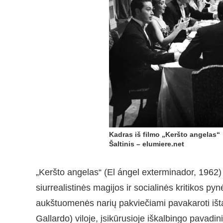
Kadras iš filmo „Keršto angelas“
Šaltinis – elumiere.net
„Keršto angelas“ (El ángel exterminador, 1962) 
siurrealistinės magijos ir socialinės kritikos 
aukštuomenės narių pakviečiami pavakaroti išt
Gallardo) viloje, įsikūrusioje iškalbingo pavadi