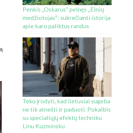
Penkis „Oskarus“ pelnęs „Elnių
medžiotojas“: sukrečianti istorija
apie karo paliktus randus
mą
Teko įrodyti, kad lietuviai sugeba
ne tik atnešti ir paduoti. Pokalbis
su specialiųjų efektų techniku
Linu Kuzminsku