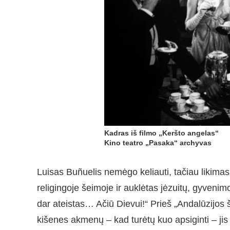
Kadras iš filmo „Keršto angelas“
Kino teatro „Pasaka“ archyvas
Luisas Buñuelis nemėgo keliauti, tačiau likimas j
religingoje šeimoje ir auklėtas jėzuitų, gyvenimo
dar ateistas… Ačiū Dievui!“ Prieš „Andalūzijos
kišenes akmenų – kad turėtų kuo apsiginti – jis 