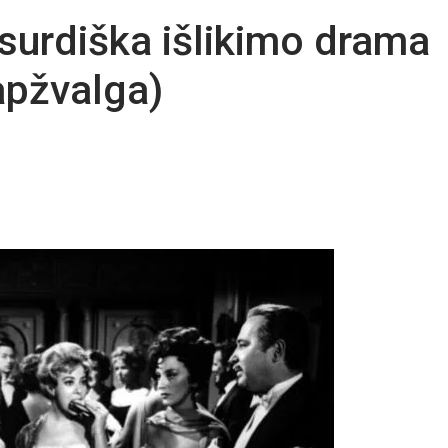
surdiška išlikimo drama
apžvalga)