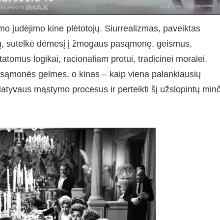
mo judėjimo kine plėtotojų. Siurrealizmas, paveiktas
, sutelkė dėmesį į žmogaus pasąmonę, geismus,
atomus logikai, racionaliam protui, tradicinei moralei.
pasąmonės gelmes, o kinas – kaip viena palankiausių
ciatyvaus mąstymo procesus ir perteikti šį užslopintų min