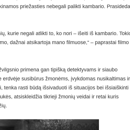
iškinamos priežasties nebegali palikti kambario. Prasided
 kurie negali atlikti to, ko nori – išeiti iš kambario. Toki
mo, dažnai atsikartoja mano filmuose,“ – paprastai filmo
žvilgsnio primena gan tipišką detektyvams ir siaubo
oje erdvėje susibūrus žmonėms, įvykdomas nusikaltimas ir
, tenka rasti būdą išsivaduoti iš situacijos bei išsiaiškinti
ės, atsiskleidžia tikrieji žmonių veidai ir retai kuris
ių.