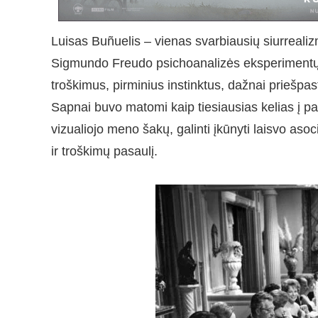
Luisas Buñuelis – vienas svarbiausių siurrealiz
Sigmundo Freudo psichoanalizės eksperimentų
troškimus, pirminius instinktus, dažnai priešpast
Sapnai buvo matomi kaip tiesiausias kelias į 
vizualiojo meno šakų, galinti įkūnyti laisvo aso
ir troškimų pasaulį.