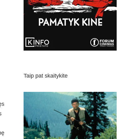
Taip pat skaitykite
ęs
s
nę