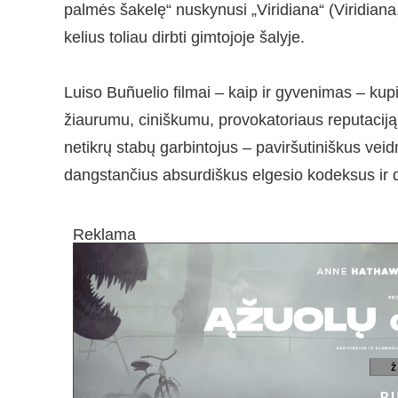
palmės šakelę“ nuskynusi „Viridiana“ (Viridiana,
kelius toliau dirbti gimtojoje šalyje.
Luiso Buñuelio filmai – kaip ir gyvenimas – kupi
žiaurumu, ciniškumu, provokatoriaus reputaciją į
netikrų stabų garbintojus – paviršutiniškus ve
dangstančius absurdiškus elgesio kodeksus ir dr
Reklama