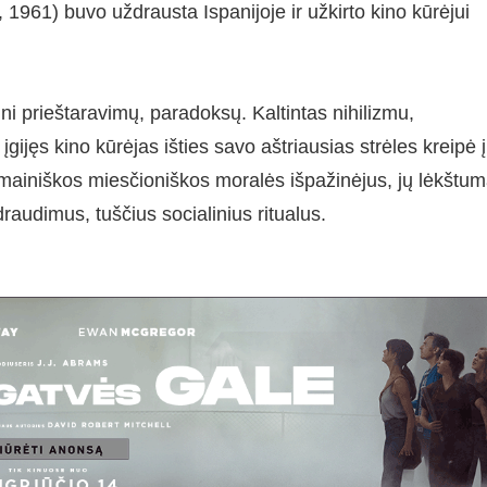
 1961) buvo uždrausta Ispanijoje ir užkirto kino kūrėjui
ni prieštaravimų, paradoksų. Kaltintas nihilizmu,
gijęs kino kūrėjas išties savo aštriausias strėles kreipė į
idmainiškos miesčioniškos moralės išpažinėjus, jų lėkštu
audimus, tuščius socialinius ritualus.