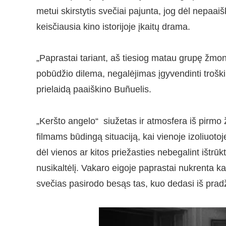
metui skirstytis svečiai pajunta, jog dėl nepaa
keisčiausia kino istorijoje įkaitų drama.
„Paprastai tariant, aš tiesiog matau grupę žmonių,
pobūdžio dilema, negalėjimas įgyvendinti troški
prielaidą paaiškino Buñuelis.
„Keršto angelo“ siužetas ir atmosfera iš pirmo 
filmams būdingą situaciją, kai vienoje izoliuot
dėl vienos ar kitos priežasties nebegalint ištrūkti
nusikaltėlį. Vakaro eigoje paprastai nukrenta kauk
svečias pasirodo besąs tas, kuo dedasi iš pradž