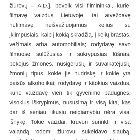
žiūrovų – A.D.], beveik visi filmininkai, kurie
filmavę vaizdus Lietuvoje, tai atveždavę
nufilmavę neišvažiuojamus kelius su
įklimpusiais, kaip į kokią skradžią, į kelių brastas,
vežimais arba automobiliais; rodydavę savo
filmuose sulūžusias ir sukrypusias lūšnas,
bekojus žmones, nusigėrusių ir suvalkatėjusių
žmonių tipus, kokie jie nudriskę ir kokie yra
baisūs alkoholikai; rodydavę ir kitokius vaizdus,
kurie vaizdavę vien tik gyvenimo padugnes,
visokius iškrypimus, nususimą ir visą kita, kas
dar iš seniau likusių neigiamybių nėra visai
išnykę. Tokie vaizdai, krūvon surinkti ir visą
valandą rodomi žiūrovui sukeldavo siaubą,