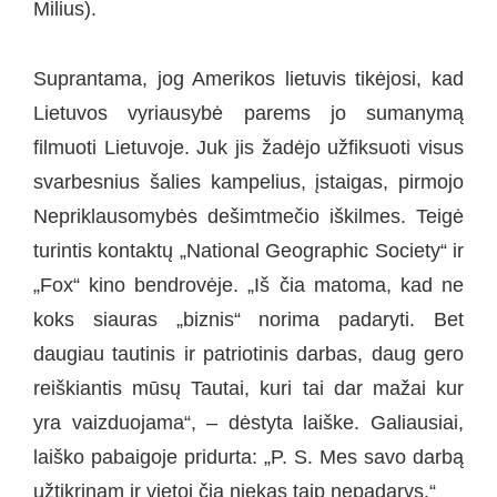
Milius).
Suprantama, jog Amerikos lietuvis tikėjosi, kad
Lietuvos vyriausybė parems jo sumanymą
filmuoti Lietuvoje. Juk jis žadėjo užfiksuoti visus
svarbesnius šalies kampelius, įstaigas, pirmojo
Nepriklausomybės dešimtmečio iškilmes. Teigė
turintis kontaktų „National Geographic Society“ ir
„Fox“ kino bendrovėje. „Iš čia matoma, kad ne
koks siauras „biznis“ norima padaryti. Bet
daugiau tautinis ir patriotinis darbas, daug gero
reiškiantis mūsų Tautai, kuri tai dar mažai kur
yra vaizduojama“, – dėstyta laiške. Galiausiai,
laiško pabaigoje pridurta: „P. S. Mes savo darbą
užtikrinam ir vietoj čia niekas taip nepadarys.“