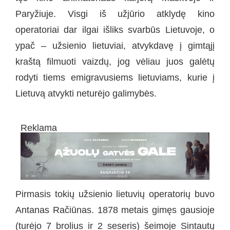
Paryžiuje. Visgi iš užjūrio atklydę kino
operatoriai dar ilgai išliks svarbūs Lietuvoje, o
ypač – užsienio lietuviai, atvykdavę į gimtąjį
kraštą filmuoti vaizdų, jog vėliau juos galėtų
rodyti tiems emigravusiems lietuviams, kurie į
Lietuvą atvykti neturėjo galimybės.
Reklama
Pirmasis tokių užsienio lietuvių operatorių buvo
Antanas Račiūnas. 1878 metais gimęs gausioje
(turėjo 7 brolius ir 2 seseris) šeimoje Sintautų