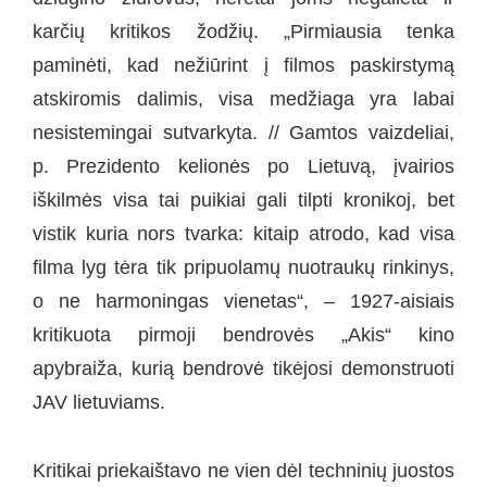
karčių kritikos žodžių. „Pirmiausia tenka
paminėti, kad nežiūrint į filmos paskirstymą
atskiromis dalimis, visa medžiaga yra labai
nesistemingai sutvarkyta. // Gamtos vaizdeliai,
p. Prezidento kelionės po Lietuvą, įvairios
iškilmės visa tai puikiai gali tilpti kronikoj, bet
vistik kuria nors tvarka: kitaip atrodo, kad visa
filma lyg tėra tik pripuolamų nuotraukų rinkinys,
o ne harmoningas vienetas“, – 1927-aisiais
kritikuota pirmoji bendrovės „Akis“ kino
apybraiža, kurią bendrovė tikėjosi demonstruoti
JAV lietuviams.
Kritikai priekaištavo ne vien dėl techninių juostos