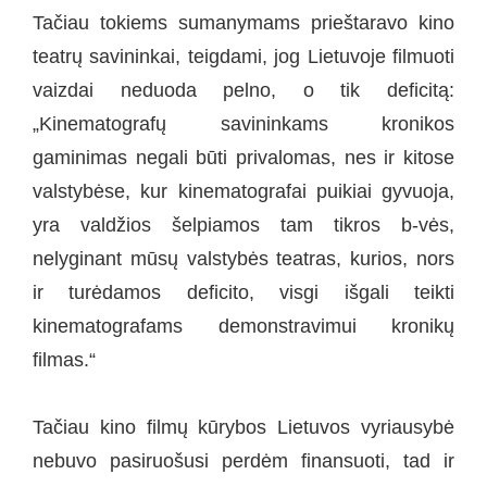
Tačiau tokiems sumanymams prieštaravo kino
teatrų savininkai, teigdami, jog Lietuvoje filmuoti
vaizdai neduoda pelno, o tik deficitą:
„Kinematografų savininkams kronikos
gaminimas negali būti privalomas, nes ir kitose
valstybėse, kur kinematografai puikiai gyvuoja,
yra valdžios šelpiamos tam tikros b-vės,
nelyginant mūsų valstybės teatras, kurios, nors
ir turėdamos deficito, visgi išgali teikti
kinematografams demonstravimui kronikų
filmas.“
Tačiau kino filmų kūrybos Lietuvos vyriausybė
nebuvo pasiruošusi perdėm finansuoti, tad ir