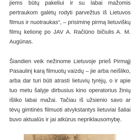
jiems būtų pakeliui ir su labai mažomis
pertraukom galėtų rodyti parvežtus iš Lietuvos
filmus ir nuotraukas“, – prisiminę pirmą lietuviškų
filmų kelionę po JAV A. Račiūno bičiulis A. M.
Augūnas.
Šiandien veik nežinome Lietuvoje prieš Pirmąjį
Pasaulinį karą filmuotų vaizdų – jie arba neišliko,
arba dar turi būti atrasti lietuvių tyrėjų, o ir apie
tuo metu šalyje dirbusius kino operatorius žinių
išliko labai mažai. Tačiau iš užsienio savo ar
tėvų gimtinės filmuoti atvykstantys lietuviai šaliai
buvo aktualūs ir jai atkūrus nepriklausomybę.