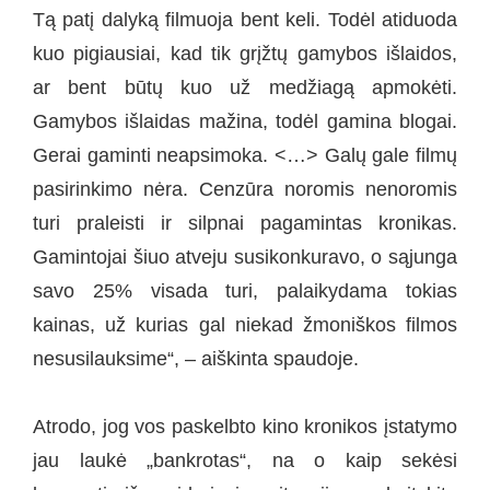
Tą patį dalyką filmuoja bent keli. Todėl atiduoda
kuo pigiausiai, kad tik grįžtų gamybos išlaidos,
ar bent būtų kuo už medžiagą apmokėti.
Gamybos išlaidas mažina, todėl gamina blogai.
Gerai gaminti neapsimoka. <…> Galų gale filmų
pasirinkimo nėra. Cenzūra noromis nenoromis
turi praleisti ir silpnai pagamintas kronikas.
Gamintojai šiuo atveju susikonkuravo, o sąjunga
savo 25% visada turi, palaikydama tokias
kainas, už kurias gal niekad žmoniškos filmos
nesusilauksime“, – aiškinta spaudoje.
Atrodo, jog vos paskelbto kino kronikos įstatymo
jau laukė „bankrotas“, na o kaip sekėsi