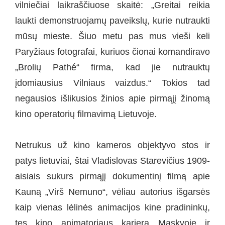
vilniečiai laikraščiuose skaitė: „Greitai reikia
laukti demonstruojamų paveikslų, kurie nutraukti
mūsų mieste. Šiuo metu pas mus vieši keli
Paryžiaus fotografai, kuriuos čionai komandiravo
„Brolių Pathé“ firma, kad jie nutrauktų
įdomiausius Vilniaus vaizdus.“ Tokios tad
negausios išlikusios žinios apie pirmąjį žinomą
kino operatorių filmavimą Lietuvoje.
Netrukus už kino kameros objektyvo stos ir
patys lietuviai, štai Vladislovas Starevičius 1909-
aisiais sukurs pirmąjį dokumentinį filmą apie
Kauną „Virš Nemuno“, vėliau autorius išgarsės
kaip vienas lėlinės animacijos kine pradininkų,
tęs kino animatoriaus karjerą Maskvoje ir