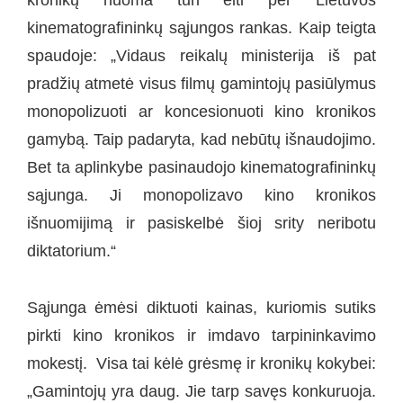
kronikų nuoma turi eiti per Lietuvos
kinematografininkų sąjungos rankas. Kaip teigta
spaudoje: „Vidaus reikalų ministerija iš pat
pradžių atmetė visus filmų gamintojų pasiūlymus
monopolizuoti ar koncesionuoti kino kronikos
gamybą. Taip padaryta, kad nebūtų išnaudojimo.
Bet ta aplinkybe pasinaudojo kinematografininkų
sąjunga. Ji monopolizavo kino kronikos
išnuomijimą ir pasiskelbė šioj srity neribotu
diktatorium.“
Sąjunga ėmėsi diktuoti kainas, kuriomis sutiks
pirkti kino kronikos ir imdavo tarpininkavimo
mokestį. Visa tai kėlė grėsmę ir kronikų kokybei:
„Gamintojų yra daug. Jie tarp savęs konkuruoja.