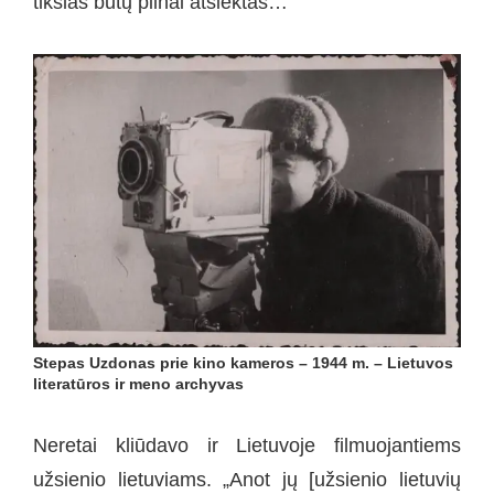
tikslas būtų pilnai atsiektas…“
Stepas Uzdonas prie kino kameros – 1944 m. – Lietuvos
literatūros ir meno archyvas
Neretai kliūdavo ir Lietuvoje filmuojantiems
užsienio lietuviams. „Anot jų [užsienio lietuvių