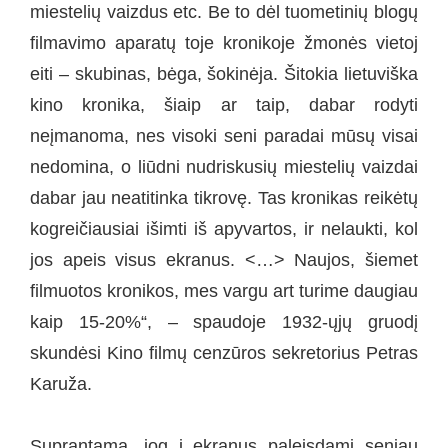
miestelių vaizdus etc. Be to dėl tuometinių blogų
filmavimo aparatų toje kronikoje žmonės vietoj
eiti – skubinas, bėga, šokinėja. Šitokia lietuviška
kino kronika, šiaip ar taip, dabar rodyti
neįmanoma, nes visoki seni paradai mūsų visai
nedomina, o liūdni nudriskusių miestelių vaizdai
dabar jau neatitinka tikrovę. Tas kronikas reikėtų
kogreičiausiai išimti iš apyvartos, ir nelaukti, kol
jos apeis visus ekranus. <…> Naujos, šiemet
filmuotos kronikos, mes vargu art turime daugiau
kaip 15-20%“, – spaudoje 1932-ųjų gruodį
skundėsi Kino filmų cenzūros sekretorius Petras
Karuža.
Suprantama, jog į ekranus paleisdami seniau