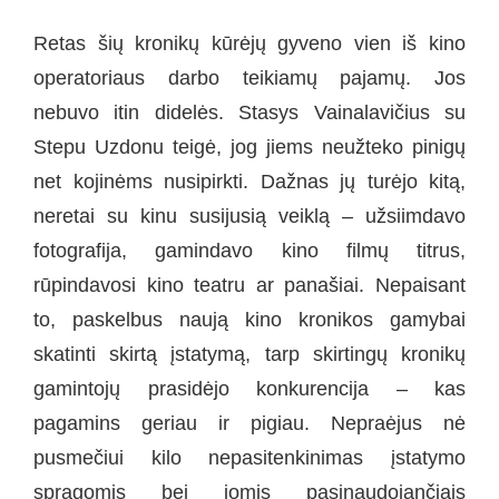
Retas šių kronikų kūrėjų gyveno vien iš kino
operatoriaus darbo teikiamų pajamų. Jos
nebuvo itin didelės. Stasys Vainalavičius su
Stepu Uzdonu teigė, jog jiems neužteko pinigų
net kojinėms nusipirkti. Dažnas jų turėjo kitą,
neretai su kinu susijusią veiklą – užsiimdavo
fotografija, gamindavo kino filmų titrus,
rūpindavosi kino teatru ar panašiai. Nepaisant
to, paskelbus naują kino kronikos gamybai
skatinti skirtą įstatymą, tarp skirtingų kronikų
gamintojų prasidėjo konkurencija – kas
pagamins geriau ir pigiau. Nepraėjus nė
pusmečiui kilo nepasitenkinimas įstatymo
spragomis bei jomis pasinaudojančiais