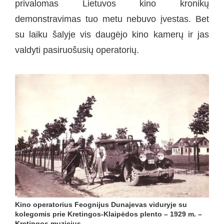
privalomas Lietuvos kino kronikų
demonstravimas tuo metu nebuvo įvestas. Bet
su laiku šalyje vis daugėjo kino kamerų ir jas
valdyti pasiruošusių operatorių.
Kino operatorius Feognijus Dunajevas viduryje su
kolegomis prie Kretingos-Klaipėdos plento – 1929 m. –
Kretingos muziejus