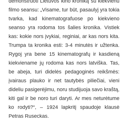
demonstruoti Lietuvos kino kroniką su kiekvienu
filmo seansu: „Visame, tur būt, pasaulyj yra tokia
tvarka, kad kinematografuose po kiekvieno
seanso yra rodoma tos šalies kronika. Vistiek
kas: kokie nors įvykiai, reginiai, ar kas nors kita.
Trumpa ta kronika esti: 3-4 minutės ir užtenka.
Rygoj yra bene 15 kinematografų ir kasdieną
kiekviename jų rodoma kas nors latviška. Tas,
be abeja, turi didelės pedagoginės reikšmės:
įvairaus plauko ir net tautybės piliečiai, vieni
dideliu pasigerėjimu, noru studijuoja savo kraštą,
kiti gal ir be noro turi daryti. Ar mes neturėtume
ko rodyti?“, – 1924 lapkritį spaudoje klausė
Petras Ruseckas.