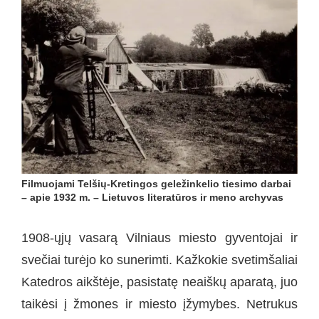
Filmuojami Telšių-Kretingos geležinkelio tiesimo darbai
– apie 1932 m. – Lietuvos literatūros ir meno archyvas
1908-ųjų vasarą Vilniaus miesto gyventojai ir
svečiai turėjo ko sunerimti. Kažkokie svetimšaliai
Katedros aikštėje, pasistatę neaiškų aparatą, juo
taikėsi į žmones ir miesto įžymybes. Netrukus