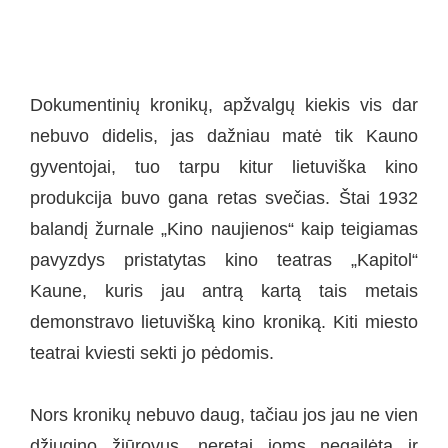
Dokumentinių kronikų, apžvalgų kiekis vis dar
nebuvo didelis, jas dažniau matė tik Kauno
gyventojai, tuo tarpu kitur lietuviška kino
produkcija buvo gana retas svečias. Štai 1932
balandį žurnale „Kino naujienos“ kaip teigiamas
pavyzdys pristatytas kino teatras „Kapitol“
Kaune, kuris jau antrą kartą tais metais
demonstravo lietuvišką kino kroniką. Kiti miesto
teatrai kviesti sekti jo pėdomis.
Nors kronikų nebuvo daug, tačiau jos jau ne vien
džiugino žiūrovus, neretai joms negailėta ir