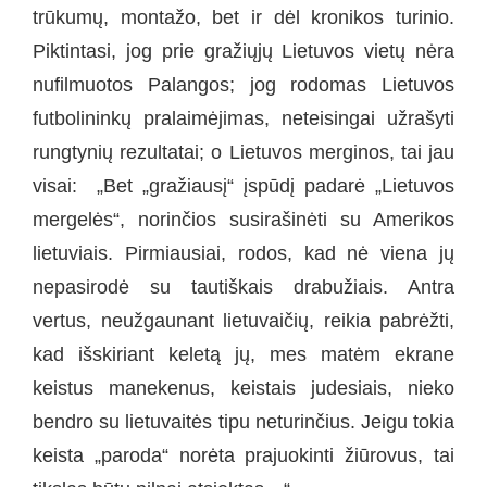
trūkumų, montažo, bet ir dėl kronikos turinio.
Piktintasi, jog prie gražiųjų Lietuvos vietų nėra
nufilmuotos Palangos; jog rodomas Lietuvos
futbolininkų pralaimėjimas, neteisingai užrašyti
rungtynių rezultatai; o Lietuvos merginos, tai jau
visai: „Bet „gražiausį“ įspūdį padarė „Lietuvos
mergelės“, norinčios susirašinėti su Amerikos
lietuviais. Pirmiausiai, rodos, kad nė viena jų
nepasirodė su tautiškais drabužiais. Antra
vertus, neužgaunant lietuvaičių, reikia pabrėžti,
kad išskiriant keletą jų, mes matėm ekrane
keistus manekenus, keistais judesiais, nieko
bendro su lietuvaitės tipu neturinčius. Jeigu tokia
keista „paroda“ norėta prajuokinti žiūrovus, tai