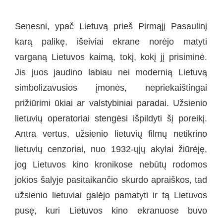
Senesni, ypač Lietuvą prieš Pirmąjį Pasaulinį
karą palikę, išeiviai ekrane norėjo matyti
varganą Lietuvos kaimą, tokį, kokį jį prisiminė.
Jis juos jaudino labiau nei modernią Lietuvą
simbolizavusios įmonės, nepriekaištingai
prižiūrimi ūkiai ar valstybiniai paradai. Užsienio
lietuvių operatoriai stengėsi išpildyti šį poreikį.
Antra vertus, užsienio lietuvių filmų netikrino
lietuvių cenzoriai, nuo 1932-ųjų akylai žiūrėję,
jog Lietuvos kino kronikose nebūtų rodomos
jokios šalyje pasitaikančio skurdo apraiškos, tad
užsienio lietuviai galėjo pamatyti ir tą Lietuvos
pusę, kuri Lietuvos kino ekranuose buvo