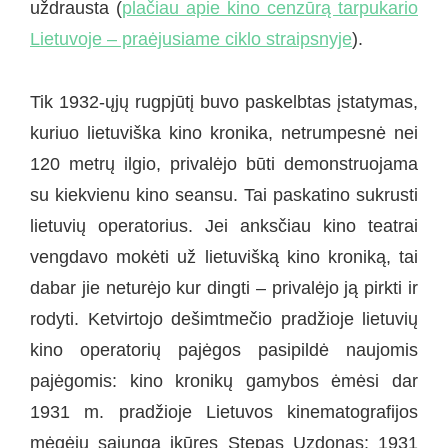
uždrausta (
plačiau apie kino cenzūrą tarpukario
Lietuvoje – praėjusiame ciklo straipsnyje
).
Tik 1932-ųjų rugpjūtį buvo paskelbtas įstatymas,
kuriuo lietuviška kino kronika, netrumpesnė nei
120 metrų ilgio, privalėjo būti demonstruojama
su kiekvienu kino seansu. Tai paskatino sukrusti
lietuvių operatorius. Jei anksčiau kino teatrai
vengdavo mokėti už lietuvišką kino kroniką, tai
dabar jie neturėjo kur dingti – privalėjo ją pirkti ir
rodyti. Ketvirtojo dešimtmečio pradžioje lietuvių
kino operatorių pajėgos pasipildė naujomis
pajėgomis: kino kronikų gamybos ėmėsi dar
1931 m. pradžioje Lietuvos kinematografijos
mėgėjų sąjungą įkūręs Stepas Uzdonas; 1931