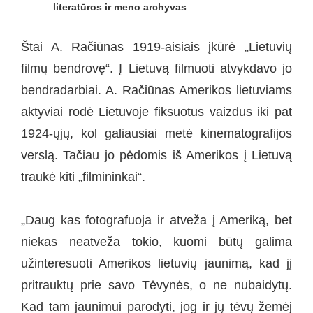
literatūros ir meno archyvas
Štai A. Račiūnas 1919-aisiais įkūrė „Lietuvių
filmų bendrovę“. Į Lietuvą filmuoti atvykdavo jo
bendradarbiai. A. Račiūnas Amerikos lietuviams
aktyviai rodė Lietuvoje fiksuotus vaizdus iki pat
1924-ųjų, kol galiausiai metė kinematografijos
verslą. Tačiau jo pėdomis iš Amerikos į Lietuvą
traukė kiti „filmininkai“.
„Daug kas fotografuoja ir atveža į Ameriką, bet
niekas neatveža tokio, kuomi būtų galima
užinteresuoti Amerikos lietuvių jaunimą, kad jį
pritrauktų prie savo Tėvynės, o ne nubaidytų.
Kad tam jaunimui parodyti, jog ir jų tėvų žemėj