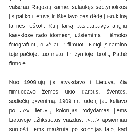
valsčiau Ragožių kaime, sulaukęs septyniolikos
jis paliko Lietuvą ir iškeliavo pas dėdę į Brukliną
laimės ieškoti. Kurį laiką pasidarbavęs anglių
kasyklose rado įdomesnį užsiėmimą – išmoko
fotografuoti, o vėliau ir filmuoti. Netgi įsidarbino
toje pačioje, tuo metu itin žymioje, brolių Pathé
firmoje.
Nuo 1909-ųjų jis atvykdavo į Lietuvą, čia
filmuodavo žemės ūkio darbus, šventes,
sodiečių gyvenimą. 1909 m. rudenį jau keliavo
po JAV lietuvių kolonijas rodydamas jiems
Lietuvoje užfiksuotus vaizdus: „<…> apsiėmiau
suruošti jiems maršrutą po kolonijas taip, kad