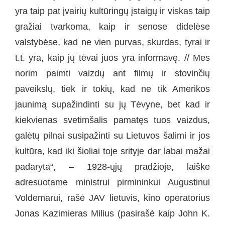
yra taip pat įvairių kultūringų įstaigų ir viskas taip
gražiai tvarkoma, kaip ir senose didelėse
valstybėse, kad ne vien purvas, skurdas, tyrai ir
t.t. yra, kaip jų tėvai juos yra informavę. // Mes
norim paimti vaizdų ant filmų ir stovinčių
paveikslų, tiek ir tokių, kad ne tik Amerikos
jaunimą supažindinti su jų Tėvyne, bet kad ir
kiekvienas svetimšalis pamatęs tuos vaizdus,
galėtų pilnai susipažinti su Lietuvos šalimi ir jos
kultūra, kad iki šioliai toje srityje dar labai mažai
padaryta“, – 1928-ųjų pradžioje, laiške
adresuotame ministrui pirmininkui Augustinui
Voldemarui, rašė JAV lietuvis, kino operatorius
Jonas Kazimieras Milius (pasirašė kaip John K.