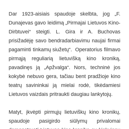
Dar 1923-aisiais spaudoje skelbta, jog „F.
Dunajevas gavo leidimą „Pirmajai Lietuvos Kino-
Dirbtuvei“ steigti. L. Gira ir A. Buchovas
prisižadėję savo bendradarbiavimu naujai firmai
pagaminti tinkamų siužetų“. Operatorius filmavo
pirmąją reguliarią lietuvišką kino kroniką,
pavadinęs ją „Apžvalga“. Nors, techninė jos
kokybė nebuvo gera, tačiau bent pradžioje kino
teatrų savininkai ją mielai rodė, tikėdamiesi
Lietuvos vaizdais pritraukti daugiau lankytojų.
Matyt, įkvėpti pirmųjų lietuviškų kino kronikų,
spaudoje pasigirdo siūlymų privalomai