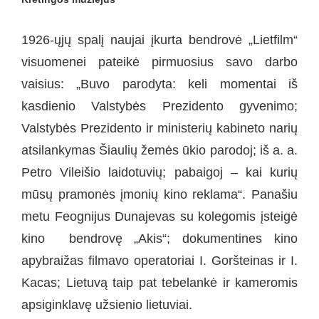
1926-ųjų spalį naujai įkurta bendrovė „Lietfilm“
visuomenei pateikė pirmuosius savo darbo
vaisius: „Buvo parodyta: keli momentai iš
kasdienio Valstybės Prezidento gyvenimo;
Valstybės Prezidento ir ministerių kabineto narių
atsilankymas Šiaulių žemės ūkio parodoj; iš a. a.
Petro Vileišio laidotuvių; pabaigoj – kai kurių
mūsų pramonės įmonių kino reklama“. Panašiu
metu Feognijus Dunajevas su kolegomis įsteigė
kino bendrovę „Akis“; dokumentines kino
apybraižas filmavo operatoriai I. Goršteinas ir I.
Kacas; Lietuvą taip pat tebelankė ir kameromis
apsiginklavę užsienio lietuviai.