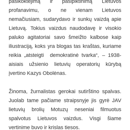
pasikoktėjimą ir pasipiktinimą Lietuvos
profanavimu, o ne vienam Lietuvos
nemačiusiam, sudarydavo ir sunkų vaizdą apie
Lietuvą. Tokius vaizdus naudodavę ir visokio
paluko agitatoriai savo šmeižto kalbose kaip
iliustraciją, koks yra blogas tas kraštas, kuriame
reikia „atsteigti demokratinė tvarka“, – 1938-
aisiais užsienio lietuvių operatorių kūrybą
įvertino Kazys Obolėnas.
Žinoma, žurnalistas gerokai sutirštino spalvas.
Juolab tame pačiame straipsnyje jis gyrė JAV
lietuvių brolių Motuzų neseniai filmuotus
spalvotus Lietuvos vaizdus. Visgi šiame
vertinime buvo ir krislas tiesos.