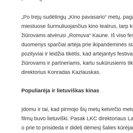
„Po trejų sudėtingų „Kino pavasario“ metų, pa
miestuose šurmuliuojančius kino teatrus, tarp ku
žiūrovams atvėrusi „Romuva“ Kaune. Iš viso fest
duomenys sparčiai artėja prie ikipandeminės stati
pozityviai ir leidžia tikėtis, kad artėjantys fes
žiūrovams ir partneriams, kartu sukūrusiems tik
direktorius Konradas Kazlauskas.
Populiarėja ir lietuviškas kinas
Įdomu ir tai, kad pirmojo šių metų ketvirčio met
filmų buvo lietuviški. Pasak LKC direktoriaus L
o prie to prisideda ir didelį dėmesį šalies kūrėj