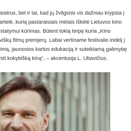
teatrus, bet ir tai, kad jų žvilgsnis vis dažniau krypsta į
artelė, kurią pastaraisiais metais iškėlė Lietuvos kino
pristatymui kūrimas. Būtent tokią terpę kuria „Kino
iškų filmų premjerų. Labai vertiname festivalio indėlį į
imą, jaunosios kartos edukaciją ir suteikiamą galimybę
sti kokybišką kiną“, – akcentuoja L. Ubavičius.