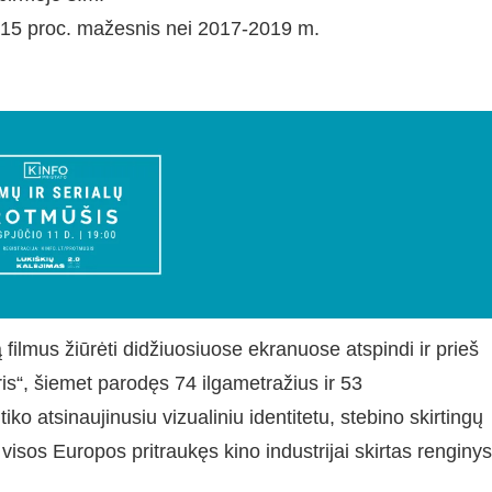
pie 15 proc. mažesnis nei 2017-2019 m.
 filmus žiūrėti didžiuosiuose ekranuose atspindi ir prieš
s“, šiemet parodęs 74 ilgametražius ir 53
iko atsinaujinusiu vizualiniu identitetu, stebino skirtingų
 visos Europos pritraukęs kino industrijai skirtas renginys