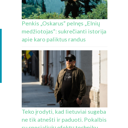
Penkis „Oskarus“ pelnęs „Elnių
medžiotojas“: sukrečianti istorija
apie karo paliktus randus
Teko įrodyti, kad lietuviai sugeba
ne tik atnešti ir paduoti. Pokalbis
su specialiųjų efektų techniku