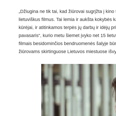
„Džiugina ne tik tai, kad žiūrovai sugrįžta į kino 
lietuviškus filmus. Tai lemia ir aukšta kokybės k
kūrėjai, ir atitinkamos terpės jų darbų ir idėjų 
pavasaris“, kurio metu šiemet įvyko net 15 lietuv
filmais besidominčios bendruomenės šalyje būr
žiūrovams skirtinguose Lietuvos miestuose išvy