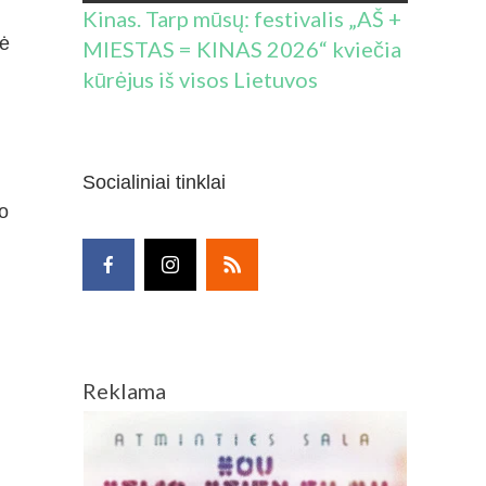
Kinas. Tarp mūsų: festivalis „AŠ +
pė
MIESTAS = KINAS 2026“ kviečia
kūrėjus iš visos Lietuvos
Socialiniai tinklai
no
Reklama