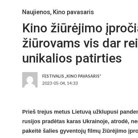
Naujienos
,
Kino pavasaris
Kino žiūrėjimo įproči
žiūrovams vis dar rei
unikalios patirties
FESTIVALIS „KINO PAVASARIS“
2023-05-04, 14:33
Prieš trejus metus Lietuvą užklupusi pandem
rusijos pradėtas karas Ukrainoje, atrodė, n
pakeitė šalies gyventojų filmų žiūrėjimo įpr