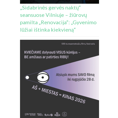
„Sidabrinės gervės naktų“
seansuose Vilniuje – žiūrovų
pamilta „Renovacija“: „Gyvenimo
lūžiai ištinka kiekvieną“