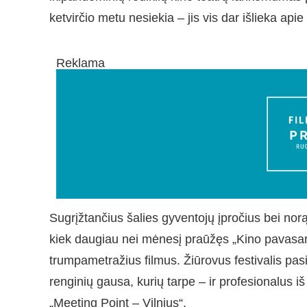
ketvirčio metu nesiekia – jis vis dar išlieka a
Reklama
Sugrįžtančius šalies gyventojų įpročius bei norą
kiek daugiau nei mėnesį praūžęs „Kino pavasari
trumpametražius filmus. Žiūrovus festivalis pasit
renginių gausa, kurių tarpe – ir profesionalus iš
„Meeting Point – Vilnius“.