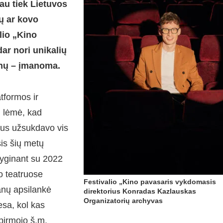
iau tiek Lietuvos
ų ar kovo
lio „Kino
dar nori unikalių
ranų – įmanoma.
atformos ir
i lėmė, kad
trus užsukdavo vis
is šių metų
 Lyginant su 2022
o teatruose
Festivalio „Kino pavasaris vykdomasis
ranų apsilankė
direktorius Konradas Kazlauskas
Organizatorių archyvas
esa, kol kas
pirmojo š.m.