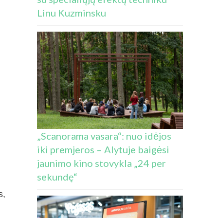
Linu Kuzminsku
„Scanorama vasara“: nuo idėjos
iki premjeros – Alytuje baigėsi
jaunimo kino stovykla „24 per
sekundę“
s,