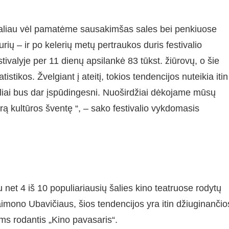
galiau vėl pamatėme sausakimšas sales bei penkiuose
rių – ir po kelerių metų pertraukos duris festivalio
ivalyje per 11 dienų apsilankė 83 tūkst. žiūrovų, o šie
stikos. Žvelgiant į ateitį, tokios tendencijos nuteikia itin
tivaliai bus dar įspūdingesni. Nuoširdžiai dėkojame mūsų
rą kultūros šventę “, – sako festivalio vykdomasis
u net 4 iš 10 populiariausių šalies kino teatruose rodytų
aimono Ubavičiaus, šios tendencijos yra itin džiuginančio
ams rodantis „Kino pavasaris“.