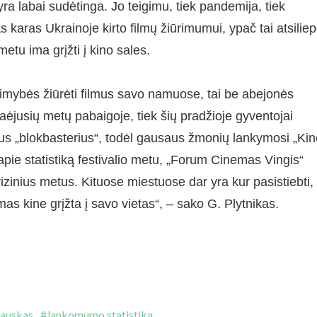
yra labai sudėtinga. Jo teigimu, tiek pandemija, tiek
 karas Ukrainoje kirto filmų žiūrimumui, ypač tai atsilie
metu ima grįžti į kino sales.
limybės žiūrėti filmus savo namuose, tai be abejonės
aėjusių metų pabaigoje, tiek šių pradžioje gyventojai
 kitus „blokbasterius“, todėl gausaus žmonių lankymosi „Ki
apie statistiką festivalio metu, „Forum Cinemas Vingis“
krizinius metus. Kituose miestuose dar yra kur pasistiebti,
mas kine grįžta į savo vietas“, – sako G. Plytnikas.
lauskas
lankomumo statistika