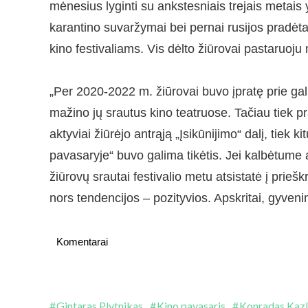
mėnesius lyginti su ankstesniais trejais metais 
karantino suvaržymai bei pernai rusijos pradėtas
kino festivaliams. Vis dėlto žiūrovai pastaruoju 
„Per 2020-2022 m. žiūrovai buvo įpratę prie ga
mažino jų srautus kino teatruose. Tačiau tiek pr
aktyviai žiūrėjo antrąją „Įsikūnijimo“ dalį, tiek
pavasaryje“ buvo galima tikėtis. Jei kalbėtume 
žiūrovų srautai festivalio metu atsistatė į prieš
nors tendencijos – pozityvios. Apskritai, gyveni
Komentarai
Gintaras Plytnikas
Kino pavasaris
Konradas Kaz