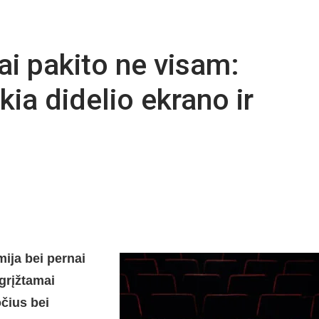
ai pakito ne visam:
kia didelio ekrano ir
ija bei pernai
egrįžtamai
očius bei