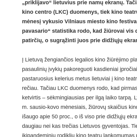
„priklijavo“ lietuvius prie namų ekranų. Tač
kino centro (LKC) duomenys, tiek kino teatr
mėnesį vykusio Vilniaus miesto kino festiva
pavasario“ statistika rodo, kad žiūrovai vis 
patirčių, o sugrąžinti juos prie didžiųjų ek
Į Lietuvą žengiančios legalios kino žiūrėjimo pl
pasaulinių įvykių pakoreguoti kasdieniai įpročia
pastaruosius kelerius metus lietuviai į kino tea
rečiau. Tačiau LKC duomenys rodo, kad pirmas
ketvirtis – sėkmingiausias per ilgą laiko tarpą.
m. sausio-kovo mėnesiais, žiūrovų skaičius kin
išaugo apie 50 proc., o iš viso prie didžiųjų ek
daugiau nei kas trečias Lietuvos gyventojas. Ti
ikipandeminių rodiklių kino teatrų lankomumas 