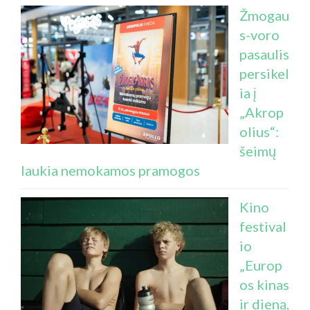
Žmogau
s-voro
pasaulis
persikel
ia į
„Akrop
olius“:
šeimų
laukia nemokamos pramogos
Kino
festival
io
„Europ
os kinas
ir dieną,