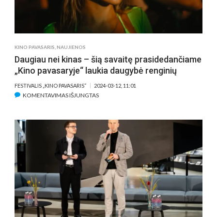
KINO PAVASARIS
,
NAUJIENOS
Daugiau nei kinas – šią savaitę prasidedančiame
„Kino pavasaryje“ laukia daugybė renginių
FESTIVALIS „KINO PAVASARIS“
2024-03-12, 11:01
ĮRAŠE
KOMENTAVIMAS IŠJUNGTAS
DAUGIAU
NEI
KINAS
–
ŠIĄ
SAVAITĘ
PRASIDEDANČIAME
„KINO
PAVASARYJE“
LAUKIA
DAUGYBĖ
RENGINIŲ