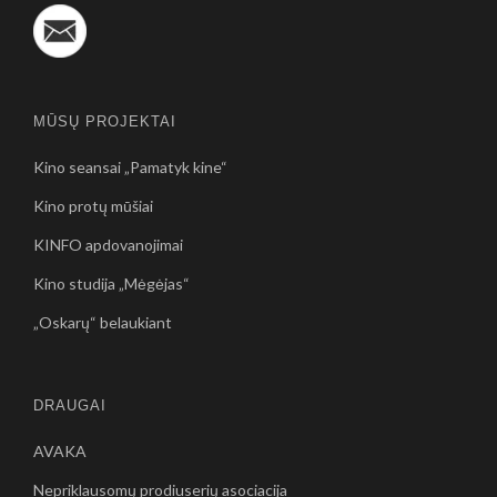
MŪSŲ PROJEKTAI
Kino seansai „Pamatyk kine“
Kino protų mūšiai
KINFO apdovanojimai
Kino studija „Mėgėjas“
„Oskarų“ belaukiant
DRAUGAI
AVAKA
Nepriklausomų prodiuserių asociacija