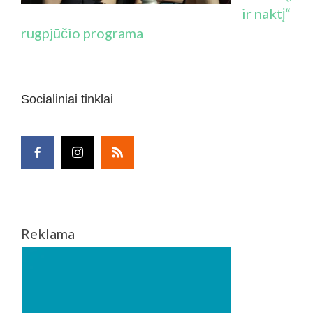
ir naktį“
rugpjūčio programa
Socialiniai tinklai
Reklama