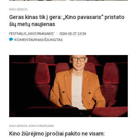
NAUJIENOS
Geras kinas tik į gera: „Kino pavasaris“ pristato
šių metų naujienas
FESTIVALIS „KINO PAVASARIS“
2024-02-27, 13:34
ĮRAŠE
KOMENTAVIMAS IŠJUNGTAS
GERAS
KINAS
TIK
Į
GERA:
„KINO
PAVASARIS“
PRISTATO
ŠIŲ
METŲ
NAUJIENAS
NAUJIENOS
,
KINO PAVASARIS
Kino žiūrėjimo įpročiai pakito ne visam: