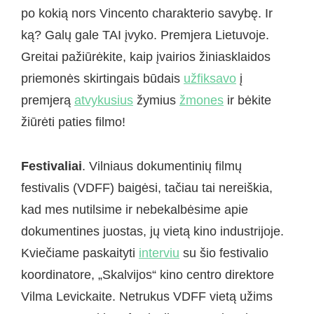
po kokią nors Vincento charakterio savybę. Ir
ką? Galų gale TAI įvyko. Premjera Lietuvoje.
Greitai pažiūrėkite, kaip įvairios žiniasklaidos
priemonės skirtingais būdais
užfiksavo
į
premjerą
atvykusius
žymius
žmones
ir bėkite
žiūrėti paties filmo!
Festivaliai
. Vilniaus dokumentinių filmų
festivalis (VDFF) baigėsi, tačiau tai nereiškia,
kad mes nutilsime ir nebekalbėsime apie
dokumentines juostas, jų vietą kino industrijoje.
Kviečiame paskaityti
interviu
su šio festivalio
koordinatore, „Skalvijos“ kino centro direktore
Vilma Levickaite. Netrukus VDFF vietą užims