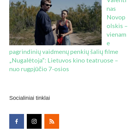
nas
Novop
olskis –
vienam
e
pagrindinių vaidmenų penkių šalių filme
„Nugalėtoja“: Lietuvos kino teatruose –
nuo rugpjūčio 7-osios
Socialiniai tinklai