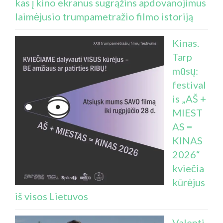
kas į kino ekranus sugrąžins apdovanojimus
laimėjusio trumpametražio filmo istoriją
Kinas.
Tarp
mūsų:
festival
is „AŠ +
MIEST
AS =
KINAS
2026“
kviečia
kūrėjus
iš visos Lietuvos
Valenti