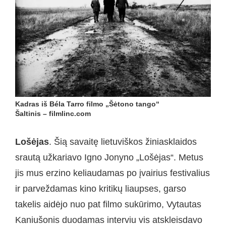
Kadras iš Béla Tarro filmo „Šėtono tango“
Šaltinis – filmlinc.com
Lošėjas
. Šią savaitę lietuviškos žiniasklaidos
srautą užkariavo Igno Jonyno „Lošėjas“. Metus
jis mus erzino keliaudamas po įvairius festivalius
ir parveždamas kino kritikų liaupses, garso
takelis aidėjo nuo pat filmo sukūrimo, Vytautas
Kaniušonis duodamas interviu vis atskleisdavo