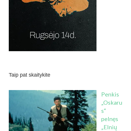
Taip pat skaitykite
Penkis
„Oskaru
s“
pelnęs
„Elnių