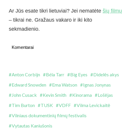
Ar Jūs esate tikri lietuviai? Jei nematėte
šių filmų
– tikrai ne. Gražaus vakaro ir iki kito
sekmadienio.
Komentarai
Anton Corbijn
Béla Tarr
Big Eyes
Didelės akys
Edward Snowden
Ema Watson
Ignas Jonynas
John Cusack
Kevin Smith
Kinorama
Lošėjas
Tim Burton
TUSK
VDFF
Vilma Levickaitė
Vilniaus dokumentinių filmų festivalis
Vytautas Kaniušonis