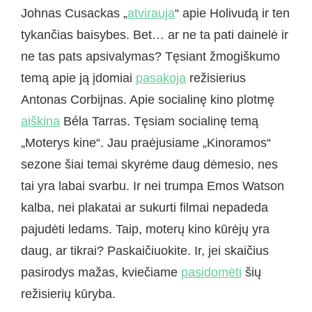
Johnas Cusackas „
atvirauja
“ apie Holivudą ir ten
tykančias baisybes. Bet… ar ne ta pati dainelė ir
ne tas pats apsivalymas? Tęsiant žmogiškumo
temą apie ją įdomiai
pasakoja
režisierius
Antonas Corbijnas. Apie socialinę kino plotmę
aiškina
Béla Tarras. Tęsiam socialinę temą
„Moterys kine“. Jau praėjusiame „Kinoramos“
sezone šiai temai skyrėme daug dėmesio, nes
tai yra labai svarbu. Ir nei trumpa Emos Watson
kalba, nei plakatai ar sukurti filmai nepadeda
pajudėti ledams. Taip, moterų kino kūrėjų yra
daug, ar tikrai? Paskaičiuokite. Ir, jei skaičius
pasirodys mažas, kviečiame
pasidomėti
šių
režisierių kūryba.