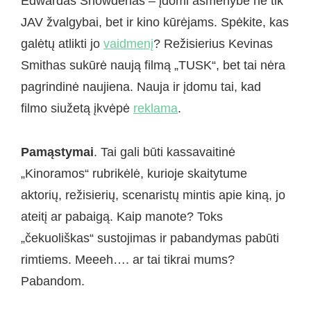
Edwardas Snowdenas – įdomi asmenybė ne tik
JAV žvalgybai, bet ir kino kūrėjams. Spėkite, kas
galėtų atlikti jo
vaidmenį
? Režisierius Kevinas
Smithas sukūrė naują filmą „TUSK“, bet tai nėra
pagrindinė naujiena. Nauja ir įdomu tai, kad
filmo siužetą įkvėpė
reklama
.
Pamąstymai
. Tai gali būti kassavaitinė
„Kinoramos“ rubrikėlė, kurioje skaitytume
aktorių, režisierių, scenaristų mintis apie kiną, jo
ateitį ar pabaigą. Kaip manote? Toks
„čekuoliškas“ sustojimas ir pabandymas pabūti
rimtiems. Meeeh…. ar tai tikrai mums?
Pabandom.