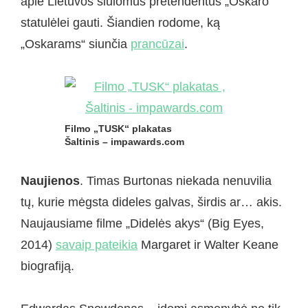
apie Lietuvos siūlomus pretendentus „Oskaro“
statulėlei gauti. Šiandien rodome, ką
„Oskarams“ siunčia
prancūzai
.
Filmo „TUSK“ plakatas
Šaltinis – impawards.com
Naujienos
. Timas Burtonas niekada nenuvilia
tų, kurie mėgsta dideles galvas, širdis ar… akis.
Naujausiame filme „Didelės akys“ (Big Eyes,
2014)
savaip pateikia
Margaret ir Walter Keane
biografiją.