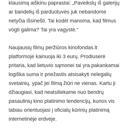
klausimą aiškinu paprastai: „Paveikslų iš galerijų
ar bandelių iš parduotuvės juk nebandome
netyčia išsinešti. Tai kodėl manoma, kad filmus
vogti galima? Tai yra vagystė.“
Naujausių filmų peržiūros kinofondas.lt
platformoje kainuoja iki 3 eurų. Prodiuserė
pritaria, kad lietuvio sąmonei tai yra pakankamai
logiška suma ir priežastis atsisakyti nelegalių
svetainių, ypač jei filmą žiūri ne vienas. Kartu ji
džiaugiasi, kad neatsiliekame nuo bendrų
pasaulinių kino platinimo tendencijų, kurios vis
labiau orientuojasi į oficialų kūrinių platinimą
internetinėje erdvėje.