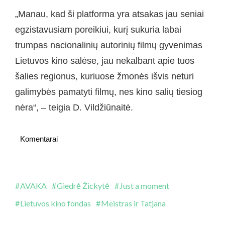
„Manau, kad ši platforma yra atsakas jau seniai
egzistavusiam poreikiui, kurį sukuria labai
trumpas nacionalinių autorinių filmų gyvenimas
Lietuvos kino salėse, jau nekalbant apie tuos
šalies regionus, kuriuose žmonės išvis neturi
galimybės pamatyti filmų, nes kino salių tiesiog
nėra“, – teigia D. Vildžiūnaitė.
Komentarai
AVAKA
Giedrė Žickytė
Just a moment
Lietuvos kino fondas
Meistras ir Tatjana