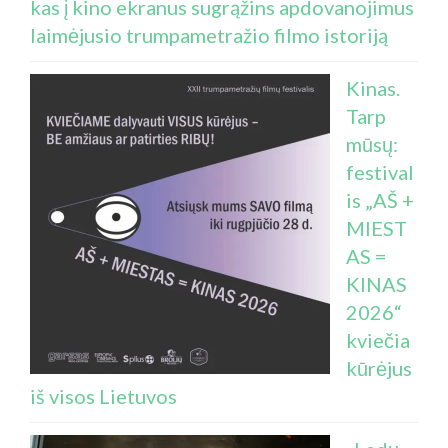
kas į kino ekranus sugrąžins apdovanojimus
laimėjusio trumpametražio filmo istoriją
Kinas.
Tarp
mūsų:
festival
is „AŠ +
MIEST
AS =
KINAS
2026“
kviečia
kūrėjus
iš visos Lietuvos