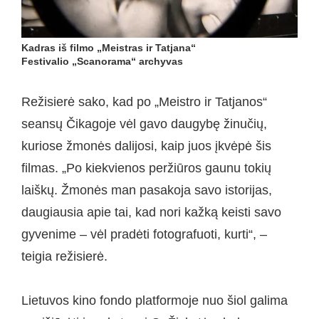
Kadras iš filmo „Meistras ir Tatjana“
Festivalio „Scanorama“ archyvas
Režisierė sako, kad po „Meistro ir Tatjanos“
seansų Čikagoje vėl gavo daugybę žinučių,
kuriose žmonės dalijosi, kaip juos įkvėpė šis
filmas. „Po kiekvienos peržiūros gaunu tokių
laiškų. Žmonės man pasakoja savo istorijas,
daugiausia apie tai, kad nori kažką keisti savo
gyvenime – vėl pradėti fotografuoti, kurti“, –
teigia režisierė.
Lietuvos kino fondo platformoje nuo šiol galima