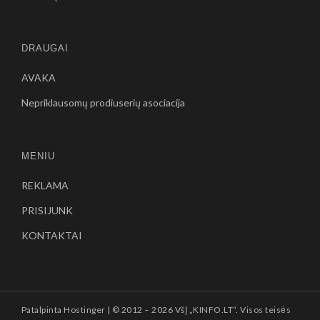
DRAUGAI
AVAKA
Nepriklausomų prodiuserių asociacija
MENIU
REKLAMA
PRISIJUNK
KONTAKTAI
Patalpinta
Hostinger
| © 2012 –
2026 VšĮ „KINFO.LT“. Visos teisės