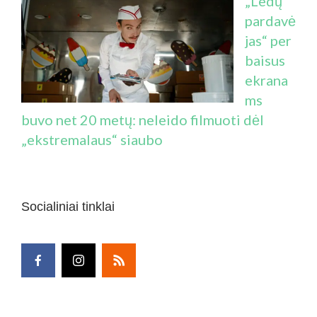
„Ledų
pardavė
jas“ per
baisus
ekrana
ms
buvo net 20 metų: neleido filmuoti dėl
„ekstremalaus“ siaubo
Socialiniai tinklai