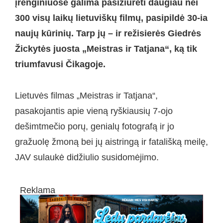
įrenginiuose galima pasižiūrėti daugiau nei
300 visų laikų lietuvi
škų filmų, pasipildė
30-ia
naujų kūrinių. Tarp jų – ir režisierės Giedrės
Žickytės juosta „Meistras ir Tatjana“, ką tik
triumfavusi Čikagoje.
Lietuvės filmas „Meistras ir Tatjana“,
pasakojantis apie vieną ryškiausių 7-ojo
dešimtmečio porų, genialų fotografą ir jo
gražuolę žmoną bei jų aistringą ir fatališką meilę,
JAV sulaukė didžiulio susidomėjimo.
Reklama