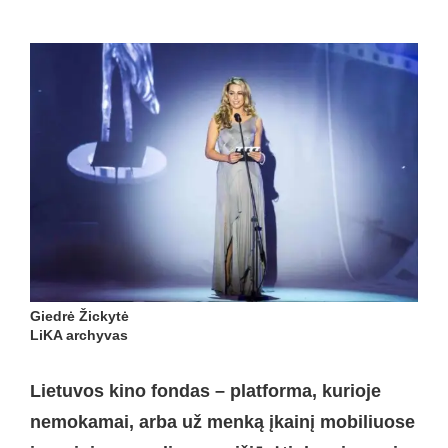
Giedrė Žickytė
LiKA archyvas
Lietuvos kino fondas – platforma, kurioje
nemokamai, arba už menką įkainį mobiliuose