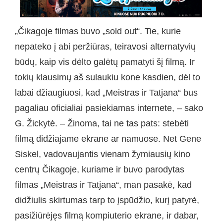
„Čikagoje filmas buvo „sold out“. Tie, kurie
nepateko į abi peržiūras, teiravosi alternatyvių
būdų, kaip vis dėlto galėtų pamatyti šį filmą. Ir
tokių klausimų aš sulaukiu kone kasdien, dėl to
labai džiaugiuosi, kad „Meistras ir Tatjana“ bus
pagaliau oficialiai pasiekiamas internete, – sako
G. Žickytė. – Žinoma, tai ne tas pats: stebėti
filmą didžiajame ekrane ar namuose. Net Gene
Siskel, vadovaujantis vienam žymiausių kino
centrų Čikagoje, kuriame ir buvo parodytas
filmas „Meistras ir Tatjana“, man pasakė, kad
didžiulis skirtumas tarp to įspūdžio, kurį patyrė,
pasižiūrėjęs filmą kompiuterio ekrane, ir dabar,