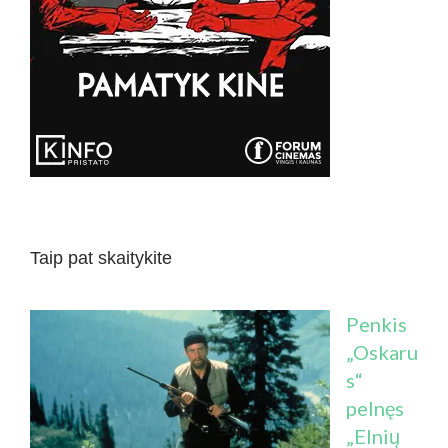
Taip pat skaitykite
Penkis
„Oskaru
s“
pelnęs
„Elnių