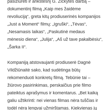
pasižiūrėti ir ankstesnį G. Žickytės darbą –
dokumentinį filmą „Kaip mes žaidėme
revoliuciją“, greta kitų prodiuserinės kompanijos
„Just a Moment“ filmų: „Igruški“, „Tėvas“,
„Nesamasis laikas“, „Paskutinė medaus
mėnesio diena“, „Julija“, „Aš už tave pakalbėsiu“,
„Šarka II“.
Kompaniją atstovaujanti prodiuserė Dagnė
Vildžiūnaitė sako, kad sudėtinga būtų
rekomenduoti konkretų filmą. Tebūnie tai –
žiūrovo pasirinkimas, perskaičius prie filmo
pateiktus aprašymus ir komentarus. „Bet kaiką
galiu užtikrinti: nei vienas filmas nėra tuščias ir
todėl nėra lengvai užmirštamas. Kiekvienas jų