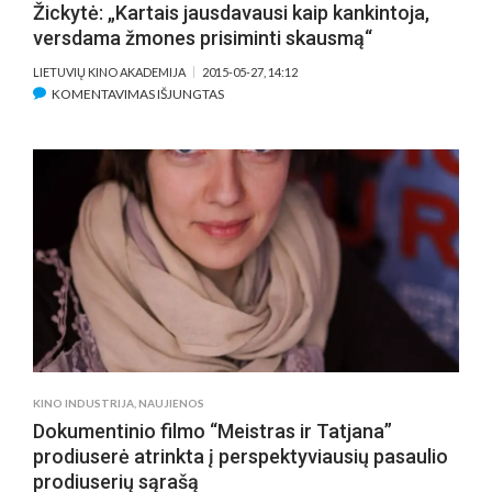
Žickytė: „Kartais jausdavausi kaip kankintoja,
versdama žmones prisiminti skausmą“
LIETUVIŲ KINO AKADEMIJA
2015-05-27, 14:12
ĮRAŠE
KOMENTAVIMAS IŠJUNGTAS
METŲ
GERIAUSIA
REŽISIERE
PRETENDUOJANTI
TAPTI
G.
ŽICKYTĖ:
„KARTAIS
JAUSDAVAUSI
KAIP
KANKINTOJA,
VERSDAMA
ŽMONES
KINO INDUSTRIJA
,
NAUJIENOS
PRISIMINTI
Dokumentinio filmo “Meistras ir Tatjana”
SKAUSMĄ“
prodiuserė atrinkta į perspektyviausių pasaulio
prodiuserių sąrašą