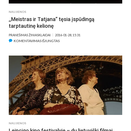
NAUJIENOS
,,Meistras ir Tatjana” tęsia įspūdingą
tarptautinę kelionę
PRANEŠIMAS ŽINIASKLAIDAI
2016-01-28, 15:31
ĮRAŠE
KOMENTAVIMAS IŠJUNGTAS
,,MEISTRAS
IR
TATJANA”
TĘSIA
ĮSPŪDINGĄ
TARPTAUTINĘ
KELIONĘ
NAUJIENOS
Leipcigo kino festivalyje – du lietuviški filmai