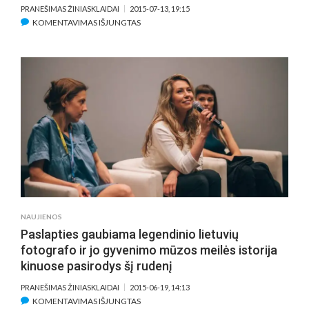
PRANEŠIMAS ŽINIASKLAIDAI
2015-07-13, 19:15
ĮRAŠE
KOMENTAVIMAS IŠJUNGTAS
KETURIŲ
GERVIŲ
LAIMĖTOJAS
FILMAS
„MEISTRAS
IR
TATJANA“
–
TARPTAUTINIO
JEREVANO
KINO
FESTIVALIO
KONKURSE
NAUJIENOS
Paslapties gaubiama legendinio lietuvių
fotografo ir jo gyvenimo mūzos meilės istorija
kinuose pasirodys šį rudenį
PRANEŠIMAS ŽINIASKLAIDAI
2015-06-19, 14:13
ĮRAŠE
KOMENTAVIMAS IŠJUNGTAS