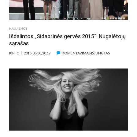
NAUJIENOS
Išdalintos „Sidabrinės gervės 2015“. Nugalėtojų
sąrašas
ĮRAŠE
KOMENTAVIMAS IŠJUNGTAS
KINFO
2015-05-30, 20:17
IŠDALINTOS
„SIDABRINĖS
GERVĖS
2015“.
NUGALĖTOJŲ
SĄRAŠAS