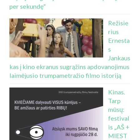
per sekundę“
Režisie
rius
Ernesta
s
Jankaus
kas į kino ekranus sugrąžins apdovanojimus
laimėjusio trumpametražio filmo istoriją
Kinas.
Tarp
mūsų:
festival
is „AŠ +
MIEST