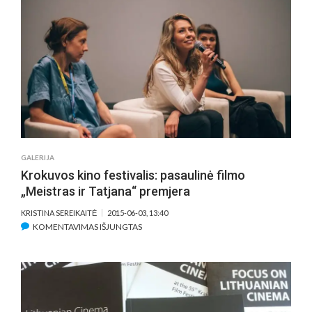
GARSIAUSIŲ
PASAULYJE
ŠEFILDO
DOKUMENTINIŲ
FILMŲ
MUGĘ
PIRMĄ
KARTĄ
PAKVIESTAS
PROJEKTAS
IŠ
GALERIJA
LIETUVOS
Krokuvos kino festivalis: pasaulinė filmo
„Meistras ir Tatjana“ premjera
KRISTINA SEREIKAITĖ
2015-06-03, 13:40
ĮRAŠE
KOMENTAVIMAS IŠJUNGTAS
KROKUVOS
KINO
FESTIVALIS:
PASAULINĖ
FILMO