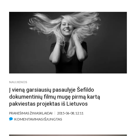
PASLAPTIES
GAUBIAMA
LEGENDINIO
LIETUVIŲ
FOTOGRAFO
IR
JO
GYVENIMO
MŪZOS
MEILĖS
ISTORIJA
KINUOSE
PASIRODYS
NAUJIENOS
ŠĮ
Į vieną garsiausių pasaulyje Šefildo
RUDENĮ
dokumentinių filmų mugę pirmą kartą
pakviestas projektas iš Lietuvos
PRANEŠIMAS ŽINIASKLAIDAI
2015-06-08, 12:11
ĮRAŠE
KOMENTAVIMAS IŠJUNGTAS
Į
VIENĄ