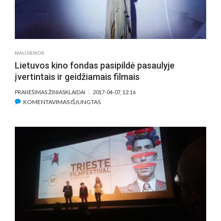
NAUJIENOS
Lietuvos kino fondas pasipildė pasaulyje
įvertintais ir geidžiamais filmais
PRANEŠIMAS ŽINIASKLAIDAI
2017-04-07, 12:16
ĮRAŠE
KOMENTAVIMAS IŠJUNGTAS
LIETUVOS
KINO
FONDAS
PASIPILDĖ
PASAULYJE
ĮVERTINTAIS
IR
GEIDŽIAMAIS
FILMAIS