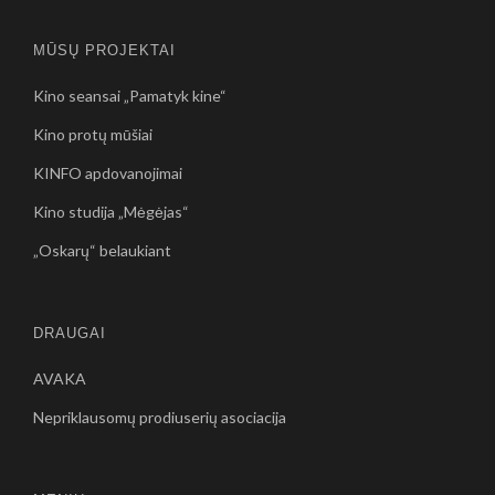
MŪSŲ PROJEKTAI
Kino seansai „Pamatyk kine“
Kino protų mūšiai
KINFO apdovanojimai
Kino studija „Mėgėjas“
„Oskarų“ belaukiant
DRAUGAI
AVAKA
Nepriklausomų prodiuserių asociacija