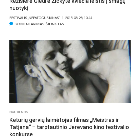
Režisierė Giedrė Žickytė kviečia leistis į smagų
nuotykį
FESTIVALIS „NEPATOGUS KINAS“
2015-08-28, 10:44
ĮRAŠE
KOMENTAVIMAS IŠJUNGTAS
REŽISIERĖ
GIEDRĖ
ŽICKYTĖ
KVIEČIA
LEISTIS
Į
SMAGŲ
NUOTYKĮ
NAUJIENOS
Keturių gervių laimėtojas filmas „Meistras ir
Tatjana“ – tarptautinio Jerevano kino festivalio
konkurse