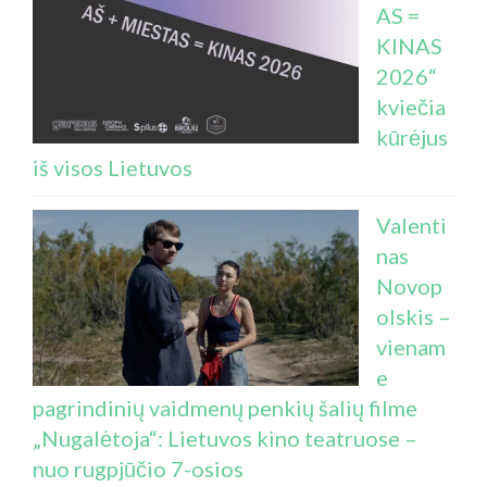
AS =
KINAS
2026“
kviečia
kūrėjus
iš visos Lietuvos
Valenti
nas
Novop
olskis –
vienam
e
pagrindinių vaidmenų penkių šalių filme
„Nugalėtoja“: Lietuvos kino teatruose –
nuo rugpjūčio 7-osios