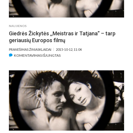
SU
FILMO
„MEISTRAS
IR
NAUJIENOS
TATJANA“
Giedrės Žickytės ,,Meistras ir Tatjana” – tarp
REŽISIERE
geriausių Europos filmų
GIEDRE
ŽICKYTE
PRANEŠIMAS ŽINIASKLAIDAI
2015-10-12, 11:04
IR
ĮRAŠE
KOMENTAVIMAS IŠJUNGTAS
PAGRINDINE
GIEDRĖS
FILMO
ŽICKYTĖS
HEROJE
,,MEISTRAS
TATJANA
IR
LUCKIENĖ-
TATJANA”
ALDAG.
–
TARP
GERIAUSIŲ
EUROPOS
FILMŲ