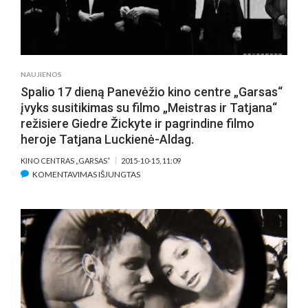
TATJANA“
NACIONALINĖ
PREMJERA
NAUJIENOS
Spalio 17 dieną Panevėžio kino centre „Garsas“
įvyks susitikimas su filmo „Meistras ir Tatjana“
režisiere Giedre Žickyte ir pagrindine filmo
heroje Tatjana Luckienė-Aldag.
KINO CENTRAS „GARSAS“
2015-10-15, 11:09
ĮRAŠE
KOMENTAVIMAS IŠJUNGTAS
SPALIO
17
DIENĄ
PANEVĖŽIO
KINO
CENTRE
„GARSAS“
ĮVYKS
SUSITIKIMAS