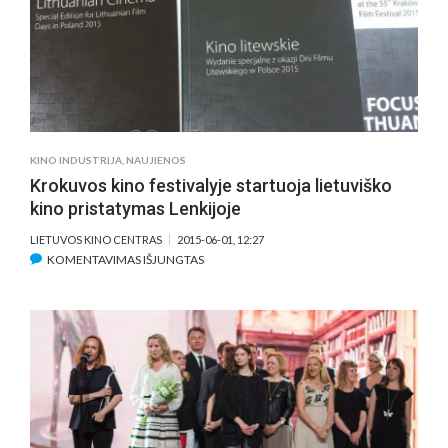
„MEISTRAS
IR
TATJANA“
PREMJERA
KINO INDUSTRIJA
,
NAUJIENOS
Krokuvos kino festivalyje startuoja lietuviško
kino pristatymas Lenkijoje
LIETUVOS KINO CENTRAS
2015-06-01, 12:27
ĮRAŠE
KOMENTAVIMAS IŠJUNGTAS
KROKUVOS
KINO
FESTIVALYJE
STARTUOJA
LIETUVIŠKO
KINO
PRISTATYMAS
LENKIJOJE