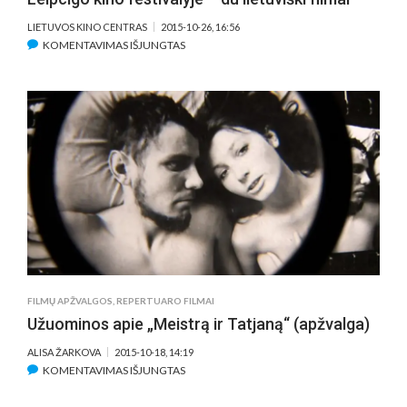
LIETUVOS KINO CENTRAS
2015-10-26, 16:56
ĮRAŠE
KOMENTAVIMAS IŠJUNGTAS
LEIPCIGO
KINO
FESTIVALYJE
–
DU
LIETUVIŠKI
FILMAI
FILMŲ APŽVALGOS
,
REPERTUARO FILMAI
Užuominos apie „Meistrą ir Tatjaną“ (apžvalga)
ALISA ŽARKOVA
2015-10-18, 14:19
ĮRAŠE
KOMENTAVIMAS IŠJUNGTAS
UŽUOMINOS