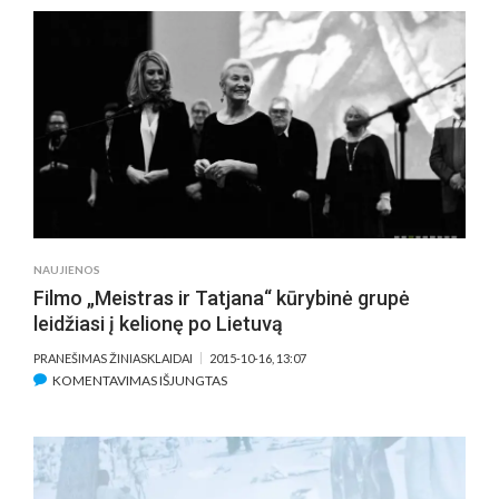
APIE
„MEISTRĄ
IR
TATJANĄ“
(APŽVALGA)
NAUJIENOS
Filmo „Meistras ir Tatjana“ kūrybinė grupė
leidžiasi į kelionę po Lietuvą
PRANEŠIMAS ŽINIASKLAIDAI
2015-10-16, 13:07
ĮRAŠE
KOMENTAVIMAS IŠJUNGTAS
FILMO
„MEISTRAS
IR
TATJANA“
KŪRYBINĖ