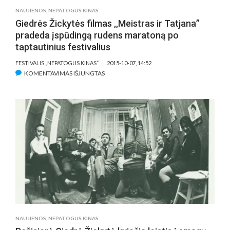
NAUJIENOS
,
NEPATOGUS KINAS
Giedrės Žickytės filmas ,,Meistras ir Tatjana”
pradeda įspūdingą rudens maratoną po
taptautinius festivalius
FESTIVALIS „NEPATOGUS KINAS“
2015-10-07, 14:52
ĮRAŠE
KOMENTAVIMAS IŠJUNGTAS
GIEDRĖS
ŽICKYTĖS
FILMAS
,,MEISTRAS
IR
TATJANA”
PRADEDA
ĮSPŪDINGĄ
RUDENS
MARATONĄ
PO
TAPTAUTINIUS
FESTIVALIUS
NAUJIENOS
,
NEPATOGUS KINAS