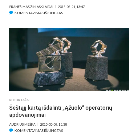
PRANEŠIMAS ŽINIASKLAIDAI
2015-05-21, 13:47
ĮRAŠE
KOMENTAVIMAS IŠJUNGTAS
DOKUMENTINIO
FILMO
“MEISTRAS
IR
TATJANA”
PRODIUSERĖ
ATRINKTA
Į
PERSPEKTYVIAUSIŲ
PASAULIO
PRODIUSERIŲ
SĄRAŠĄ
REPORTAŽAI
Šeštąjį kartą išdalinti „Ąžuolo“ operatorių
apdovanojimai
AUDRIUS MEŠKA
2015-05-09, 15:38
ĮRAŠE
KOMENTAVIMAS IŠJUNGTAS
ŠEŠTĄJĮ