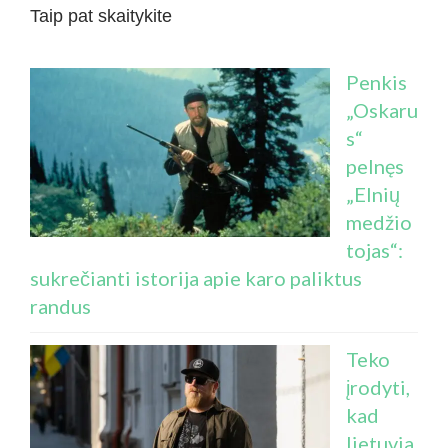
Taip pat skaitykite
Penkis
„Oskaru
s“
pelnęs
„Elnių
medžio
tojas“:
sukrečianti istorija apie karo paliktus
randus
Teko
įrodyti,
kad
lietuvia