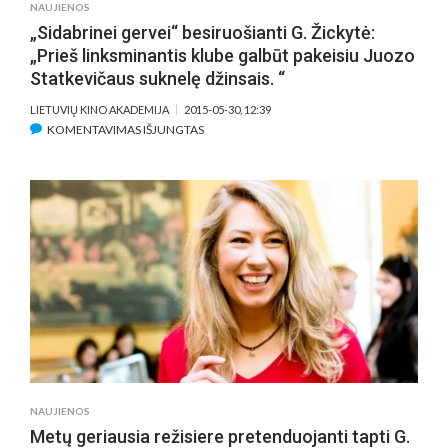
NAUJIENOS
„Sidabrinei gervei“ besiruošianti G. Žickytė:
„Prieš linksminantis klube galbūt pakeisiu Juozo
Statkevičaus suknelę džinsais. “
LIETUVIŲ KINO AKADEMIJA
2015-05-30, 12:39
ĮRAŠE
KOMENTAVIMAS IŠJUNGTAS
„SIDABRINEI
GERVEI“
BESIRUOŠIANTI
G.
ŽICKYTĖ:
„PRIEŠ
LINKSMINANTIS
KLUBE
GALBŪT
PAKEISIU
JUOZO
STATKEVIČAUS
SUKNELĘ
NAUJIENOS
DŽINSAIS.
Metų geriausia režisiere pretenduojanti tapti G.
“