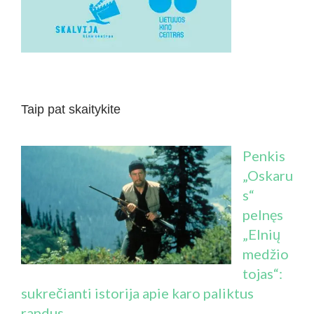
Taip pat skaitykite
Penkis
„Oskaru
s“
pelnęs
„Elnių
medžio
tojas“:
sukrečianti istorija apie karo paliktus
randus