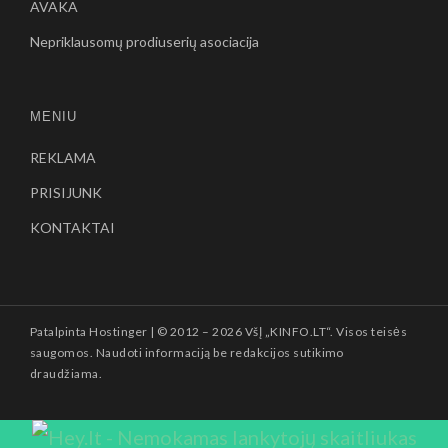
AVAKA
Nepriklausomų prodiuserių asociacija
MENIU
REKLAMA
PRISIJUNK
KONTAKTAI
Patalpinta
Hostinger
| © 2012 –
2026 VšĮ „KINFO.LT“. Visos teisės
saugomos. Naudoti informaciją be redakcijos sutikimo
draudžiama.