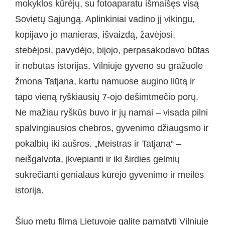
mokyklos kūrėjų, su fotoaparatu išmaišęs visą
Sovietų Sąjungą. Aplinkiniai vadino jį vikingu,
kopijavo jo manieras, išvaizdą, žavėjosi,
stebėjosi, pavydėjo, bijojo, perpasakodavo būtas
ir nebūtas istorijas. Vilniuje gyveno su gražuole
žmona Tatjana, kartu namuose augino liūtą ir
tapo vieną ryškiausių 7-ojo dešimtmečio porų.
Ne mažiau ryškūs buvo ir jų namai – visada pilni
spalvingiausios chebros, gyvenimo džiaugsmo ir
pokalbių iki aušros. „Meistras ir Tatjana“ –
neišgalvota, įkvepianti ir iki širdies gelmių
sukrečianti genialaus kūrėjo gyvenimo ir meilės
istorija.
Šiuo metu filmą Lietuvoje galite pamatyti Vilniuje