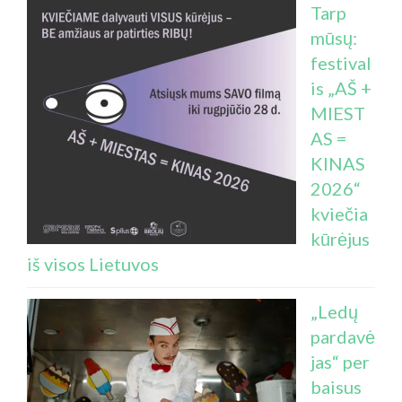
Tarp
mūsų:
festival
is „AŠ +
MIEST
AS =
KINAS
2026“
kviečia
kūrėjus
iš visos Lietuvos
„Ledų
pardavė
jas“ per
baisus