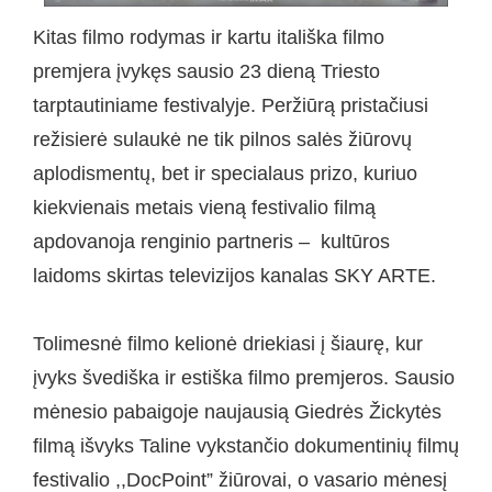
Kitas filmo rodymas ir kartu itališka filmo
premjera įvykęs sausio 23 dieną Triesto
tarptautiniame festivalyje. Peržiūrą pristačiusi
režisierė sulaukė ne tik pilnos salės žiūrovų
aplodismentų, bet ir specialaus prizo, kuriuo
kiekvienais metais vieną festivalio filmą
apdovanoja renginio partneris – kultūros
laidoms skirtas televizijos kanalas SKY ARTE.
Tolimesnė filmo kelionė driekiasi į šiaurę, kur
įvyks švediška ir estiška filmo premjeros. Sausio
mėnesio pabaigoje naujausią Giedrės Žickytės
filmą išvyks Taline vykstančio dokumentinių filmų
festivalio ,,DocPoint” žiūrovai, o vasario mėnesį