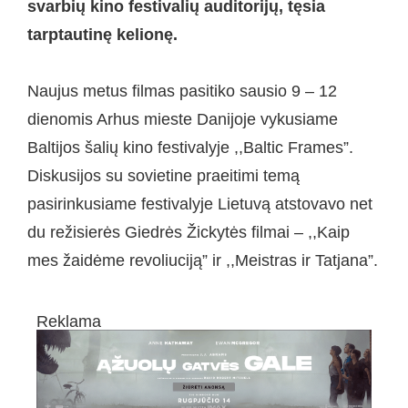
svarbių kino festivalių auditorijų, tęsia
tarptautinę kelionę.
Naujus metus filmas pasitiko sausio 9 – 12
dienomis Arhus mieste Danijoje vykusiame
Baltijos šalių kino festivalyje ,,Baltic Frames”.
Diskusijos su sovietine praeitimi temą
pasirinkusiame festivalyje Lietuvą atstovavo net
du režisierės Giedrės Žickytės filmai – ,,Kaip
mes žaidėme revoliuciją” ir ,,Meistras ir Tatjana”.
Reklama