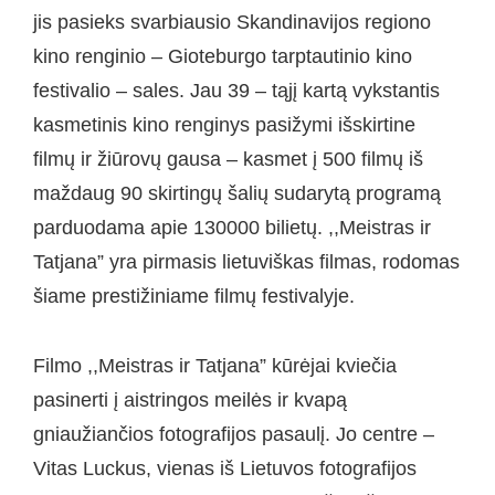
jis pasieks svarbiausio Skandinavijos regiono
kino renginio – Gioteburgo tarptautinio kino
festivalio – sales. Jau 39 – tąjį kartą vykstantis
kasmetinis kino renginys pasižymi išskirtine
filmų ir žiūrovų gausa – kasmet į 500 filmų iš
maždaug 90 skirtingų šalių sudarytą programą
parduodama apie 130000 bilietų. ,,Meistras ir
Tatjana” yra pirmasis lietuviškas filmas, rodomas
šiame prestižiniame filmų festivalyje.
Filmo ,,Meistras ir Tatjana” kūrėjai kviečia
pasinerti į aistringos meilės ir kvapą
gniaužiančios fotografijos pasaulį. Jo centre –
Vitas Luckus, vienas iš Lietuvos fotografijos