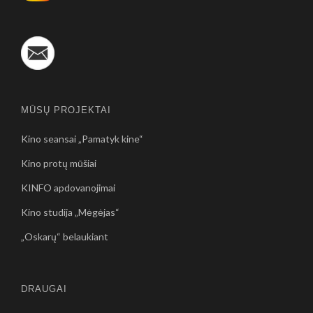
MŪSŲ PROJEKTAI
Kino seansai „Pamatyk kine“
Kino protų mūšiai
KINFO apdovanojimai
Kino studija „Mėgėjas“
„Oskarų“ belaukiant
DRAUGAI