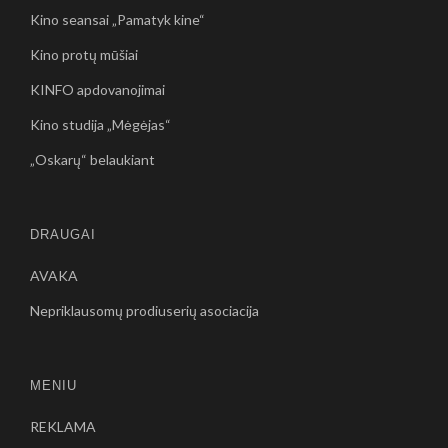
Kino seansai „Pamatyk kine“
Kino protų mūšiai
KINFO apdovanojimai
Kino studija „Mėgėjas“
„Oskarų“ belaukiant
DRAUGAI
AVAKA
Nepriklausomų prodiuserių asociacija
MENIU
REKLAMA