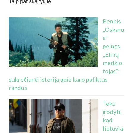
Taip pat skaitykite
Penkis
„Oskaru
s“
pelnęs
„Elnių
medžio
tojas“:
sukrečianti istorija apie karo paliktus
randus
Teko
įrodyti,
kad
lietuvia