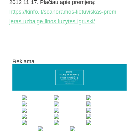
2012 11 17. Plačiau apie premjerą:
https://kinfo.lt/
scanoramos-lietuviskas-prem
jeras-uzbaige-linos-luzyte
s-igruski/
Reklama