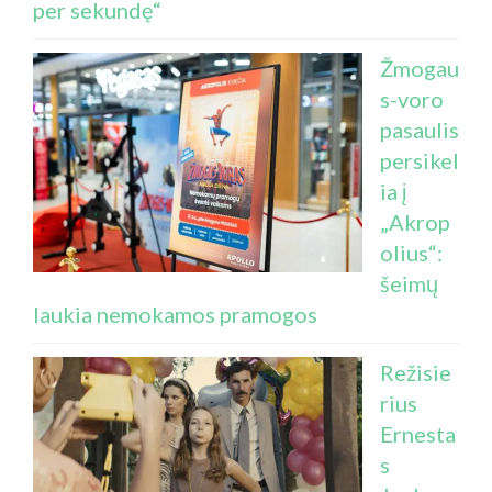
per sekundę“
Žmogau
s-voro
pasaulis
persikel
ia į
„Akrop
olius“:
šeimų
laukia nemokamos pramogos
Režisie
rius
Ernesta
s