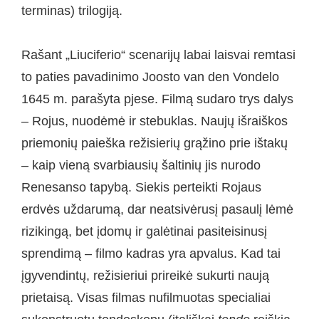
terminas) trilogiją.
Rašant „Liuciferio“ scenarijų labai laisvai remtasi
to paties pavadinimo Joosto van den Vondelo
1645 m. parašyta pjese. Filmą sudaro trys dalys
– Rojus, nuodėmė ir stebuklas. Naujų išraiškos
priemonių paieška režisierių grąžino prie ištakų
– kaip vieną svarbiausių šaltinių jis nurodo
Renesanso tapybą. Siekis perteikti Rojaus
erdvės uždarumą, dar neatsivėrusį pasaulį lėmė
rizikingą, bet įdomų ir galėtinai pasiteisinusį
sprendimą – filmo kadras yra apvalus. Kad tai
įgyvendintų, režisieriui prireikė sukurti naują
prietaisą. Visas filmas nufilmuotas specialiai