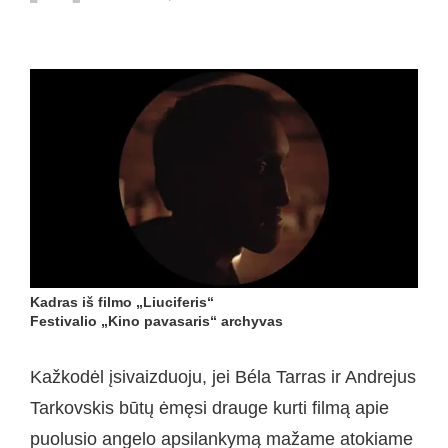
Kadras iš filmo „Liuciferis“
Festivalio „Kino pavasaris“ archyvas
Kažkodėl įsivaizduoju, jei Béla Tarras ir Andrejus
Tarkovskis būtų ėmęsi drauge kurti filmą apie
puolusio angelo apsilankymą mažame atokiame