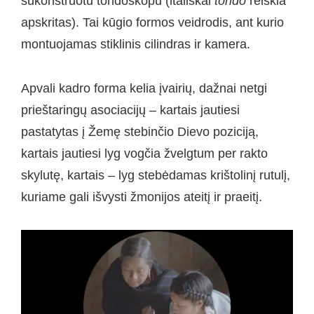
sukonstruotu tondoskopu (itališkai
tondo
reiškia
apskritas). Tai kūgio formos veidrodis, ant kurio
montuojamas stiklinis cilindras ir kamera.
Apvali kadro forma kelia įvairių, dažnai netgi
prieštaringų asociacijų – kartais jautiesi
pastatytas į Žemę stebinčio Dievo poziciją,
kartais jautiesi lyg vogčia žvelgtum per rakto
skylutę, kartais – lyg stebėdamas krištolinį rutulį,
kuriame gali išvysti žmonijos ateitį ir praeitį.