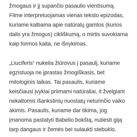
žmogaus ir jį supančio pasaulio vientisumą.
Filme interpretuojamas vienas teksto epizodas,
kuriame kalbama apie natūralų gamtos (kurios
dalis yra žmogus) cikliškumą, o mirtis suvokiama
kaip formos kaita, ne išnykimas.
„Liuciferis“ nukelia žiūrovus į pasaulį, kuriame
egzistuoja ne įprastas žmogiškasis, bet
mitologinis laikas. Tai pasaulis, kuriame
keisčiausi įvykiai priimami natūraliai, it žvelgiant
nekaltomis išankstinių nuostatų neturinčio vaiko
akimis. Pasaulis, kuriame dar tikima, jog
įmanoma pastatyti Babelio bokštą, nutiesti giją
tarp dangaus ir žemės bei sulaukti stebuklo.