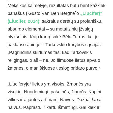
Meksikos kaimelyje, rezultatas būtų bent kažkiek
panašus į Gusto Van Den Berghe`o
„Liuciferį“
(Liucifer, 2014)
: sakralus derėtų su profanišku,
absurdo elementai – su metafizinių įžvalgų
blyksniais. Kaip kartą sakė Béla Tarras, kai jo
paklausė apie jo ir Tarkovskio kūrybos sąsajas:
„Pagrindinis skirtumas tas, kad Tarkovskis –
religingas, o aš – ne. Jo filmuose lietus apvalo
žmones, o maniškiuose tiesiog pridaro purvo.“
„Liuciferyje“ lietus yra visoks. Žmonės yra
visokie. Nuodėmingi, pašaipūs, žiaurūs. Kupini
vilties ir atjautos artimam. Naivūs. Dažnai
labai
naivūs. Paprasti. Ir kartu išmintingi. Gal kiek ir