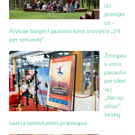
iki
premjer
os –
Alytuje baigėsi jaunimo kino stovykla „24
per sekundę“
Žmogau
s-voro
pasaulis
persikel
ia į
„Akrop
olius“:
šeimų
laukia nemokamos pramogos