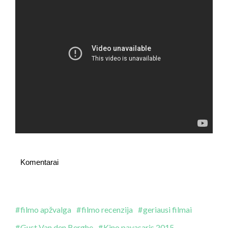
Komentarai
filmo apžvalga
filmo recenzija
geriausi filmai
Gust Van den Berghe
Kino pavasaris 2015