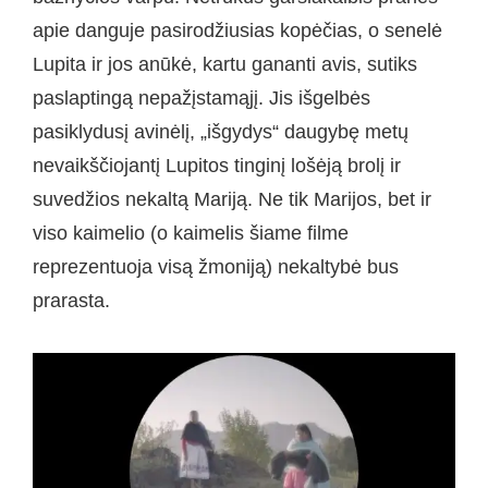
apie danguje pasirodžiusias kopėčias, o senelė
Lupita ir jos anūkė, kartu gananti avis, sutiks
paslaptingą nepažįstamąjį. Jis išgelbės
pasiklydusį avinėlį, „išgydys“ daugybę metų
nevaikščiojantį Lupitos tinginį lošėją brolį ir
suvedžios nekaltą Mariją. Ne tik Marijos, bet ir
viso kaimelio (o kaimelis šiame filme
reprezentuoja visą žmoniją) nekaltybė bus
prarasta.