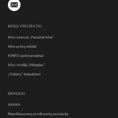
MŪSŲ PROJEKTAI
Kino seansai „Pamatyk kine“
Kino protų mūšiai
KINFO apdovanojimai
Kino studija „Mėgėjas“
„Oskarų“ belaukiant
DRAUGAI
AVAKA
Nepriklausomų prodiuserių asociacija