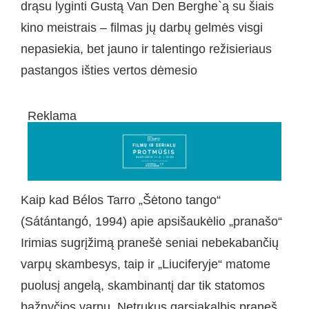
drąsu lyginti Gustą Van Den Berghe`ą su šiais
kino meistrais – filmas jų darbų gelmės visgi
nepasiekia, bet jauno ir talentingo režisieriaus
pastangos išties vertos dėmesio
Reklama
Kaip kad Bélos Tarro „Šėtono tango“
(Sátántangó, 1994) apie apsišaukėlio „pranašo“
Irimias sugrįžimą pranešė seniai nebekabančių
varpų skambesys, taip ir „Liuciferyje“ matome
puolusį angelą, skambinantį dar tik statomos
bažnyčios varpu. Netrukus garsiakalbis praneš