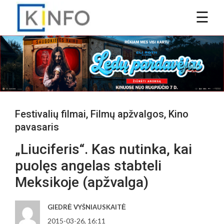
Festivalių filmai
,
Filmų apžvalgos
,
Kino
pavasaris
„Liuciferis“. Kas nutinka, kai
puolęs angelas stabteli
Meksikoje (apžvalga)
GIEDRĖ VYŠNIAUSKAITĖ
2015-03-26, 16:11