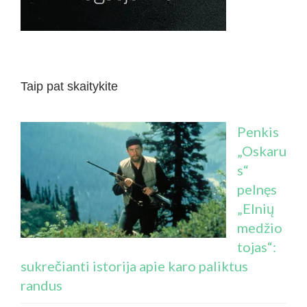
Taip pat skaitykite
Penkis
„Oskaru
s“
pelnęs
„Elnių
medžio
tojas“:
sukrečianti istorija apie karo paliktus
randus