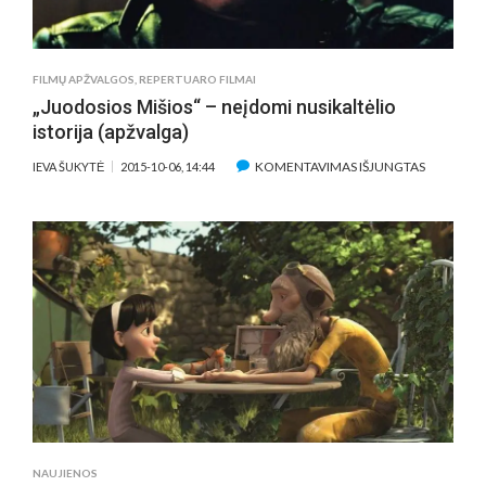
FILMŲ APŽVALGOS
,
REPERTUARO FILMAI
„Juodosios Mišios“ – neįdomi nusikaltėlio
istorija (apžvalga)
ĮRAŠE
KOMENTAVIMAS IŠJUNGTAS
IEVA ŠUKYTĖ
2015-10-06, 14:44
„JUODOS
MIŠIOS“
–
NEĮDOMI
NUSIKALT
ISTORIJA
(APŽVALG
NAUJIENOS