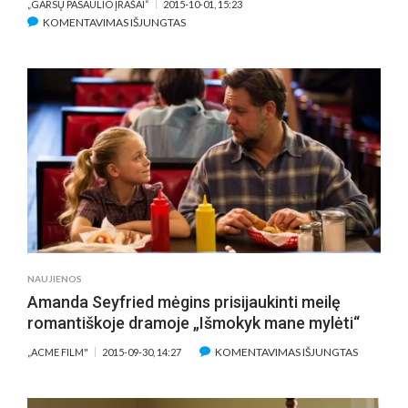
„GARSŲ PASAULIO ĮRAŠAI“
2015-10-01, 15:23
ĮRAŠE
KOMENTAVIMAS IŠJUNGTAS
LUCAS
BESSONAS
NAUJAME
„TRANSPORTERYJE“
DIDINA
GREIČIO
RIBĄ
NAUJIENOS
Amanda Seyfried mėgins prisijaukinti meilę
romantiškoje dramoje „Išmokyk mane mylėti“
ĮRAŠE
KOMENTAVIMAS IŠJUNGTAS
„ACME FILM"
2015-09-30, 14:27
AMANDA
SEYFRIED