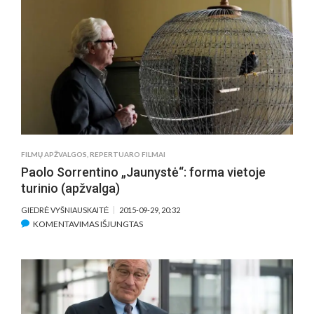
MĖGINS
PRISIJAUK
MEILĘ
ROMANTI
DRAMOJE
„IŠMOKY
MANE
MYLĖTI“
FILMŲ APŽVALGOS
,
REPERTUARO FILMAI
Paolo Sorrentino „Jaunystė“: forma vietoje
turinio (apžvalga)
GIEDRĖ VYŠNIAUSKAITĖ
2015-09-29, 20:32
ĮRAŠE
KOMENTAVIMAS IŠJUNGTAS
PAOLO
SORRENTINO
„JAUNYSTĖ“:
FORMA
VIETOJE
TURINIO