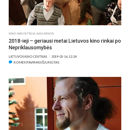
KINO INDUSTRIJA
,
NAUJIENOS
2018-ieji – geriausi metai Lietuvos kino rinkai po
Nepriklausomybės
LIETUVOS KINO CENTRAS
2019-01-16, 12:24
ĮRAŠE
KOMENTAVIMAS IŠJUNGTAS
2018-
IEJI
–
GERIAUSI
METAI
LIETUVOS
KINO
RINKAI
PO
NEPRIKLAUSOMYBĖS