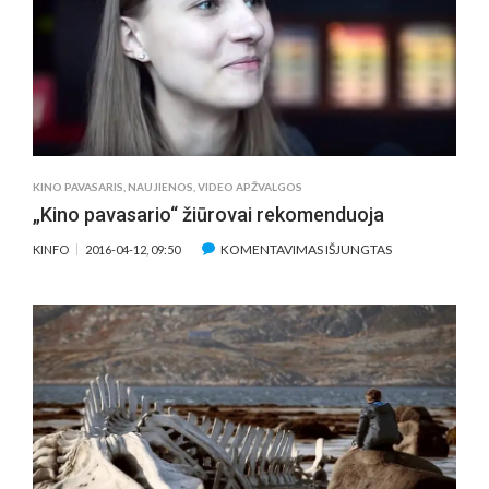
GRUPĘ
KINO PAVASARIS
,
NAUJIENOS
,
VIDEO APŽVALGOS
„Kino pavasario“ žiūrovai rekomenduoja
ĮRAŠE
KOMENTAVIMAS IŠJUNGTAS
KINFO
2016-04-12, 09:50
„KINO
PAVASARIO“
ŽIŪROVAI
REKOMENDUO