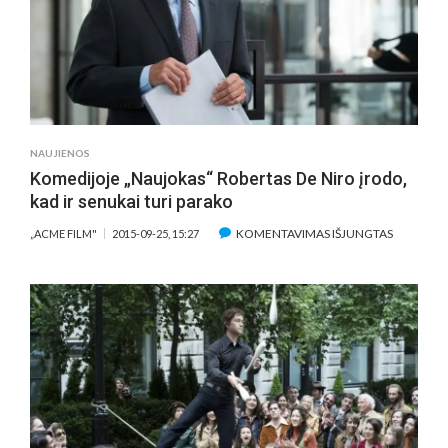
(APŽVALGA)
NAUJIENOS
Komedijoje „Naujokas“ Robertas De Niro įrodo,
kad ir senukai turi parako
ĮRAŠE
KOMENTAVIMAS IŠJUNGTAS
„ACME FILM"
2015-09-25, 15:27
KOMEDIJ
„NAUJOK
ROBERTA
DE
NIRO
ĮRODO,
KAD
IR
SENUKAI
TURI