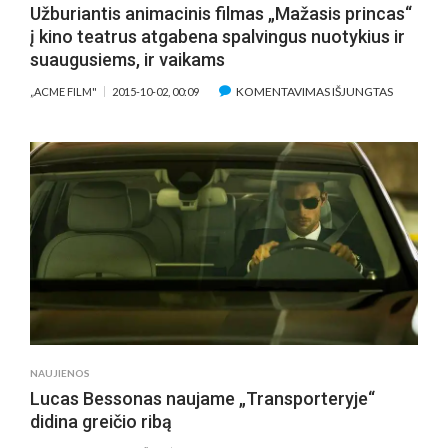
Užburiantis animacinis filmas „Mažasis princas“
į kino teatrus atgabena spalvingus nuotykius ir
suaugusiems, ir vaikams
ĮRAŠE
KOMENTAVIMAS IŠJUNGTAS
„ACME FILM"
2015-10-02, 00:09
UŽBURIAN
ANIMACIN
FILMAS
„MAŽASIS
PRINCAS“
Į
KINO
TEATRUS
ATGABEN
SPALVING
NUOTYKI
IR
SUAUGUS
NAUJIENOS
IR
Lucas Bessonas naujame „Transporteryje“
VAIKAMS
didina greičio ribą