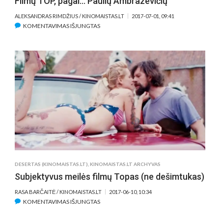
Filmų TOP, pagal… Paulių Ambrazevičių
ALEKSANDRAS RIMDŽIUS / KINOMAISTAS.LT
2017-07-01, 09:41
ĮRAŠE
KOMENTAVIMAS IŠJUNGTAS
FILMŲ
TOP,
PAGAL…
PAULIŲ
AMBRAZEVIČIŲ
DESERTAS (KINOMAISTAS.LT)
,
KINOMAISTAS.LT ARCHYVAS
Subjektyvus meilės filmų Topas (ne dešimtukas)
RASA BARČAITĖ / KINOMAISTAS.LT
2017-06-10, 10:34
ĮRAŠE
KOMENTAVIMAS IŠJUNGTAS
SUBJEKTYVUS