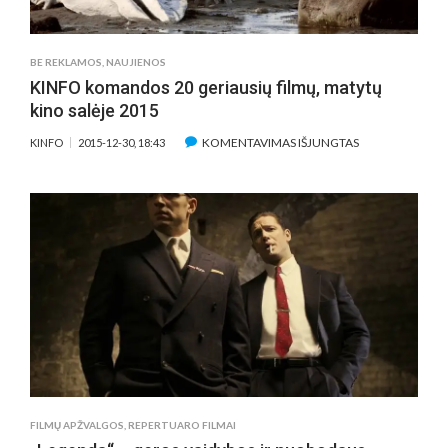
BE REKLAMOS
,
NAUJIENOS
KINFO komandos 20 geriausių filmų, matytų
kino salėje 2015
ĮRAŠE
KOMENTAVIMAS IŠJUNGTAS
KINFO
2015-12-30, 18:43
KINFO
KOMANDOS
20
GERIAUSIŲ
FILMŲ,
MATYTŲ
KINO
SALĖJE
2015
FILMŲ APŽVALGOS
,
REPERTUARO FILMAI