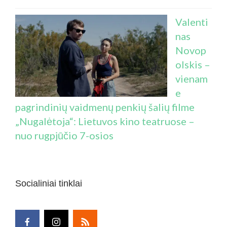
Valenti
nas
Novop
olskis –
vienam
e
pagrindinių vaidmenų penkių šalių filme
„Nugalėtoja“: Lietuvos kino teatruose –
nuo rugpjūčio 7-osios
Socialiniai tinklai