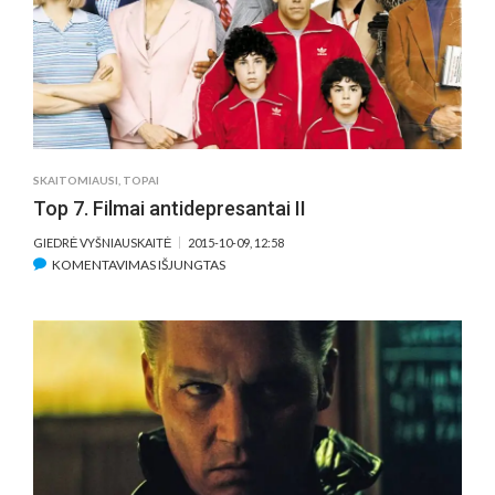
TELEFONU
SKAITOMIAUSI
,
TOPAI
Top 7. Filmai antidepresantai II
GIEDRĖ VYŠNIAUSKAITĖ
2015-10-09, 12:58
ĮRAŠE
KOMENTAVIMAS IŠJUNGTAS
TOP
7.
FILMAI
ANTIDEPRESANTAI
II