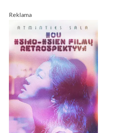
„KUNIGO
NAUDĄ
Reklama
VELNIAI
GAUDO“