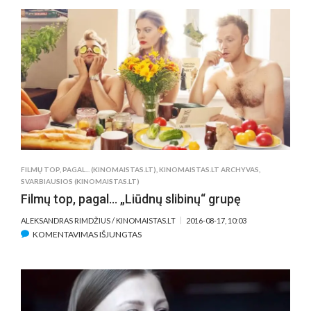
MEILĖS
FILMŲ
TOPAS
(NE
DEŠIMTUKAS)
FILMŲ TOP, PAGAL... (KINOMAISTAS.LT)
,
KINOMAISTAS.LT ARCHYVAS
,
SVARBIAUSIOS (KINOMAISTAS.LT)
Filmų top, pagal… „Liūdnų slibinų“ grupę
ALEKSANDRAS RIMDŽIUS / KINOMAISTAS.LT
2016-08-17, 10:03
ĮRAŠE
KOMENTAVIMAS IŠJUNGTAS
FILMŲ
TOP,
PAGAL…
„LIŪDNŲ
SLIBINŲ“