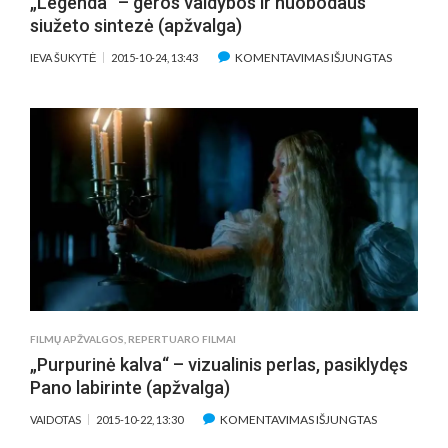
„Legenda“ – geros vaidybos ir nuobodaus
siužeto sintezė (apžvalga)
ĮRAŠE
KOMENTAVIMAS IŠJUNGTAS
IEVA ŠUKYTĖ
2015-10-24, 13:43
„LEGENDA
–
GEROS
VAIDYBOS
IR
NUOBOD
SIUŽETO
SINTEZĖ
(APŽVALG
FILMŲ APŽVALGOS
,
REPERTUARO FILMAI
„Purpurinė kalva“ – vizualinis perlas, pasiklydęs
Pano labirinte (apžvalga)
ĮRAŠE
KOMENTAVIMAS IŠJUNGTAS
VAIDOTAS
2015-10-22, 13:30
„PURPURINĖ