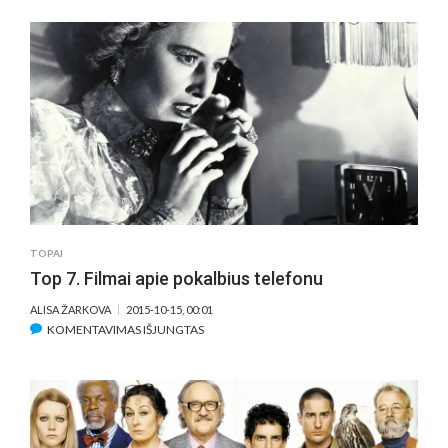
KALVA“
–
VIZUALINIS
PERLAS,
PASIKLYDĘS
PANO
LABIRINTE
(APŽVALGA)
TOPAI
Top 7. Filmai apie pokalbius telefonu
ALISA ŽARKOVA
2015-10-15, 00:01
ĮRAŠE
KOMENTAVIMAS IŠJUNGTAS
TOP
7.
FILMAI
APIE
POKALBIUS