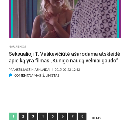
IUS
IR
AREŠTĄ,
IR
ŠLOVĘ
NAUJIENOS
Seksualioji T. Vaškevičiūtė ašarodama atskleidė
apie ką yra filmas „Kunigo naudą velniai gaudo“
PRANEŠIMAS ŽINIASKLAIDAI
2015-09-23, 12:43
ĮRAŠE
KOMENTAVIMAS IŠJUNGTAS
SEKSUALIOJI
T.
VAŠKEVIČIŪTĖ
AŠARODAMA
ATSKLEIDĖ
APIE
Įrašų
1
2
3
4
5
6
7
8
KĄ
KITAS
puslapiavimas
YRA
FILMAS