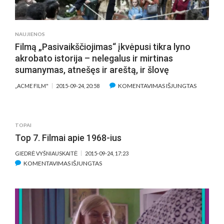
PARAKO
NAUJIENOS
Filmą „Pasivaikščiojimas“ įkvėpusi tikra lyno
akrobato istorija – nelegalus ir mirtinas
sumanymas, atnešęs ir areštą, ir šlovę
ĮRAŠE
KOMENTAVIMAS IŠJUNGTAS
„ACME FILM"
2015-09-24, 20:58
FILMĄ
„PASIVAI
ĮKVĖPUSI
TOPAI
TIKRA
Top 7. Filmai apie 1968-ius
LYNO
AKROBAT
GIEDRĖ VYŠNIAUSKAITĖ
2015-09-24, 17:23
ISTORIJA
ĮRAŠE
KOMENTAVIMAS IŠJUNGTAS
–
TOP
NELEGAL
7.
IR
FILMAI
MIRTINAS
APIE
SUMANYM
1968-
ATNEŠĘS