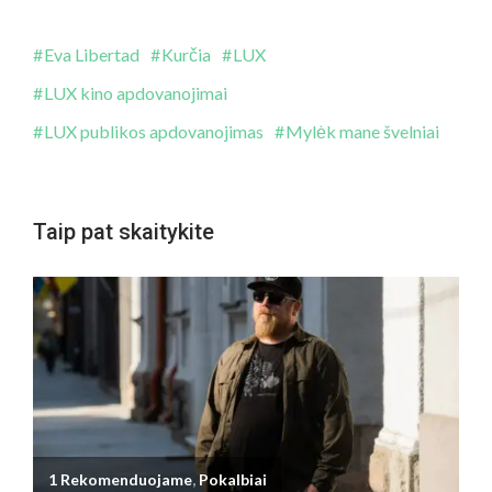
Eva Libertad
Kurčia
LUX
LUX kino apdovanojimai
LUX publikos apdovanojimas
Mylėk mane švelniai
Taip pat skaitykite