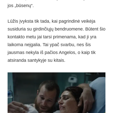
jos „būsenų“.
Lūžis įvyksta tik tada, kai pagrindinė veikėja
susiduria su girdinčiųjų bendruomene. Būtent šio
kontakto metu jai tarsi primenama, kad ji yra
laikoma neįgalia. Tai ypač svarbu, nes šis
jausmas nekyla iš pačios Angelos, o kaip tik
atsiranda santykyje su kitais.