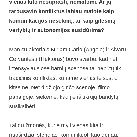
vienas kito nesuprasti, nematomi. Ar jų
tarpusavio konfliktus labiau matote kaip
komunikacijos nesėkmę, ar kaip gilesnių
vertybių ir autonomijos susidūrimą?
Man su aktoriais Miriam Garlo (Angela) ir Alvaru
Cervantesu (Hektoras) buvo svarbu, kad net
intensyviausiose barnių scenose tai nebūtų tik
tradicinis konfliktas, kuriame vienas teisus, o
kitas ne. Net didžiojo ginčo scenoje, filmo
pabaigoje, siekėme, kad jie iš tikrųjų bandytų
susikalbėti.
Tai du žmonės, kurie myli vienas kitą ir
nuoširdžiai stengiasi komunikuoti kuo geriau,