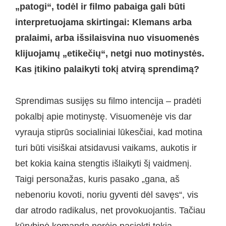
„patogi“, todėl ir filmo pabaiga gali būti
interpretuojama skirtingai: Klemans arba
pralaimi, arba išsilaisvina nuo visuomenės
klijuojamų „etikečių“, netgi nuo motinystės.
Kas įtikino palaikyti tokį atvirą sprendimą?
Sprendimas susijęs su filmo intencija – pradėti
pokalbį apie motinystę. Visuomenėje vis dar
vyrauja stiprūs socialiniai lūkesčiai, kad motina
turi būti visiškai atsidavusi vaikams, aukotis ir
bet kokia kaina stengtis išlaikyti šį vaidmenį.
Taigi personažas, kuris pasako „gana, aš
nebenoriu kovoti, noriu gyventi dėl savęs“, vis
dar atrodo radikalus, net provokuojantis. Tačiau
kūrybinė komanda norėjo pasiekti tokią