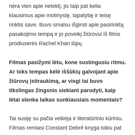
nėra vien apie netektį, jis taip pat kelia
klausimus apie motinystę, tapatybę ir teisę
rinktis save. Buvo smalsu išgirsti apie pasirinktą
pasakojimo tempą ir jo poveikį žiūrovui iš filmo
prodiuserės Rachel Khan lūpų.
Filmas pasižymi lėtu, kone sustingusiu ritmu.
Ar toks tempas kėlė iššūkių galvojant apie
žiūrovų įsitraukimą, ar visgi tai buvo
tikslingas žingsnis siekiant parodyti, kaip
lėtai slenka laikas sunkiausiais momentais?
Tai susiję su pačia veikėja ir literatūrinio kūriniu.
Filmas remiasi Constant Debré knyga tokiu pat