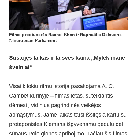
Filmo prodiuserės Rachel Khan ir Raphaëlle Delauche
© European Parliament
Sustojęs laikas ir laisvės kaina „Mylėk mane
švelniai“
Visai kitokiu ritmu istorija pasakojama A. C.
Cambet kūrinyje – filmas lėtas, sutelkiantis
dėmesį į vidinius pagrindinės veikėjos
apmąstymus. Jame laikas tarsi išsitęsia kartu su
protagonistės Klemans išgyvenamu gedulu dėl
sūnaus Polo globos apribojimo. Tačiau šis filmas