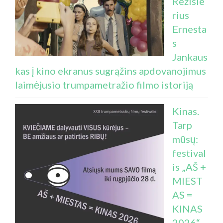
Režisie
rius
Ernesta
s
Jankaus
kas į kino ekranus sugrąžins apdovanojimus
laimėjusio trumpametražio filmo istoriją
Kinas.
Tarp
mūsų:
festival
is „AŠ +
MIEST
AS =
KINAS
2026“