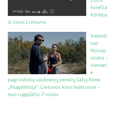
kviečia
kūrėjus
iš visos Lietuvos
Valenti
nas
Novop
olskis –
vienam
e
pagrindinių vaidmenų penkių šalių filme
„Nugalėtoja“: Lietuvos kino teatruose –
nuo rugpjūčio 7-osios