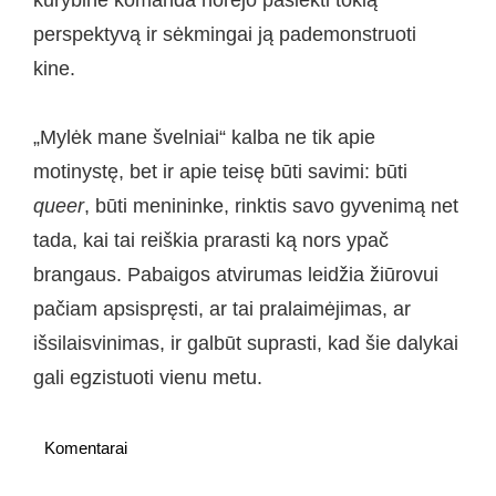
perspektyvą ir sėkmingai ją pademonstruoti
kine.
„Mylėk mane švelniai“ kalba ne tik apie
motinystę, bet ir apie teisę būti savimi: būti
queer
, būti menininke, rinktis savo gyvenimą net
tada, kai tai reiškia prarasti ką nors ypač
brangaus. Pabaigos atvirumas leidžia žiūrovui
pačiam apsispręsti, ar tai pralaimėjimas, ar
išsilaisvinimas, ir galbūt suprasti, kad šie dalykai
gali egzistuoti vienu metu.
Komentarai