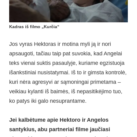
Kadras iš filmo „Kurčia“
Jos vyras Hektoras ir motina myli ją ir nori
apsaugoti, tačiau taip pat suvokia, kad Angelai
teks vienai suktis pasaulyje, kuriame egzistuoja
išankstiniai nusistatymai. Iš to ir gimsta kontrolė,
kuri nėra agresyvi ar sąmoningai primetama –
veikiau kylanti iš baimės, iš nepasitikėjimo tuo,
ko patys iki galo nesuprantame.
Jei kalbėtume apie Hektoro ir Angelos
santykius, abu partneriai filme jaučiasi