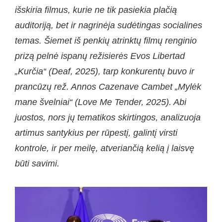
išskiria filmus, kurie ne tik pasiekia plačią
auditoriją, bet ir nagrinėja sudėtingas socialines
temas. Šiemet iš penkių atrinktų filmų renginio
prizą pelnė ispanų režisierės Evos Libertad
„Kurčia“ (Deaf, 2025), tarp konkurentų buvo ir
prancūzų rež. Annos Cazenave Cambet „Mylėk
mane švelniai“ (Love Me Tender, 2025). Abi
juostos, nors jų tematikos skirtingos, analizuoja
artimus santykius per rūpestį, galintį virsti
kontrole, ir per meilę, atveriančią kelią į laisvę
būti savimi.