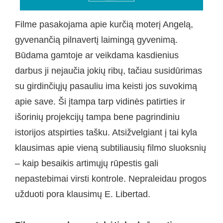
Filme pasakojama apie kurčią moterį Angelą,
gyvenančią pilnavertį laimingą gyvenimą.
Būdama gamtoje ar veikdama kasdienius
darbus ji nejaučia jokių ribų, tačiau susidūrimas
su girdinčiųjų pasauliu ima keisti jos suvokimą
apie save. Ši įtampa tarp vidinės patirties ir
išorinių projekcijų tampa bene pagrindiniu
istorijos atspirties tašku. Atsižvelgiant į tai kyla
klausimas apie vieną subtiliausių filmo sluoksnių
– kaip besaikis artimųjų rūpestis gali
nepastebimai virsti kontrole. Nepraleidau progos
užduoti pora klausimų E. Libertad.