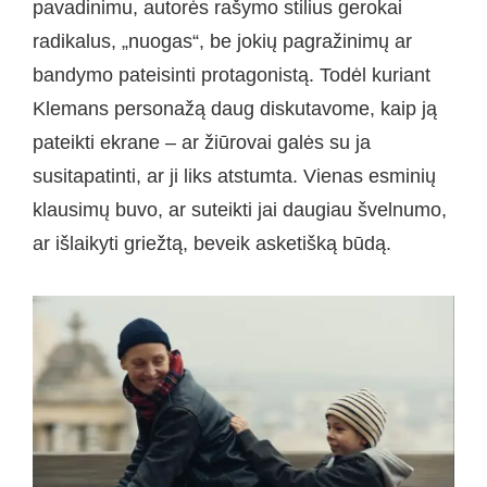
pavadinimu, autorės rašymo stilius gerokai
radikalus, „nuogas“, be jokių pagražinimų ar
bandymo pateisinti protagonistą. Todėl kuriant
Klemans personažą daug diskutavome, kaip ją
pateikti ekrane – ar žiūrovai galės su ja
susitapatinti, ar ji liks atstumta. Vienas esminių
klausimų buvo, ar suteikti jai daugiau švelnumo,
ar išlaikyti griežtą, beveik asketišką būdą.