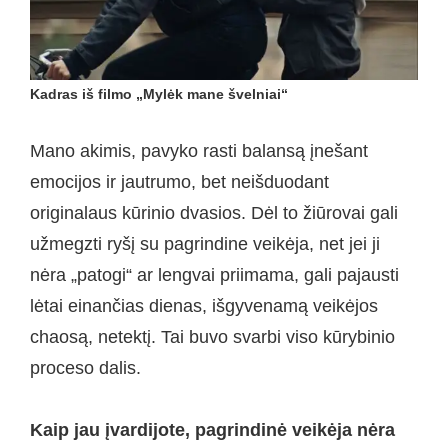
Kadras iš filmo „Mylėk mane švelniai“
Mano akimis, pavyko rasti balansą įnešant
emocijos ir jautrumo, bet neišduodant
originalaus kūrinio dvasios. Dėl to žiūrovai gali
užmegzti ryšį su pagrindine veikėja, net jei ji
nėra „patogi“ ar lengvai priimama, gali pajausti
lėtai einančias dienas, išgyvenamą veikėjos
chaosą, netektį. Tai buvo svarbi viso kūrybinio
proceso dalis.
Kaip jau įvardijote, pagrindinė veikėja nėra