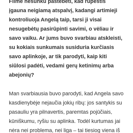
Filme nesunku pastebėti, kad rūpestis
įgauna neigiamą atspalvį, kadangi artimieji
kontroliuoja Angelą taip, tarsi ji visai
nesugebėtų pasirūpinti savimi, o vėliau ir
savo vaiku. Ar jums buvo svarbiau atskleisti,
su kokiais sunkumais susiduria kurčiasis
savo aplinkoje, ar tik parodyti, kaip kiti
siūlosi padėti, vedami gerų ketinimų arba
abejonių?
Man svarbiausia buvo parodyti, kad Angela savo
kasdienybėje nejaučia jokių ribų: jos santykis su
pasauliu yra pilnavertis, paremtas pojūčiais,
kūniškumu, ryšiu su aplinka. Todėl kurtumas jai
nėra nei problema, nei liga – tai tiesiog viena iš