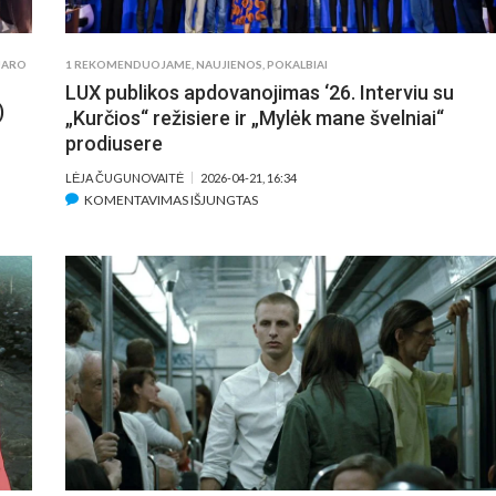
UARO
1 REKOMENDUOJAME
,
NAUJIENOS
,
POKALBIAI
LUX publikos apdovanojimas ‘26. Interviu su
)
„Kurčios“ režisiere ir „Mylėk mane švelniai“
prodiusere
LĖJA ČUGUNOVAITĖ
2026-04-21, 16:34
ĮRAŠE
KOMENTAVIMAS IŠJUNGTAS
LUX
PUBLIKOS
APDOVANOJIMAS
‘26.
INTERVIU
SU
„KURČIOS“
REŽISIERE
IR
„MYLĖK
MANE
ŠVELNIAI“