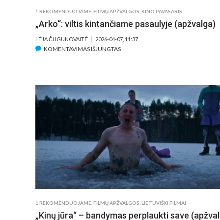
1 REKOMENDUOJAME
,
FILMŲ APŽVALGOS
,
KINO PAVASARIS
„Arko“: viltis kintančiame pasaulyje (apžvalga)
LĖJA ČUGUNOVAITĖ
2026-04-07, 11:37
ĮRAŠE
KOMENTAVIMAS IŠJUNGTAS
„ARKO“:
VILTIS
KINTANČIAME
PASAULYJE
(APŽVALGA)
1 REKOMENDUOJAME
,
FILMŲ APŽVALGOS
,
LIETUVIŠKI FILMAI
„Kinų jūra“ – bandymas perplaukti save (apžva