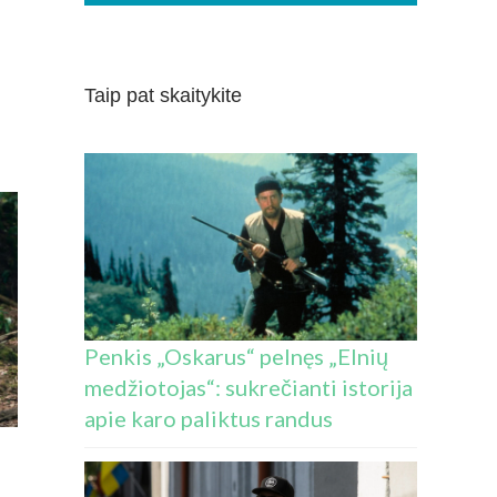
Taip pat skaitykite
Penkis „Oskarus“ pelnęs „Elnių
medžiotojas“: sukrečianti istorija
apie karo paliktus randus