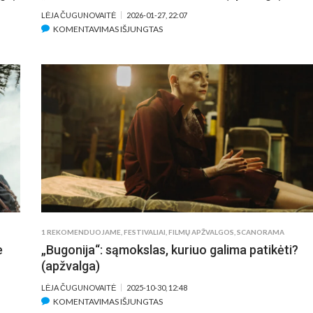
LĖJA ČUGUNOVAITĖ
2026-01-27, 22:07
ĮRAŠE
KOMENTAVIMAS IŠJUNGTAS
„HAMNETAS“
–
KOVA
SU
NETEKTIMI
(APŽVALGA)
1 REKOMENDUOJAME
,
FESTIVALIAI
,
FILMŲ APŽVALGOS
,
SCANORAMA
e
„Bugonija“: sąmokslas, kuriuo galima patikėti?
(apžvalga)
LĖJA ČUGUNOVAITĖ
2025-10-30, 12:48
ĮRAŠE
KOMENTAVIMAS IŠJUNGTAS