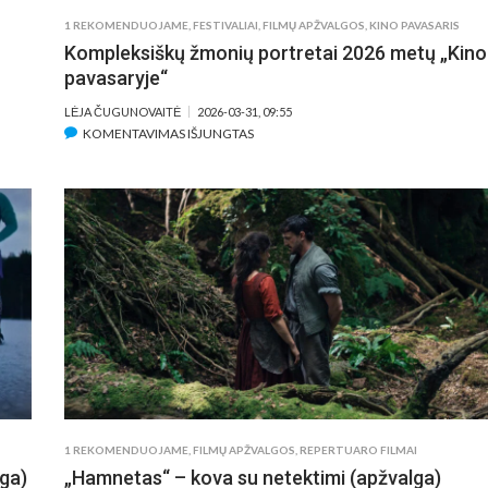
PRODIUSERE
1 REKOMENDUOJAME
,
FESTIVALIAI
,
FILMŲ APŽVALGOS
,
KINO PAVASARIS
Kompleksiškų žmonių portretai 2026 metų „Kino
pavasaryje“
LĖJA ČUGUNOVAITĖ
2026-03-31, 09:55
ĮRAŠE
KOMENTAVIMAS IŠJUNGTAS
KOMPLEKSIŠKŲ
ŽMONIŲ
PORTRETAI
2026
METŲ
„KINO
PAVASARYJE“
1 REKOMENDUOJAME
,
FILMŲ APŽVALGOS
,
REPERTUARO FILMAI
lga)
„Hamnetas“ – kova su netektimi (apžvalga)