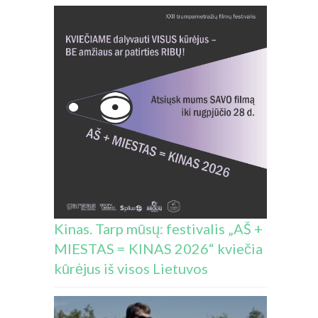
Kinas. Tarp mūsų: festivalis „AŠ +
MIESTAS = KINAS 2026“ kviečia
kūrėjus iš visos Lietuvos