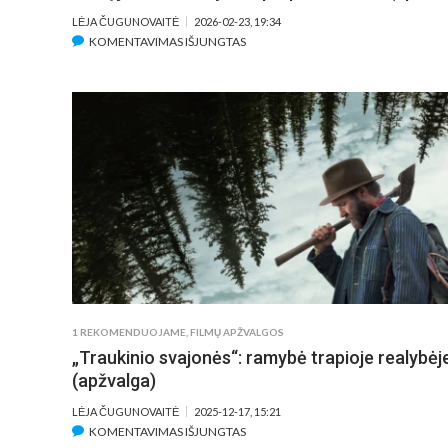
LĖJA ČUGUNOVAITĖ
2026-02-23, 19:34
ĮRAŠE
KOMENTAVIMAS IŠJUNGTAS
„KINŲ
JŪRA“
–
BANDYMAS
PERPLAUKTI
SAVE
(APŽVALGA)
1 REKOMENDUOJAME
,
FILMŲ APŽVALGOS
„Traukinio svajonės“: ramybė trapioje realybėj
(apžvalga)
LĖJA ČUGUNOVAITĖ
2025-12-17, 15:21
ĮRAŠE
KOMENTAVIMAS IŠJUNGTAS