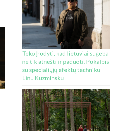
Teko įrodyti, kad lietuviai sugeba
ne tik atnešti ir paduoti. Pokalbis
su specialiųjų efektų techniku
Linu Kuzminsku