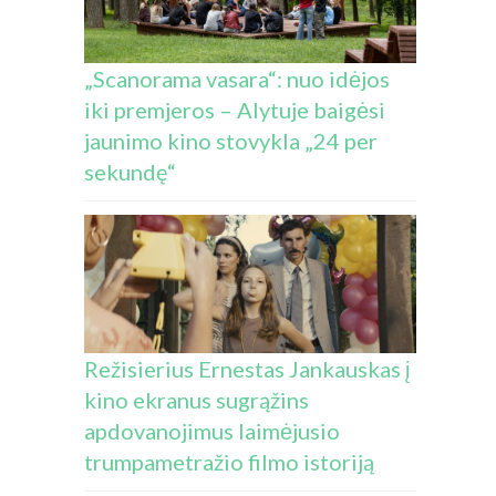
„Scanorama vasara“: nuo idėjos
iki premjeros – Alytuje baigėsi
jaunimo kino stovykla „24 per
sekundę“
Režisierius Ernestas Jankauskas į
kino ekranus sugrąžins
apdovanojimus laimėjusio
trumpametražio filmo istoriją