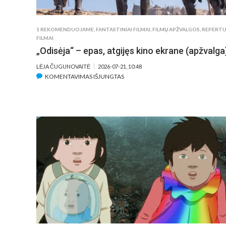
1 REKOMENDUOJAME
,
FANTASTINIAI FILMAI
,
FILMŲ APŽVALGOS
,
REPERT
FILMAI
„Odisėja“ – epas, atgijęs kino ekrane (apžvalga
LĖJA ČUGUNOVAITĖ
2026-07-21, 10:48
ĮRAŠE
KOMENTAVIMAS IŠJUNGTAS
„ODISĖJA“
–
EPAS,
ATGIJĘS
KINO
EKRANE
(APŽVALGA)