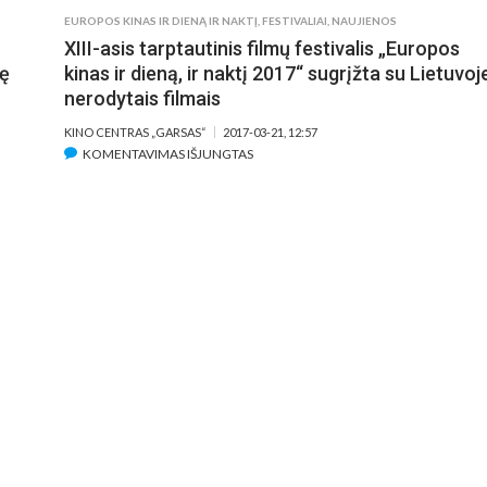
EUROPOS KINAS IR DIENĄ IR NAKTĮ
,
FESTIVALIAI
,
NAUJIENOS
XIII-asis tarptautinis filmų festivalis „Europos
tę
kinas ir dieną, ir naktį 2017“ sugrįžta su Lietuvoj
nerodytais filmais
KINO CENTRAS „GARSAS“
2017-03-21, 12:57
ĮRAŠE
KOMENTAVIMAS IŠJUNGTAS
XIII-
ASIS
TARPTAUTINIS
FILMŲ
FESTIVALIS
„EUROPOS
KINAS
IR
DIENĄ,
IR
NAKTĮ
2017“
SUGRĮŽTA
SU