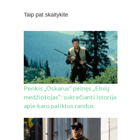
Taip pat skaitykite
Penkis „Oskarus“ pelnęs „Elnių
medžiotojas“: sukrečianti istorija
apie karo paliktus randus