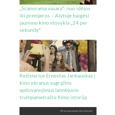
„Scanorama vasara“: nuo idėjos
iki premjeros – Alytuje baigėsi
jaunimo kino stovykla „24 per
sekundę“
Režisierius Ernestas Jankauskas į
kino ekranus sugrąžins
apdovanojimus laimėjusio
trumpametražio filmo istoriją