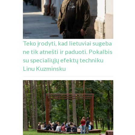
Teko įrodyti, kad lietuviai sugeba
ne tik atnešti ir paduoti. Pokalbis
su specialiųjų efektų techniku
Linu Kuzminsku