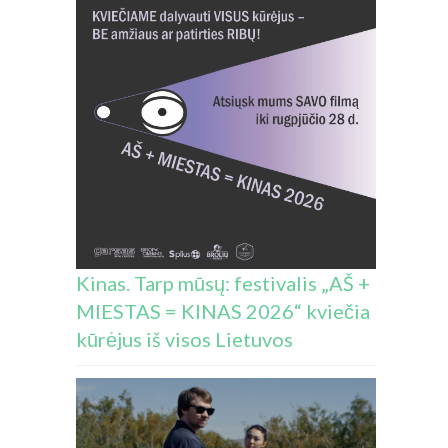
Kinas. Tarp mūsų: festivalis „AŠ +
MIESTAS = KINAS 2026“ kviečia
kūrėjus iš visos Lietuvos