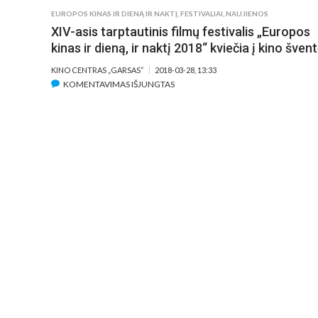
EUROPOS KINAS IR DIENĄ IR NAKTĮ
,
FESTIVALIAI
,
NAUJIENOS
XIV-asis tarptautinis filmų festivalis „Europos
kinas ir dieną, ir naktį 2018“ kviečia į kino šven
KINO CENTRAS „GARSAS“
2018-03-28, 13:33
ĮRAŠE
KOMENTAVIMAS IŠJUNGTAS
XIV-
ASIS
TARPTAUTINIS
FILMŲ
FESTIVALIS
„EUROPOS
KINAS
IR
DIENĄ,
IR
NAKTĮ
2018“
KVIEČIA
Į
KINO