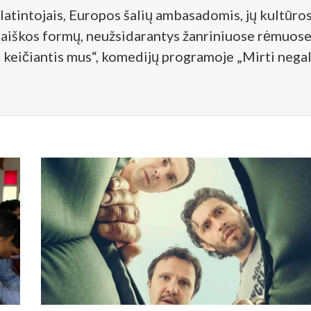
atintojais, Europos šalių ambasadomis, jų kultūros 
raiškos formų, neužsidarantys žanriniuose rėmuose 
 keičiantis mus“, komedijų programoje „Mirti negal