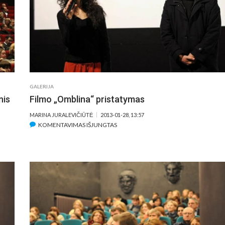
„BEGALINIS
KORIDORIUS“
GALERIJA
nis
Filmo „Omblina“ pristatymas
MARINA JURALEVIČIŪTĖ
2013-01-28, 13:57
ĮRAŠE
KOMENTAVIMAS IŠJUNGTAS
FILMO
„OMBLINA“
PRISTATYMAS