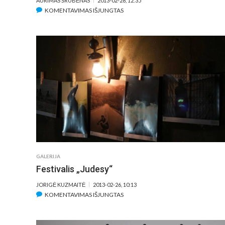
AURIMAS ŠRUBĖNAS
2013-02-28, 12:35
ĮRAŠE
KOMENTAVIMAS IŠJUNGTAS
„VOKIŠKO
KINO
DIENOS“
SPAUDOS
KONFERENCIJA
GALERIJA
Festivalis „Judesy“
JORIGĖ KUZMAITĖ
2013-02-26, 10:13
ĮRAŠE
KOMENTAVIMAS IŠJUNGTAS
FESTIVALIS
„JUDESY“