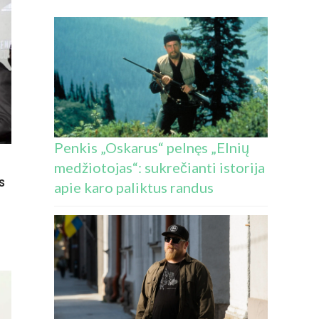
Penkis „Oskarus“ pelnęs „Elnių
medžiotojas“: sukrečianti istorija
s
apie karo paliktus randus