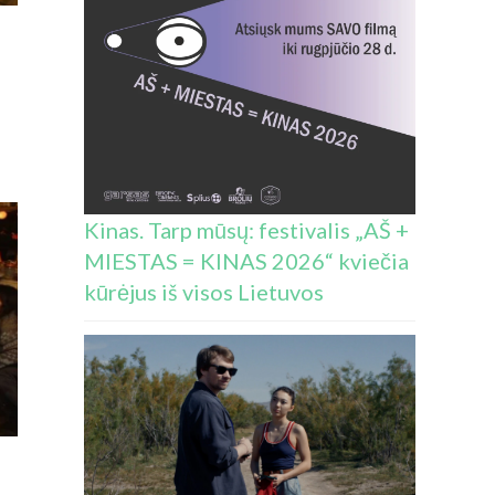
Kinas. Tarp mūsų: festivalis „AŠ +
MIESTAS = KINAS 2026“ kviečia
kūrėjus iš visos Lietuvos