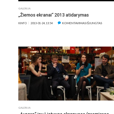
GALERIJA
„Žiemos ekranai“ 2013 atidarymas
ĮRAŠE
KOMENTAVIMAS IŠJUNGTAS
KINFO
2013-01-24, 13:54
„ŽIEMO
EKRANA
2013
ATIDAR
GALERIJA