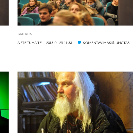
GALERIJA
ĮR
KOMENTAVIMAS IŠJUNGTAS
AISTĖ TUMAITĖ
2013-01-25, 11:33