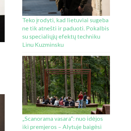
Teko įrodyti, kad lietuviai sugeba
ne tik atnešti ir paduoti. Pokalbis
su specialiųjų efektų techniku
Linu Kuzminsku
„Scanorama vasara“: nuo idėjos
iki premjeros – Alytuje baigėsi