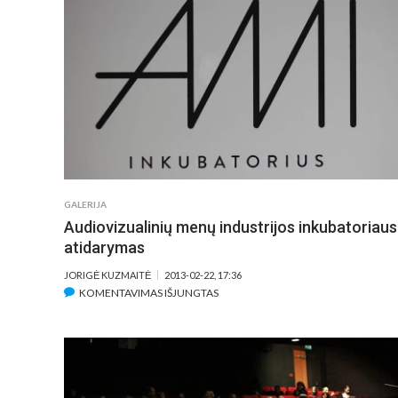
GALERIJA
Audiovizualinių menų industrijos inkubatoriaus
atidarymas
JORIGĖ KUZMAITĖ
2013-02-22, 17:36
ĮRAŠE
KOMENTAVIMAS IŠJUNGTAS
AUDIOVIZUALINIŲ
MENŲ
INDUSTRIJOS
INKUBATORIAUS
ATIDARYMAS