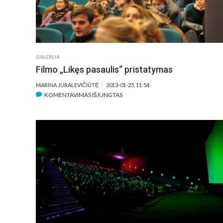
GALERIJA
Filmo „Likęs pasaulis“ pristatymas
MARINA JURALEVIČIŪTĖ
2013-01-25, 11:54
ĮRAŠE
KOMENTAVIMAS IŠJUNGTAS
FILMO
„LIKĘS
PASAULIS“
PRISTATYMAS