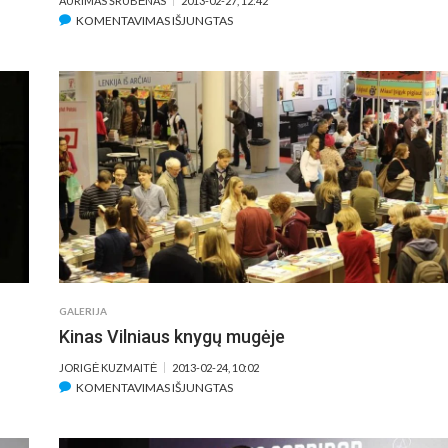
AURIMAS ŠRUBĖNAS
2013-02-27, 12:42
ĮRAŠE
KOMENTAVIMAS IŠJUNGTAS
FESTIVALIO
„KINO
PAVASARIS“
SPAUDOS
KONFERENCIJA
GALERIJA
Kinas Vilniaus knygų mugėje
JORIGĖ KUZMAITĖ
2013-02-24, 10:02
ĮRAŠE
KOMENTAVIMAS IŠJUNGTAS
KINAS
VILNIAUS