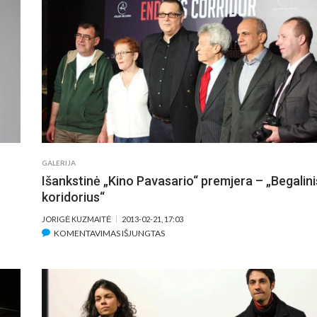
KNYGŲ
MUGĖJE
GALERIJA
Išankstinė „Kino Pavasario“ premjera – „Begalini
koridorius“
JORIGĖ KUZMAITĖ
2013-02-21, 17:03
ĮRAŠE
KOMENTAVIMAS IŠJUNGTAS
IŠANKSTINĖ
„KINO
PAVASARIO“
PREMJERA
–