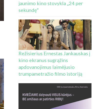
jaunimo kino stovykla „24 per
sekundę“
AŠE
Režisierius Ernestas Jankauskas į
kino ekranus sugrąžins
apdovanojimus laimėjusio
trumpametražio filmo istoriją