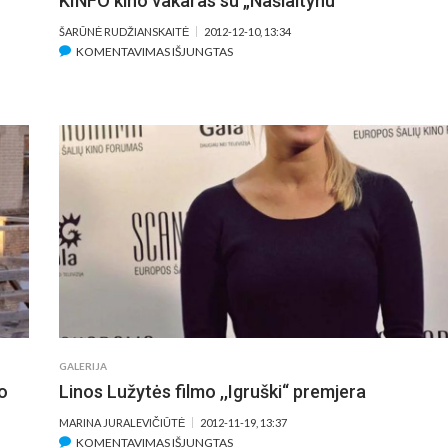
KINFO kino vakaras su „Našlaitynu“
ŠARŪNĖ RUDŽIANSKAITĖ
2012-12-10, 13:34
ĮRAŠE
KOMENTAVIMAS IŠJUNGTAS
KINFO
KINO
VAKARAS
SU
„NAŠLAITYNU“
GALERIJA
o
Linos Lužytės filmo ,,Igruški“ premjera
MARINA JURALEVIČIŪTĖ
2012-11-19, 13:37
ĮRAŠE
KOMENTAVIMAS IŠJUNGTAS