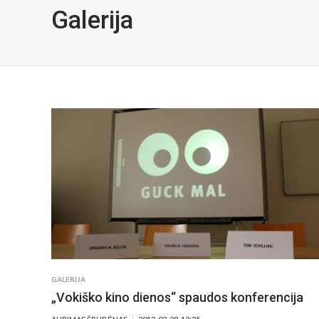
Galerija
GALERIJA
„Vokiško kino dienos“ spaudos konferencija