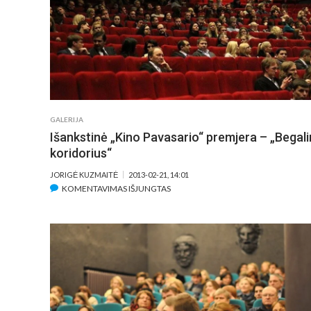
GALERIJA
Išankstinė „Kino Pavasario“ premjera – „Begali
koridorius“
JORIGĖ KUZMAITĖ
2013-02-21, 14:01
ĮRAŠE
KOMENTAVIMAS IŠJUNGTAS
IŠANKSTINĖ
„KINO
PAVASARIO“
PREMJERA
–
„BEGALINIS
KORIDORIUS“