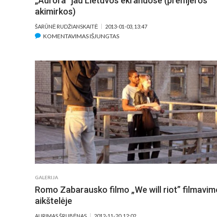
„Aurora“ jau Lietuvos ekranuose (premjeros
akimirkos)
ŠARŪNĖ RUDŽIANSKAITĖ
2013-01-03, 13:47
ĮRAŠE
KOMENTAVIMAS IŠJUNGTAS
„AURORA“
JAU
LIETUVOS
EKRANUOSE
(PREMJEROS
AKIMIRKOS)
GALERIJA
Romo Zabarausko filmo „We will riot” filmavim
aikštelėje
AURIMAS ŠRUBĖNAS
2012-11-20, 12:02