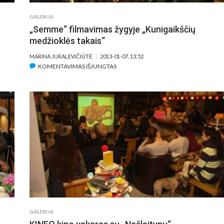
GALERIJA
„Semme“ filmavimas žygyje „Kunigaikščių
medžioklės takais“
S
MARINA JURALEVIČIŪTĖ
2013-01-07, 13:52
I“
ĮRAŠE
KOMENTAVIMAS IŠJUNGTAS
„SEMME“
YMAS
FILMAVIMAS
ŽYGYJE
„KUNIGAIKŠČIŲ
MEDŽIOKLĖS
TAKAIS“
GALERIJA