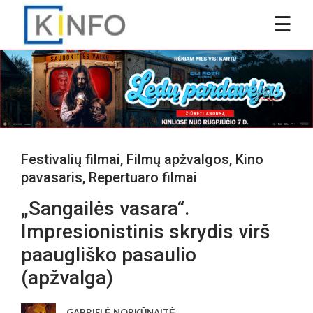
Festivalių filmai
,
Filmų apžvalgos
,
Kino
pavasaris
,
Repertuaro filmai
„Sangailės vasara“.
Impresionistinis skrydis virš
paaugliško pasaulio
(apžvalga)
GABRIELĖ NORKŪNAITĖ