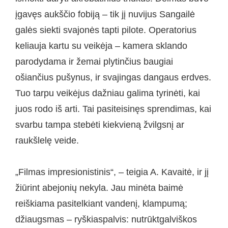
įgavęs aukščio fobiją – tik jį nuvijus Sangailė
galės siekti svajonės tapti pilote. Operatorius
keliauja kartu su veikėja – kamera sklando
parodydama ir žemai plytinčius baugiai
ošiančius pušynus, ir svajingas dangaus erdves.
Tuo tarpu veikėjus dažniau galima tyrinėti, kai
juos rodo iš arti. Tai pasiteisinęs sprendimas, kai
svarbu tampa stebėti kiekvieną žvilgsnį ar
raukšlelę veide.
„Filmas impresionistinis“, – teigia A. Kavaitė, ir jį
žiūrint abejonių nekyla. Jau minėta baimė
reiškiama pasitelkiant vandenį, klampumą;
džiaugsmas – ryškiaspalvis: nutrūktgalviškos