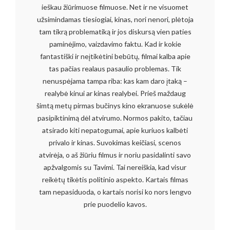
ieškau žiūrimuose filmuose. Net ir ne visuomet
užsimindamas tiesiogiai, kinas, nori nenori, plėtoja
tam tikrą problematiką ir jos diskursą vien paties
paminėjimo, vaizdavimo faktu. Kad ir kokie
fantastiški ir neįtikėtini bebūtų, filmai kalba apie
tas pačias realaus pasaulio problemas. Tik
nenuspėjama tampa riba: kas kam daro įtaką –
realybė kinui ar kinas realybei. Prieš maždaug
šimtą metų pirmas bučinys kino ekranuose sukėlė
pasipiktinimą dėl atvirumo. Normos pakito, tačiau
atsirado kiti nepatogumai, apie kuriuos kalbėti
privalo ir kinas. Suvokimas keičiasi, scenos
atvirėja, o aš žiūriu filmus ir noriu pasidalinti savo
apžvalgomis su Tavimi. Tai nereiškia, kad visur
reikėtų tikėtis politinio aspekto. Kartais filmas
tam nepasiduoda, o kartais norisi ko nors lengvo
prie puodelio kavos.