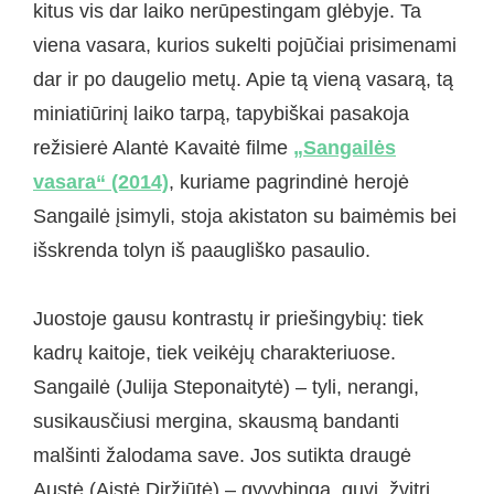
kitus vis dar laiko nerūpestingam glėbyje. Ta
viena vasara, kurios sukelti pojūčiai prisimenami
dar ir po daugelio metų. Apie tą vieną vasarą, tą
miniatiūrinį laiko tarpą, tapybiškai pasakoja
režisierė Alantė Kavaitė filme
„Sangailės
vasara“ (2014)
, kuriame pagrindinė herojė
Sangailė įsimyli, stoja akistaton su baimėmis bei
išskrenda tolyn iš paaugliško pasaulio.
Juostoje gausu kontrastų ir priešingybių: tiek
kadrų kaitoje, tiek veikėjų charakteriuose.
Sangailė (Julija Steponaitytė) – tyli, nerangi,
susikausčiusi mergina, skausmą bandanti
malšinti žalodama save. Jos sutikta draugė
Austė (Aistė Diržiūtė) – gyvybinga, guvi, žvitri