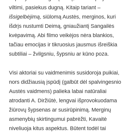
viltimi, pasiekus dugną. Kitaip tariant –
išsigelbėjimą
, siūlomą Austės, merginos, kuri
išdrįs nustumti Deimą, gniaužiantį Sangailės
kvėpavimą. Abi filmo veikėjos nėra blankios,
tačiau emocijas ir tikruosius jausmus išreiškia
subtiliai – žvilgsniu, šypsniu ar kūno poza.
Visi aktoriai su vaidmenimis susidoroja puikiai,
nors didžiausią įspūdį (galbūt dėl spalvingesnio
Austės vaidmens) palieka labai natūraliai
atrodanti A. Diržiūtė, lengvai išprovokuodama
žiūrovų šypsenas ar susirūpinimą. Merginų
asmenybių skirtingumui pabrėžti, Kavaitė
niveliuoja kitus aspektus. Būtent todėl tai