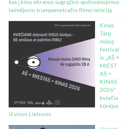
kas į kino ekranus sugrąžins apdovanojimus
laimėjusio trumpametražio filmo istoriją
Kinas.
Tarp
mūsų:
festival
is „AŠ +
MIEST
AS =
KINAS
2026“
kviečia
kūrėjus
iš visos Lietuvos