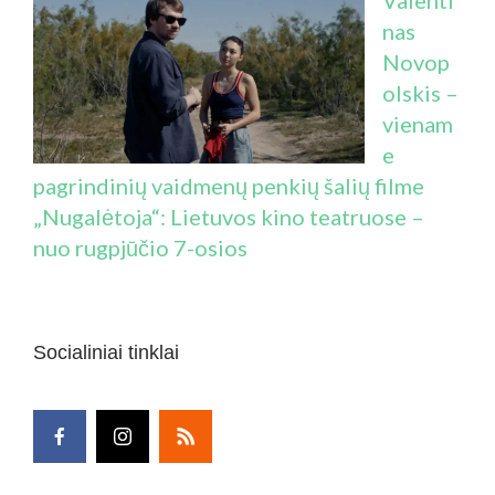
Valenti
nas
Novop
olskis –
vienam
e
pagrindinių vaidmenų penkių šalių filme
„Nugalėtoja“: Lietuvos kino teatruose –
nuo rugpjūčio 7-osios
Socialiniai tinklai