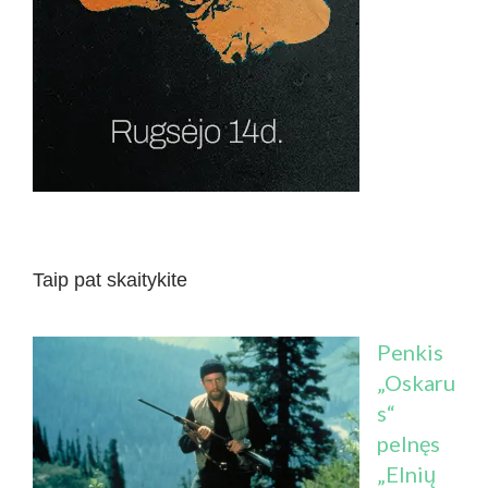
Taip pat skaitykite
Penkis
„Oskaru
s“
pelnęs
„Elnių