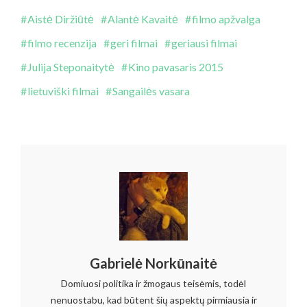
Aistė Diržiūtė
Alantė Kavaitė
filmo apžvalga
filmo recenzija
geri filmai
geriausi filmai
Julija Steponaitytė
Kino pavasaris 2015
lietuviški filmai
Sangailės vasara
Gabrielė Norkūnaitė
Domiuosi politika ir žmogaus teisėmis, todėl
nenuostabu, kad būtent šių aspektų pirmiausia ir