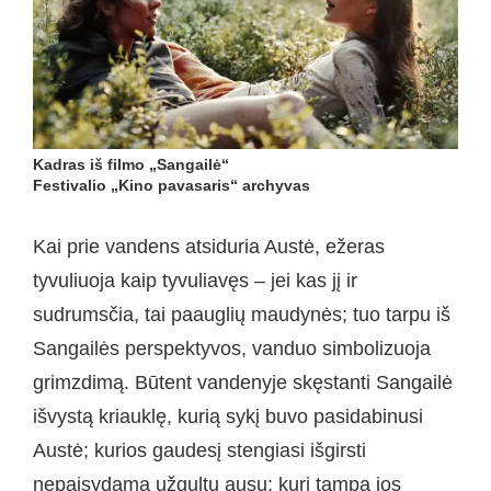
Kadras iš filmo „Sangailė“
Festivalio „Kino pavasaris“ archyvas
Kai prie vandens atsiduria Austė, ežeras
tyvuliuoja kaip tyvuliavęs – jei kas jį ir
sudrumsčia, tai paauglių maudynės; tuo tarpu iš
Sangailės perspektyvos, vanduo simbolizuoja
grimzdimą. Būtent vandenyje skęstanti Sangailė
išvystą kriauklę, kurią sykį buvo pasidabinusi
Austė; kurios gaudesį stengiasi išgirsti
nepaisydama užgultų ausų; kuri tampa jos