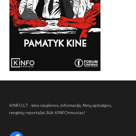
KINFO.LT - kino naujienos, informacija, filmų apžvalgos,
renginių reportažai. Būk KINFOrmuotas!