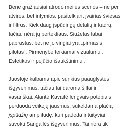
Bene gražiausiai atrodo meilės scenos – ne per
atviros, bet intymios, pasitelkiant įvairias šviesas
ir filtrus. Kiek daug įspūdingų detalių ir kadrų,
tačiau nėra jų pertekliaus. Siužetas labai
paprastas, bet ne jo vingiai yra „pirmasis
pilotas“. Pirmenybė teikiamai vizualumui.
Estetikos ir pojūčio išaukštinimui.
Juostoje kalbama apie sunkius paauglystės
išgyvenimus, tačiau tai daroma šiltai ir
vasariškai. Alantė Kavaitė lengvais potėpiais
perduoda veikėjų jausmus, sukeldama plačią
įspūdžių
amplitudę, kuri padeda intuityviai
suvokti Sangailės išgyvenimus. Tai nėra tik