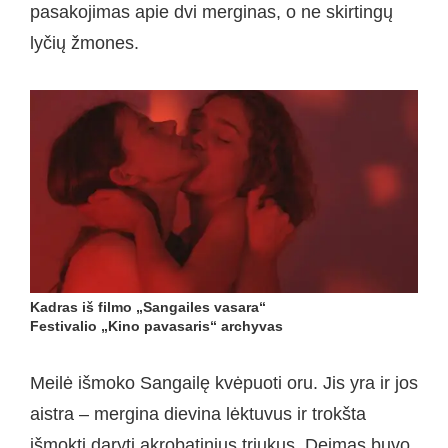
pasakojimas apie dvi merginas, o ne skirtingų
lyčių žmones.
Kadras iš filmo „Sangailes vasara“
Festivalio „Kino pavasaris“ archyvas
Meilė išmoko Sangailę kvėpuoti oru. Jis yra ir jos
aistra – mergina dievina lėktuvus ir trokšta
išmokti daryti akrobatinius triukus. Deimas buvo