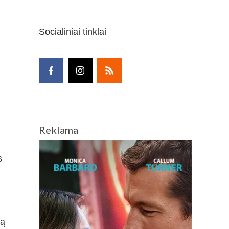
Socialiniai tinklai
Reklama
s
ną