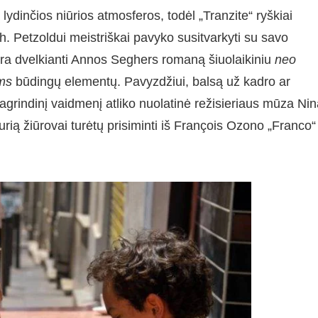
lydinčios niūrios atmosferos, todėl „Tranzite“ ryškiai
Ch. Petzoldui meistriškai pavyko susitvarkyti su savo
ra dvelkianti Annos Seghers romaną šiuolaikiniu
neo
ms
būdingų elementų. Pavyzdžiui, balsą už kadro ar
pagrindinį vaidmenį atliko nuolatinė režisieriaus mūza Ni
urią žiūrovai turėtų prisiminti iš François Ozono „Franco“