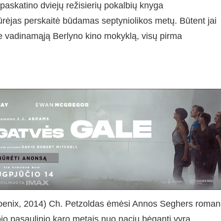
 paskatino dviejų režisierių pokalbių knyga
kūrėjas perskaitė būdamas septyniolikos metų. Būtent jai
pie vadinamąją Berlyno kino mokyklą, visų pirma
Phoenix, 2014) Ch. Petzoldas ėmėsi Annos Seghers roma
jo pasaulinio karo metais nuo nacių bėgantį vyrą.