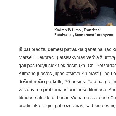
Kadras iš filmo „Tranzitas“
Festivalio „Scanorama“ archyvas
Iš pat pradžių dėmesį patraukia ganėtinai radika
Marselį. Dekoracijų atsisakymas verčia žiūrovą j
gali pasirodyti šiek tiek tiesmuka. Ch. Petzold
Altmano juostos „Ilgas atsisveikinimas“ (The L
dešimtmečio perkelti į 70-uosius. Taip pat gali
vaizdavimo problemą istoriniuose filmuose. Anot
filmuose atrodo dirbtinai. Viename savo esė Ch
pradininko teiginį pabrėždamas, kad kino esmę