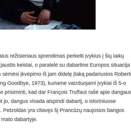
lus režisieriaus sprendimas perkelti įvykius į šių laikų
austis keistai, o paralelė su dabartine Europos situacija
as sėmėsi įkvėpimo iš jam didelę įtaką padariusios Robert
ong Goodbye, 1973), kuriame vaizduojami įvykiai iš 5-o
me prisiminti, kad dar François Truffaut rašė apie dangau
 jo, dangus visada atspindi dabartį, o istoriniuose
. Petzoldas yra citavęs šį Prancūzų naujosios bangos
 mato dabartyje.