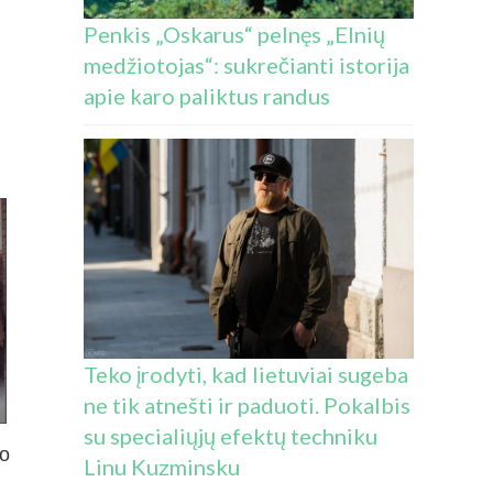
Penkis „Oskarus“ pelnęs „Elnių
medžiotojas“: sukrečianti istorija
apie karo paliktus randus
Teko įrodyti, kad lietuviai sugeba
ne tik atnešti ir paduoti. Pokalbis
su specialiųjų efektų techniku
no
Linu Kuzminsku