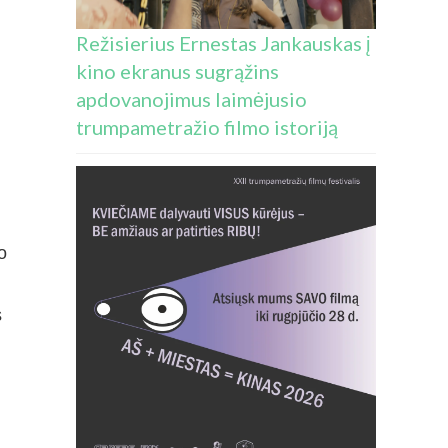
Režisierius Ernestas Jankauskas į
kino ekranus sugrąžins
apdovanojimus laimėjusio
trumpametražio filmo istoriją
o
s