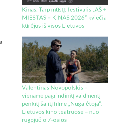
Kinas. Tarp mūsų: festivalis „AŠ +
MIESTAS = KINAS 2026“ kviečia
kūrėjus iš visos Lietuvos
na
Valentinas Novopolskis –
viename pagrindinių vaidmenų
penkių šalių filme „Nugalėtoja“:
Lietuvos kino teatruose – nuo
rugpjūčio 7-osios