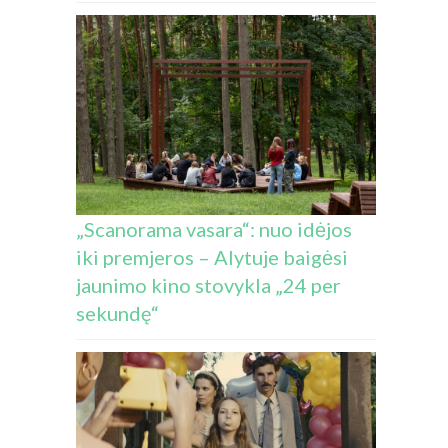
„Scanorama vasara“: nuo idėjos
iki premjeros – Alytuje baigėsi
jaunimo kino stovykla „24 per
sekundę“