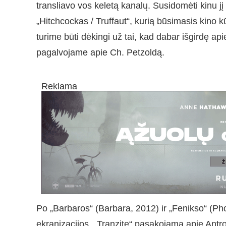
transliavo vos keletą kanalų. Susidomėti kinu jį
„Hitchcockas / Truffaut“, kurią būsimasis kino 
turime būti dėkingi už tai, kad dabar išgirdę a
pagalvojame apie Ch. Petzoldą.
Reklama
Po „Barbaros“ (Barbara, 2012) ir „Fenikso“ (
ekranizacijos. „Tranzite“ pasakojama apie Antro