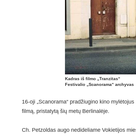
Kadras iš filmo „Tranzitas“
Festivalio „Scanorama“ archyvas
16-oji „Scanorama“ pradžiugino kino mylėtojus 
filmą, pristatytą šių metų Berlinalėje.
Ch. Petzoldas augo nedideliame Vokietijos miest