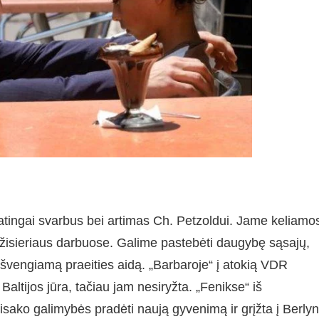
tingai svarbus bei artimas Ch. Petzoldui. Jame keliamo
ežisieriaus darbuose. Galime pastebėti daugybę sąsajų,
išvengiamą praeities aidą. „Barbaroje“ į atokią VDR
altijos jūra, tačiau jam nesiryžta. „Fenikse“ iš
sisako galimybės pradėti naują gyvenimą ir grįžta į Berly