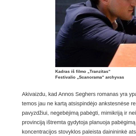
Kadras iš filmo „Tranzitas“
Festivalio „Scanorama“ archyvas
Akivaizdu, kad Annos Seghers romanas yra ypa
temos jau ne kartą atsispindėjo ankstesnėse r
pavyzdžiui, negebėjimą pabėgti, mimikriją ir ne
provinciją ištremta gydytoja planuoja pabėgimą B
koncentracijos stovyklos paleista dainininkė at