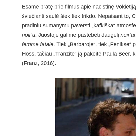
Esame pratę prie filmus apie nacistinę Vokietiją 
šviečianti saulė šiek tiek trikdo. Nepaisant to, 
pradiniu sumanymu paversti „kafkiška“ atmosfe
noir‘u
. Juostoje galime pastebėti daugelį
noir‘a
femme fatale
. Tiek „Barbaroje“, tiek „Fenikse“ 
Hoss, tačiau „Tranzite“ ją pakeitė Paula Beer, k
(Franz, 2016).