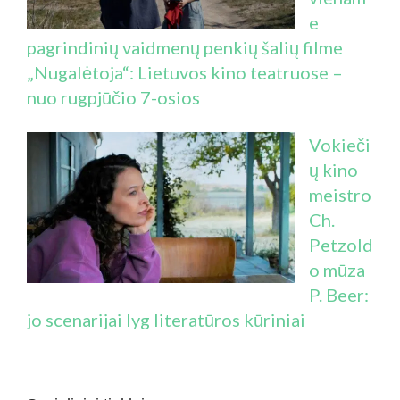
e
pagrindinių vaidmenų penkių šalių filme
„Nugalėtoja“: Lietuvos kino teatruose –
nuo rugpjūčio 7-osios
Vokieči
ų kino
meistro
Ch.
Petzold
o mūza
P. Beer:
jo scenarijai lyg literatūros kūriniai