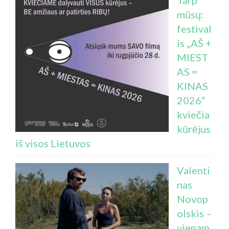
Tarp
mūsų:
festival
is „AŠ +
MIEST
AS =
KINAS
2026“
kviečia
kūrėjus
iš visos Lietuvos
Valenti
nas
Novop
olskis –
vienam