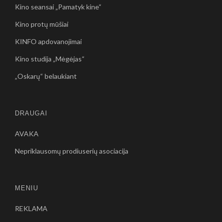
Kino seansai „Pamatyk kine“
Kino protų mūšiai
KINFO apdovanojimai
Kino studija „Mėgėjas“
„Oskarų“ belaukiant
DRAUGAI
AVAKA
Nepriklausomų prodiuserių asociacija
MENIU
REKLAMA