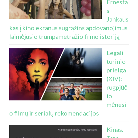
Ernesta
s
Jankaus
kas į kino ekranus sugrąžins apdovanojimus
laimėjusio trumpametražio filmo istoriją
Legali
turinio
prieiga
(XIV):
rugpjūč
io
mėnesi
o filmų ir serialų rekomendacijos
Kinas.