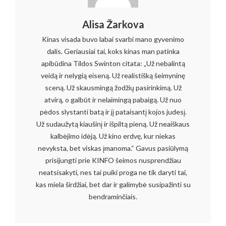
Alisa Žarkova
Kinas visada buvo labai svarbi mano gyvenimo
dalis. Geriausiai tai, koks kinas man patinka
apibūdina Tildos Swinton citata: „Už nebalintą
veidą ir nelygią eiseną. Už realistišką šeimyninę
sceną. Už skausmingą žodžių pasirinkimą. Už
atvirą, o galbūt ir nelaimingą pabaigą. Už nuo
pėdos slystanti batą ir jį pataisantį kojos judesį.
Už sudaužytą kiaušinį ir išpiltą pieną. Už neaiškaus
kalbėjimo idėją. Už kino erdvę, kur niekas
nevyksta, bet viskas įmanoma.“ Gavus pasiūlymą
prisijungti prie KINFO šeimos nusprendžiau
neatsisakyti, nes tai puiki proga ne tik daryti tai,
kas miela širdžiai, bet dar ir galimybė susipažinti su
bendraminčiais.