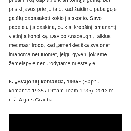
prisiklijavus prie jo taip, kad žaidimo pabaigoje
galėtų papasakoti kokio jis skonio. Savo
padėjėju jis paskiria, puikiai krepšinį išmanantį
vietinį alkoholiką. Davido Anspaugh „Taiklus
metimas“ įrodo, kad „amerikietiška svajonė“
įmanoma net tuomet, jeigu gyveni jokiame
žemėlapyje nenurodytame miestelyje.
6. „Svajonių komanda, 1935“
(Sapnu
komanda 1935 / Dream Team 1935), 2012 m.,
rež. Aigars Grauba