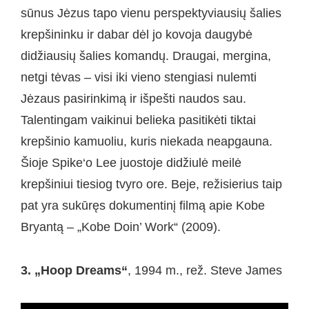
sūnus Jėzus tapo vienu perspektyviausių šalies
krepšininku ir dabar dėl jo kovoja daugybė
didžiausių šalies komandų. Draugai, mergina,
netgi tėvas – visi iki vieno stengiasi nulemti
Jėzaus pasirinkimą ir išpešti naudos sau.
Talentingam vaikinui belieka pasitikėti tiktai
krepšinio kamuoliu, kuris niekada neapgauna.
Šioje Spike‘o Lee juostoje didžiulė meilė
krepšiniui tiesiog tvyro ore. Beje, režisierius taip
pat yra sukūręs dokumentinį filmą apie Kobe
Bryantą – „Kobe Doin’ Work“ (2009).
3. „Hoop Dreams“
, 1994 m., rež. Steve James