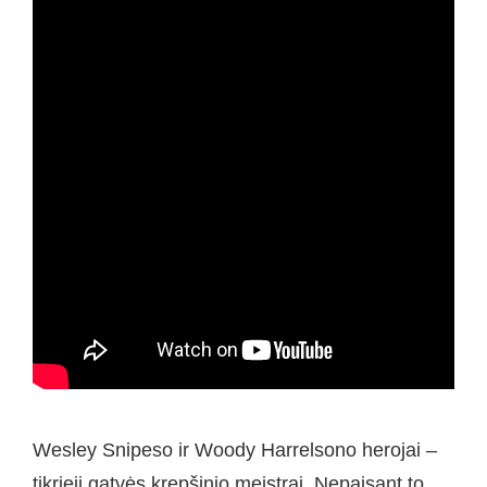
Wesley Snipeso ir Woody Harrelsono herojai –
tikrieji gatvės krepšinio meistrai. Nepaisant to,