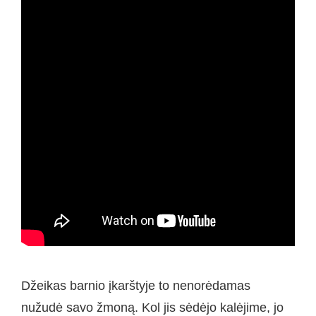
Džeikas barnio įkarštyje to nenorėdamas
nužudė savo žmoną. Kol jis sėdėjo kalėjime, jo