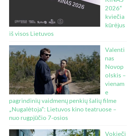
2026“
kviečia
kūrėjus
iš visos Lietuvos
Valenti
nas
Novop
olskis –
vienam
e
pagrindinių vaidmenų penkių šalių filme
„Nugalėtoja“: Lietuvos kino teatruose –
nuo rugpjūčio 7-osios
Vokieči