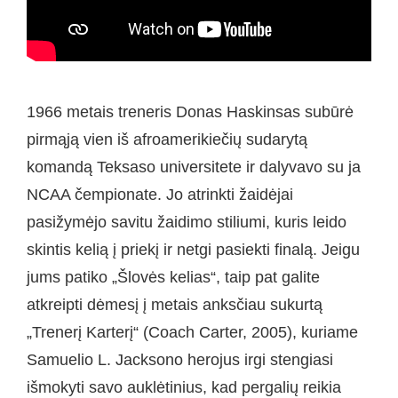
1966 metais treneris Donas Haskinsas subūrė
pirmąją vien iš afroamerikiečių sudarytą
komandą Teksaso universitete ir dalyvavo su ja
NCAA čempionate. Jo atrinkti žaidėjai
pasižymėjo savitu žaidimo stiliumi, kuris leido
skintis kelią į priekį ir netgi pasiekti finalą. Jeigu
jums patiko „Šlovės kelias“, taip pat galite
atkreipti dėmesį į metais anksčiau sukurtą
„Trenerį Karterį“ (Coach Carter, 2005), kuriame
Samuelio L. Jacksono herojus irgi stengiasi
išmokyti savo auklėtinius, kad pergalių reikia