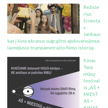
Režisie
rius
Ernesta
s
Jankaus
kas į kino ekranus sugrąžins apdovanojimus
laimėjusio trumpametražio filmo istoriją
Kinas.
Tarp
mūsų:
festival
is „AŠ +
MIEST
AS =
KINAS