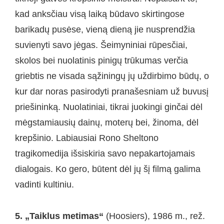
kad anksčiau visą laiką būdavo skirtingose
barikadų pusėse, vieną dieną jie nusprendžia
suvienyti savo jėgas. Šeimyniniai rūpesčiai,
skolos bei nuolatinis pinigų trūkumas verčia
griebtis ne visada sąžiningų jų uždirbimo būdų, o
kur dar noras pasirodyti pranašesniam už buvusį
priešininką. Nuolatiniai, tikrai juokingi ginčai dėl
mėgstamiausių dainų, moterų bei, žinoma, dėl
krepšinio. Labiausiai Rono Sheltono
tragikomedija išsiskiria savo nepakartojamais
dialogais. Ko gero, būtent dėl jų šį filmą galima
vadinti kultiniu.
5. „Taiklus metimas“
(Hoosiers), 1986 m., rež.