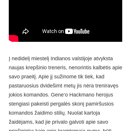
Į nedidelį miestelį Indianos valstijoje atvyksta
naujas krepšinio treneris, nenorintis kalbėtis apie
savo praeitį. Apie jį sužinome tik tiek, kad
pastaruosius dvidešimt metų jis nėra treniravęs
jokios komandos. Gene‘o Hackmano herojus
stengiasi pakeisti pergalės skonį pamiršusios
komandos žaidimo stilių. Nuolat kartoja
žaidėjams, kad jie privalo galvoti apie savo
priešininką kaip apie kramtomąją gumą, būti