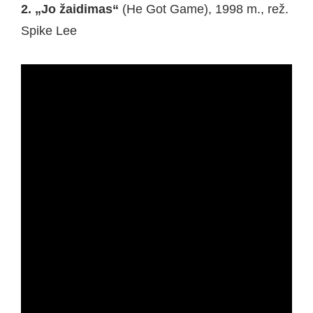
2. „Jo žaidimas“
(He Got Game), 1998 m., rež.
Spike Lee