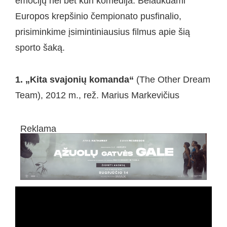
emocijų nei bet kuri komedija. Belaukdami
Europos krepšinio čempionato pusfinalio,
prisiminkime įsimintiniausius filmus apie šią
sporto šaką.
1. „Kita svajonių komanda“
(The Other Dream
Team), 2012 m., rež. Marius Markevičius
Reklama