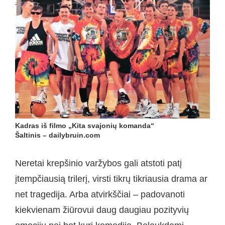
Kadras iš filmo „Kita svajonių komanda“
Šaltinis – dailybruin.com
Neretai krepšinio varžybos gali atstoti patį
įtempčiausią trilerį, virsti tikrų tikriausia drama ar
net tragedija. Arba atvirkščiai – padovanoti
kiekvienam žiūrovui daug daugiau pozityvių