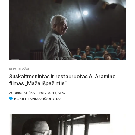
FILMŲ
RETROSPEKTYVOJE
VAIKYSTĖS
DŽIAUGSMAI
IR
SKAUDULIAI
(APŽVALGA)
REPORTAŽAI
Suskaitmenintas ir restauruotas A. Aramino
filmas „Maža išpažintis“
AUDRIUS MEŠKA
2017-02-15, 23:59
ĮRAŠE
KOMENTAVIMAS IŠJUNGTAS
SUSKAITMENINTAS
IR
RESTAURUOTAS
A.
ARAMINO