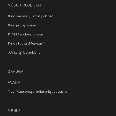
MŪSŲ PROJEKTAI
Kino seansai „Pamatyk kine“
Kino protų mūšiai
KINFO apdovanojimai
Kino studija „Mėgėjas“
„Oskarų“ belaukiant
DRAUGAI
AVAKA
Nepriklausomų prodiuserių asociacija
MENIU