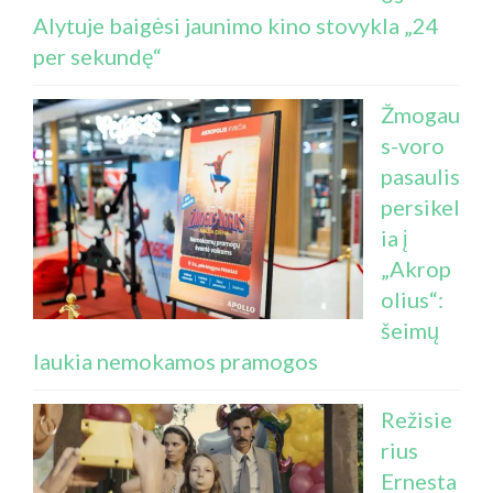
Alytuje baigėsi jaunimo kino stovykla „24
per sekundę“
Žmogau
s-voro
pasaulis
persikel
ia į
„Akrop
olius“:
šeimų
laukia nemokamos pramogos
Režisie
rius
Ernesta