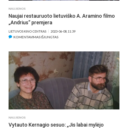
NAUJIENOS
Naujai restauruoto lietuviško A. Aramino filmo
„Andrius“ premjera
LIETUVOS KINO CENTRAS
2023-06-08, 11:39
ĮRAŠE
KOMENTAVIMAS IŠJUNGTAS
NAUJAI
RESTAURUOTO
LIETUVIŠKO
A.
ARAMINO
FILMO
„ANDRIUS“
PREMJERA
NAUJIENOS
Vytauto Kernagio sesuo: „Jis labai mylėjo