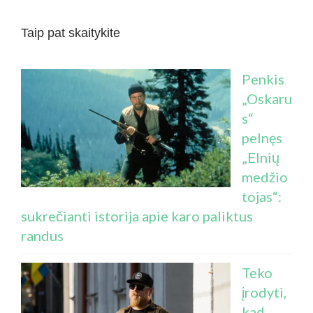
Taip pat skaitykite
Penkis
„Oskaru
s“
pelnęs
„Elnių
medžio
tojas“:
sukrečianti istorija apie karo paliktus
randus
Teko
įrodyti,
kad