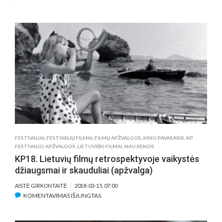
„KINO
PO
ŽVAIGŽDĖMIS“
SEZONO
ATIDARYMAS
–
DEDIKUOTAS
VYTAUTUI
KERNAGIUI
FESTIVALIAI
,
FESTIVALIŲ FILMAI
,
FILMŲ APŽVALGOS
,
KINO PAVASARIS
,
KP
FESTIVALIO APŽVALGOS
,
LIETUVIŠKI FILMAI
,
NAUJIENOS
KP18. Lietuvių filmų retrospektyvoje vaikystės
džiaugsmai ir skauduliai (apžvalga)
AISTĖ GIRKONTAITĖ
2018-03-15, 07:00
ĮRAŠE
KOMENTAVIMAS IŠJUNGTAS
KP18.
LIETUVIŲ