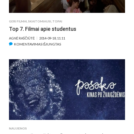
GERI FILMAI
,
SKAITOMIAUSI
,
TOPAI
Top 7. Filmai apie studentus
AGNĖ RAŠČIŪTĖ
2014-09-18, 11:11
ĮRAŠE
KOMENTAVIMAS IŠJUNGTAS
TOP
7.
FILMAI
APIE
STUDENTUS
NAUJIENOS