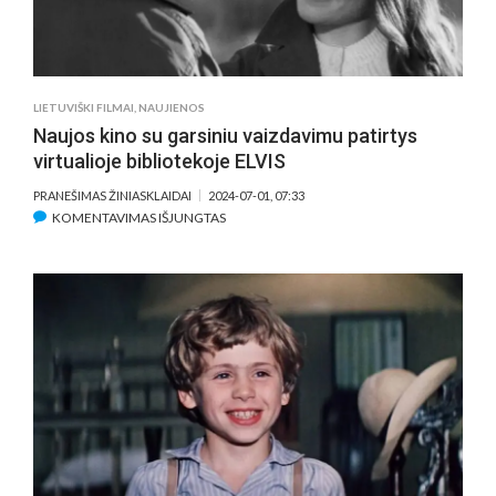
LIETUVIŠKI FILMAI
,
NAUJIENOS
Naujos kino su garsiniu vaizdavimu patirtys
virtualioje bibliotekoje ELVIS
PRANEŠIMAS ŽINIASKLAIDAI
2024-07-01, 07:33
ĮRAŠE
KOMENTAVIMAS IŠJUNGTAS
NAUJOS
KINO
SU
GARSINIU
VAIZDAVIMU
PATIRTYS
VIRTUALIOJE
BIBLIOTEKOJE
ELVIS