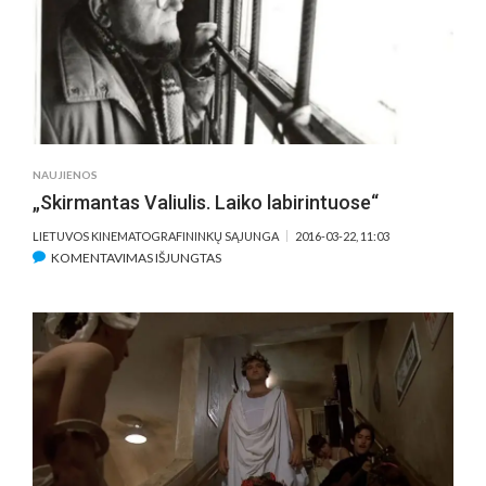
FILMAS
„MAŽA
IŠPAŽINTIS“
NAUJIENOS
„Skirmantas Valiulis. Laiko labirintuose“
LIETUVOS KINEMATOGRAFININKŲ SĄJUNGA
2016-03-22, 11:03
ĮRAŠE
KOMENTAVIMAS IŠJUNGTAS
„SKIRMANTAS
VALIULIS.
LAIKO
LABIRINTUOSE“