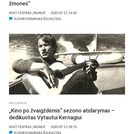
žmones“
KINO TEATRAS „PASAKA“
2020-07-27, 16:02
ĮRAŠE
KOMENTAVIMAS IŠJUNGTAS
VYTAUTO
KERNAGIO
SESUO:
„JIS
LABAI
MYLĖJO
ŽMONES“
NAUJIENOS
„Kino po žvaigždėmis“ sezono atidarymas –
dedikuotas Vytautui Kernagiui
KINO TEATRAS „PASAKA“
2020-07-13, 09:53
ĮRAŠE
KOMENTAVIMAS IŠJUNGTAS