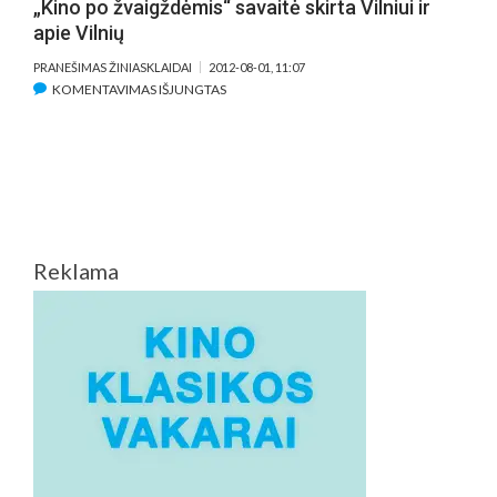
„Kino po žvaigždėmis“ savaitė skirta Vilniui ir
apie Vilnių
PRANEŠIMAS ŽINIASKLAIDAI
2012-08-01, 11:07
ĮRAŠE
KOMENTAVIMAS IŠJUNGTAS
„KINO
PO
ŽVAIGŽDĖMIS“
SAVAITĖ
SKIRTA
VILNIUI
IR
Reklama
APIE
VILNIŲ