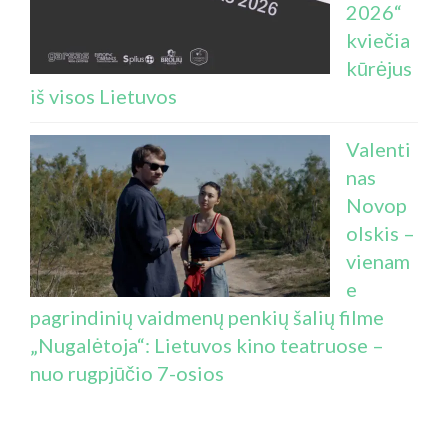
2026“
kviečia
kūrėjus
iš visos Lietuvos
Valenti
nas
Novop
olskis –
vienam
e
pagrindinių vaidmenų penkių šalių filme
„Nugalėtoja“: Lietuvos kino teatruose –
nuo rugpjūčio 7-osios