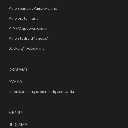
Kino seansai „Pamatyk kine“
Kino protų mūšiai
KINFO apdovanojimai
Kino studija „Mėgėjas“
„Oskarų“ belaukiant
DRAUGAI
AVAKA
Nepriklausomų prodiuserių asociacija
MENIU
REKLAMA