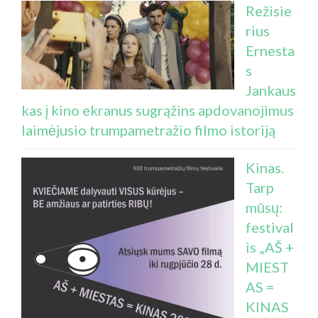
Režisie
rius
Ernesta
s
Jankaus
kas į kino ekranus sugrąžins apdovanojimus
laimėjusio trumpametražio filmo istoriją
Kinas.
Tarp
mūsų:
festival
is „AŠ +
MIEST
AS =
KINAS