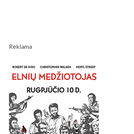
„NAUJA
DRAUGĖ“
–
SMAGUS
SATYRIŠKAS
ERZINIMAS
Reklama