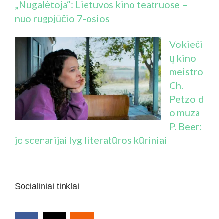
„Nugalėtoja“: Lietuvos kino teatruose –
nuo rugpjūčio 7-osios
Vokieči
ų kino
meistro
Ch.
Petzold
o mūza
P. Beer:
jo scenarijai lyg literatūros kūriniai
Socialiniai tinklai