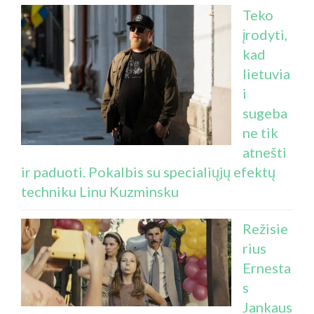
Teko
įrodyti,
kad
lietuvia
i
sugeba
ne tik
atnešti
ir paduoti. Pokalbis su specialiųjų efektų
techniku Linu Kuzminsku
Režisie
rius
Ernesta
s
Jankaus