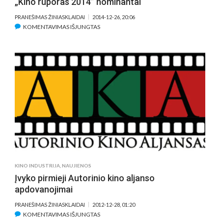
„Kino ruporas 2014” nominantai
PRANEŠIMAS ŽINIASKLAIDAI
2014-12-26, 20:06
ĮRAŠE
KOMENTAVIMAS IŠJUNGTAS
PASKELBTI
AUTORINIO
KINO
ALJANSO
APDOVANOJIMŲ
„KINO
RUPORAS
2014”
NOMINANTAI
KINO INDUSTRIJA
,
NAUJIENOS
Įvyko pirmieji Autorinio kino aljanso
apdovanojimai
PRANEŠIMAS ŽINIASKLAIDAI
2012-12-28, 01:20
ĮRAŠE
KOMENTAVIMAS IŠJUNGTAS