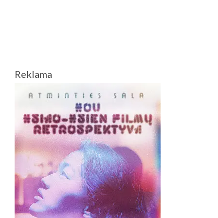
ĮVYKO
PIRMIEJI
AUTORINIO
KINO
ALJANSO
APDOVANOJIMAI
Reklama