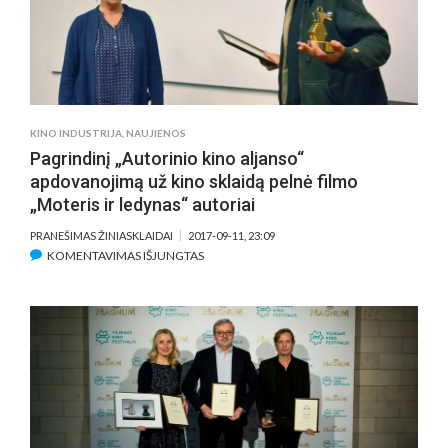
KINO INDUSTRIJA
,
NAUJIENOS
Pagrindinį „Autorinio kino aljanso“
apdovanojimą už kino sklaidą pelnė filmo
„Moteris ir ledynas“ autoriai
PRANEŠIMAS ŽINIASKLAIDAI
2017-09-11, 23:09
ĮRAŠE
KOMENTAVIMAS IŠJUNGTAS
PAGRINDINĮ
„AUTORINIO
KINO
ALJANSO“
APDOVANOJIMĄ
UŽ
KINO
SKLAIDĄ
PELNĖ