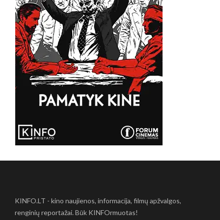
KINFO.LT - kino naujienos, informacija, filmų apžvalgos,
renginių reportažai. Būk KINFOrmuotas!