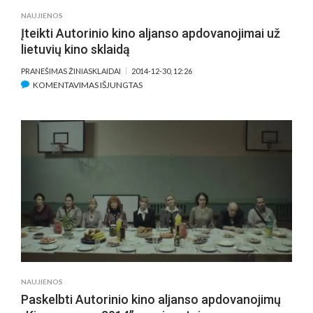
NAUJIENOS
Įteikti Autorinio kino aljanso apdovanojimai už
lietuvių kino sklaidą
PRANEŠIMAS ŽINIASKLAIDAI
2014-12-30, 12:26
ĮRAŠE
KOMENTAVIMAS IŠJUNGTAS
ĮTEIKTI
AUTORINIO
KINO
ALJANSO
APDOVANOJIMAI
UŽ
LIETUVIŲ
KINO
SKLAIDĄ
NAUJIENOS
Paskelbti Autorinio kino aljanso apdovanojimų