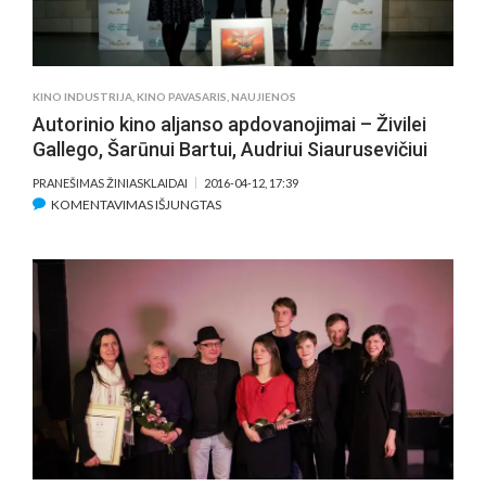
FILMO
„MOTERIS
IR
LEDYNAS“
KINO INDUSTRIJA
,
KINO PAVASARIS
,
NAUJIENOS
AUTORIAI
Autorinio kino aljanso apdovanojimai – Živilei
Gallego, Šarūnui Bartui, Audriui Siaurusevičiui
PRANEŠIMAS ŽINIASKLAIDAI
2016-04-12, 17:39
ĮRAŠE
KOMENTAVIMAS IŠJUNGTAS
AUTORINIO
KINO
ALJANSO
APDOVANOJIMAI
–
ŽIVILEI
GALLEGO,
ŠARŪNUI
BARTUI,
AUDRIUI
SIAURUSEVIČIUI