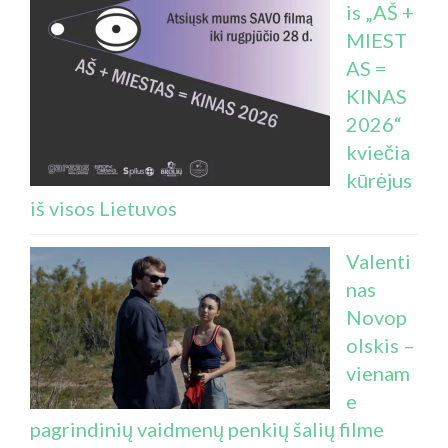
is „AŠ +
MIEST
AS =
KINAS
2026“
kviečia
kūrėjus
iš visos Lietuvos
Valenti
nas
Novop
olskis –
vienam
e
pagrindinių vaidmenų penkių šalių filme