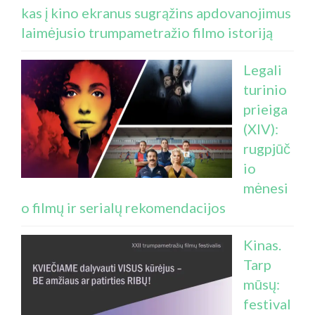
kas į kino ekranus sugrąžins apdovanojimus
laimėjusio trumpametražio filmo istoriją
Legali
turinio
prieiga
(XIV):
rugpjūč
io
mėnesi
o filmų ir serialų rekomendacijos
Kinas.
Tarp
mūsų:
festival