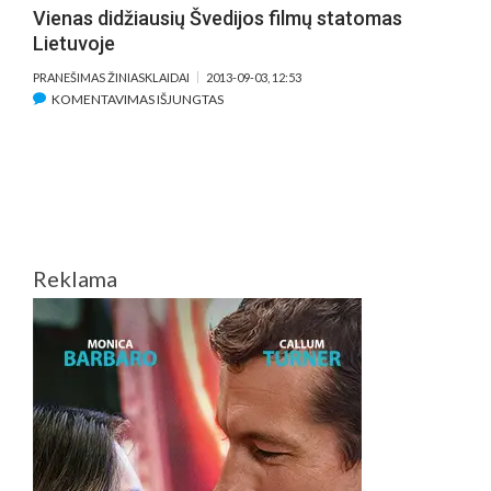
Vienas didžiausių Švedijos filmų statomas
Lietuvoje
PRANEŠIMAS ŽINIASKLAIDAI
2013-09-03, 12:53
ĮRAŠE
KOMENTAVIMAS IŠJUNGTAS
VIENAS
DIDŽIAUSIŲ
ŠVEDIJOS
FILMŲ
STATOMAS
LIETUVOJE
Reklama