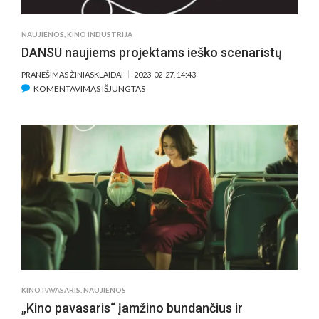
NAUJIENOS
,
KINO INDUSTRIJA
DANSU naujiems projektams ieško scenaristų
PRANEŠIMAS ŽINIASKLAIDAI
2023-02-27, 14:43
ĮRAŠE
KOMENTAVIMAS IŠJUNGTAS
DANSU
NAUJIEMS
PROJEKTAMS
IEŠKO
SCENARISTŲ
KINO PAVASARIS
,
NAUJIENOS
„Kino pavasaris“ įamžino bundančius ir