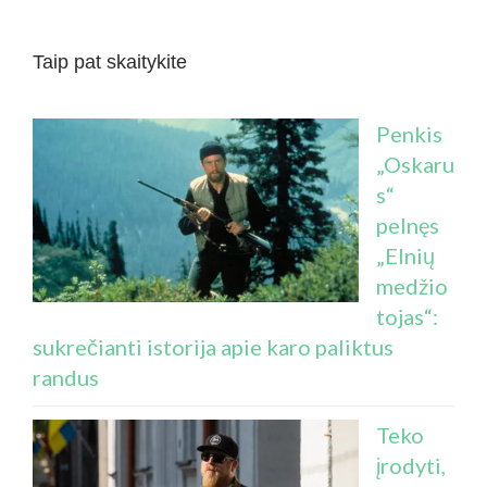
Taip pat skaitykite
Penkis
„Oskaru
s“
pelnęs
„Elnių
medžio
tojas“:
sukrečianti istorija apie karo paliktus
randus
Teko
įrodyti,