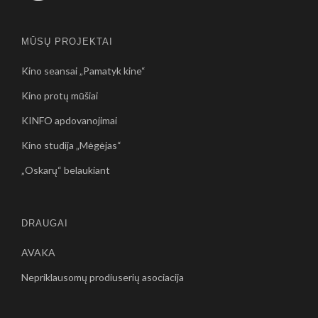
MŪSŲ PROJEKTAI
Kino seansai „Pamatyk kine“
Kino protų mūšiai
KINFO apdovanojimai
Kino studija „Mėgėjas“
„Oskarų“ belaukiant
DRAUGAI
AVAKA
Nepriklausomų prodiuserių asociacija