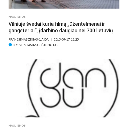
DEATH”
NAUJIENOS
Vilniuje švedai kuria filmą „Džentelmenai ir
gangsteriai“, įdarbino daugiau nei 700 lietuvių
PRANEŠIMAS ŽINIASKLAIDAI
2013-09-17, 12:25
ĮRAŠE
KOMENTAVIMAS IŠJUNGTAS
VILNIUJE
ŠVEDAI
KURIA
FILMĄ
„DŽENTELMENAI
IR
GANGSTERIAI“,
ĮDARBINO
DAUGIAU
NEI
700
LIETUVIŲ
NAUJIENOS