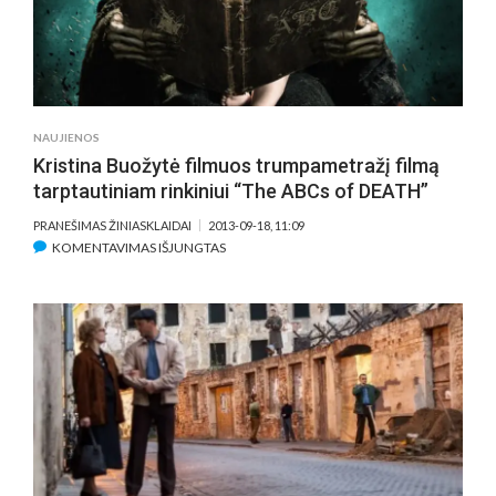
NAUJIENOS
Kristina Buožytė filmuos trumpametražį filmą
tarptautiniam rinkiniui “The ABCs of DEATH”
PRANEŠIMAS ŽINIASKLAIDAI
2013-09-18, 11:09
ĮRAŠE
KOMENTAVIMAS IŠJUNGTAS
KRISTINA
BUOŽYTĖ
FILMUOS
TRUMPAMETRAŽĮ
FILMĄ
TARPTAUTINIAM
RINKINIUI
“THE
ABCS
OF