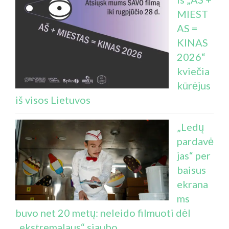
MIEST
AS =
KINAS
2026“
kviečia
kūrėjus
iš visos Lietuvos
„Ledų
pardavė
jas“ per
baisus
ekrana
ms
buvo net 20 metų: neleido filmuoti dėl
„ekstremalaus“ siaubo