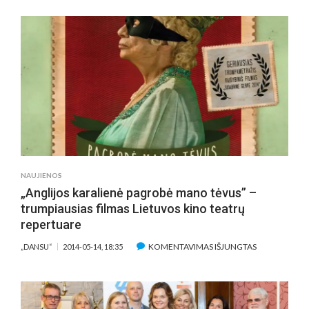
FILMUOTAS
FILMAS
TARPTAUTIN
TORONTO
KINO
FESTIVALYJE
NAUJIENOS
„Anglijos karalienė pagrobė mano tėvus” –
trumpiausias filmas Lietuvos kino teatrų
repertuare
ĮRAŠE
KOMENTAVIMAS IŠJUNGTAS
„DANSU“
2014-05-14, 18:35
„ANGLIJOS
KARALIENĖ
PAGROBĖ
MANO