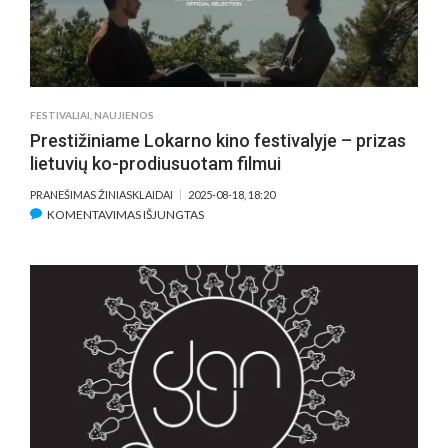
FESTIVALIAI
,
NAUJIENOS
Prestižiniame Lokarno kino festivalyje – prizas
lietuvių ko-prodiusuotam filmui
PRANEŠIMAS ŽINIASKLAIDAI
2025-08-18, 18:20
ĮRAŠE
KOMENTAVIMAS IŠJUNGTAS
PRESTIŽINIAME
LOKARNO
KINO
FESTIVALYJE
–
PRIZAS
LIETUVIŲ
KO-
PRODIUSUOTAM
FILMUI