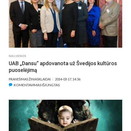
TĖVUS”
–
TRUMPIAUSIA
FILMAS
LIETUVOS
KINO
TEATRŲ
REPERTUARE
NAUJIENOS
UAB „Dansu“ apdovanota už Švedijos kultūros
puoselėjimą
PRANEŠIMAS ŽINIASKLAIDAI
2014-03-17, 14:36
ĮRAŠE
KOMENTAVIMAS IŠJUNGTAS
UAB
„DANSU“
APDOVANOTA
UŽ
ŠVEDIJOS
KULTŪROS
PUOSELĖJIMĄ