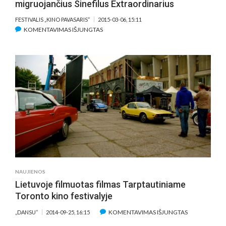
migruojančius Sinefilus Extraordinarius
FESTIVALIS „KINO PAVASARIS“
2015-03-06, 15:11
ĮRAŠE
KOMENTAVIMAS IŠJUNGTAS
„KINO
PAVASARIS“
ĮAMŽINO
BUNDANČIUS
IR
MIGRUOJANČIUS
SINEFILUS
EXTRAORDINARIUS
NAUJIENOS
Lietuvoje filmuotas filmas Tarptautiniame
Toronto kino festivalyje
ĮRAŠE
KOMENTAVIMAS IŠJUNGTAS
„DANSU“
2014-09-25, 16:15
LIETUVOJE